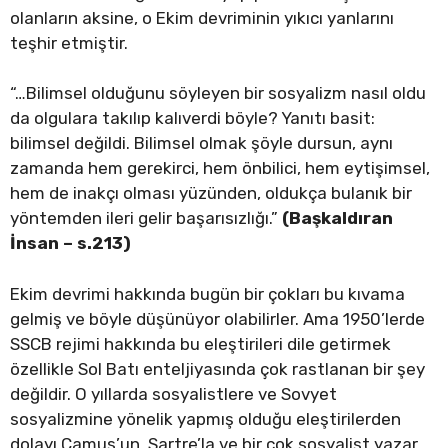
olanların aksine, o Ekim devriminin yıkıcı yanlarını
teşhir etmiştir.
“…Bilimsel olduğunu söyleyen bir sosyalizm nasıl oldu
da olgulara takılıp kalıverdi böyle? Yanıtı basit:
bilimsel değildi. Bilimsel olmak şöyle dursun, aynı
zamanda hem gerekirci, hem önbilici, hem eytişimsel,
hem de inakçı olması yüzünden, oldukça bulanık bir
yöntemden ileri gelir başarısızlığı.”
(Başkaldıran
İnsan – s.213)
Ekim devrimi hakkında bugün bir çokları bu kıvama
gelmiş ve böyle düşünüyor olabilirler. Ama 1950’lerde
SSCB rejimi hakkında bu eleştirileri dile getirmek
özellikle Sol Batı enteljiyasında çok rastlanan bir şey
değildir. O yıllarda sosyalistlere ve Sovyet
sosyalizmine yönelik yapmış olduğu eleştirilerden
dolayı Camus’un, Sartre’la ve bir çok sosyalist yazar