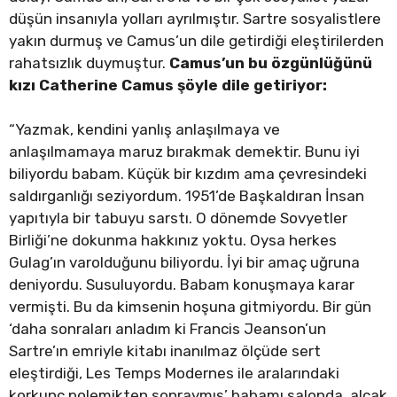
düşün insanıyla yolları ayrılmıştır. Sartre sosyalistlere
yakın durmuş ve Camus’un dile getirdiği eleştirilerden
rahatsızlık duymuştur.
Camus’un bu özgünlüğünü
kızı Catherine Camus şöyle dile getiriyor:
“Yazmak, kendini yanlış anlaşılmaya ve
anlaşılmamaya maruz bırakmak demektir. Bunu iyi
biliyordu babam. Küçük bir kızdım ama çevresindeki
saldırganlığı seziyordum. 1951’de Başkaldıran İnsan
yapıtıyla bir tabuyu sarstı. O dönemde Sovyetler
Birliği’ne dokunma hakkınız yoktu. Oysa herkes
Gulag’ın varolduğunu biliyordu. İyi bir amaç uğruna
deniyordu. Susuluyordu. Babam konuşmaya karar
vermişti. Bu da kimsenin hoşuna gitmiyordu. Bir gün
‘daha sonraları anladım ki Francis Jeanson’un
Sartre’ın emriyle kitabı inanılmaz ölçüde sert
eleştirdiği, Les Temps Modernes ile aralarındaki
korkunç polemikten sonraymış’ babamı salonda, alçak