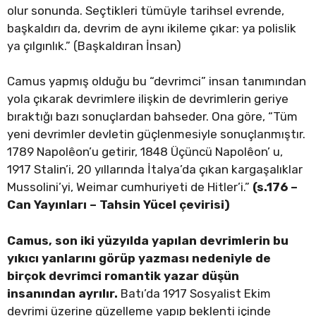
olur sonunda. Seçtikleri tümüyle tarihsel evrende,
başkaldırı da, devrim de aynı ikileme çıkar: ya polislik
ya çılgınlık.” (Başkaldıran İnsan)
Camus yapmış olduğu bu “devrimci” insan tanımından
yola çıkarak devrimlere ilişkin de devrimlerin geriye
bıraktığı bazı sonuçlardan bahseder. Ona göre, “Tüm
yeni devrimler devletin güçlenmesiyle sonuçlanmıştır.
1789 Napolêon’u getirir, 1848 Üçüncü Napolêon’ u,
1917 Stalin’i, 20 yıllarında İtalya’da çıkan kargaşalıklar
Mussolini’yi, Weimar cumhuriyeti de Hitler’i.”
(s.176 –
Can Yayınları – Tahsin Yücel çevirisi)
Camus, son iki yüzyılda yapılan devrimlerin bu
yıkıcı yanlarını görüp yazması nedeniyle de
birçok devrimci romantik yazar düşün
insanından ayrılır.
Batı’da 1917 Sosyalist Ekim
devrimi üzerine güzelleme yapıp beklenti içinde