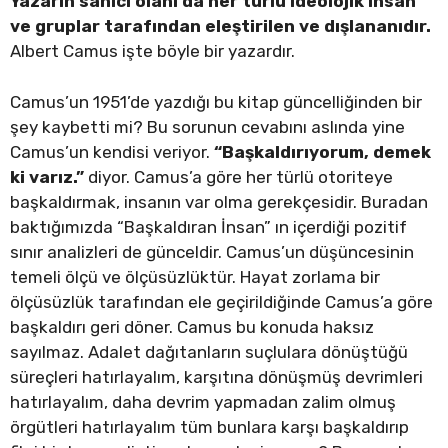
Yazarın sahici olanı da her türlü ideolojik insan
ve gruplar tarafından eleştirilen ve dışlananıdır.
Albert Camus işte böyle bir yazardır.
Camus’un 1951’de yazdığı bu kitap güncelliğinden bir
şey kaybetti mi? Bu sorunun cevabını aslında yine
Camus’un kendisi veriyor.
“Başkaldırıyorum, demek
ki varız.”
diyor. Camus’a göre her türlü otoriteye
başkaldırmak, insanın var olma gerekçesidir. Buradan
baktığımızda “Başkaldıran İnsan” ın içerdiği pozitif
sınır analizleri de günceldir. Camus’un düşüncesinin
temeli ölçü ve ölçüsüzlüktür. Hayat zorlama bir
ölçüsüzlük tarafından ele geçirildiğinde Camus’a göre
başkaldırı geri döner. Camus bu konuda haksız
sayılmaz. Adalet dağıtanların suçlulara dönüştüğü
süreçleri hatırlayalım, karşıtına dönüşmüş devrimleri
hatırlayalım, daha devrim yapmadan zalim olmuş
örgütleri hatırlayalım tüm bunlara karşı başkaldırıp