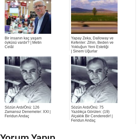
Bir insanın kaç yaşam
Yapay Zeka, Dalloway ve
öyküsü vardır? | Metin
Kefenler: Zihin, Beden ve
Celâl
Yokluğun Yeni Estetiği
| Sinem Uğurlar
Sözün Ardı/Önü: 126
Sözün Ardı/Önü: 75
Zamansız Denemeler: XXI |
Yazdıkça Görülen: (19)
Feridun Andaç
Alçaklık Bir Cenderedir! |
Feridun Andaç
Yorum Yapın