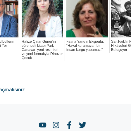
ülbüllerin
Hafize Çınar Güner'in
Fatma Yangın Ekşioğlu:
Sait Faik'in 
i Yer
eğlenceli kitabı Park
“Hayal kuramayan bir
Hikâyeleri G
Canavarı yeni resimleri
insan kurgu yapamaz.”
Buluşuyor
ve yeni formatıyla Dinozor
Çocuk...
açmalısınız
.