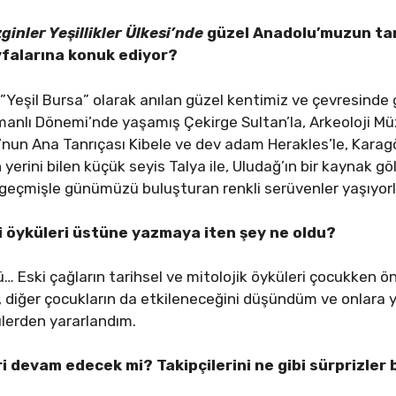
zginler Yeşillikler Ülkesi’nde
güzel Anadolu’muzun tar
sayfalarına konuk ediyor?
 ”Yeşil Bursa” olarak anılan güzel kentimiz ve çevresinde g
 Osmanlı Dönemi’nde yaşamış Çekirge Sultan’la, Arkeoloji M
u’nun Ana Tanrıçası Kibele ve dev adam Herakles’le, Karag
 yerini bilen küçük seyis Talya ile, Uludağ’ın bir kaynak g
p, geçmişle günümüzü buluşturan renkli serüvenler yaşıyo
ci öyküleri üstüne yazmaya iten şey ne oldu?
ü… Eski çağların tarihsel ve mitolojik öyküleri çocukken ö
, diğer çocukların da etkileneceğini düşündüm ve onlara 
külerden yararlandım.
ri devam edecek mi? Takipçilerini ne gibi sürprizler 