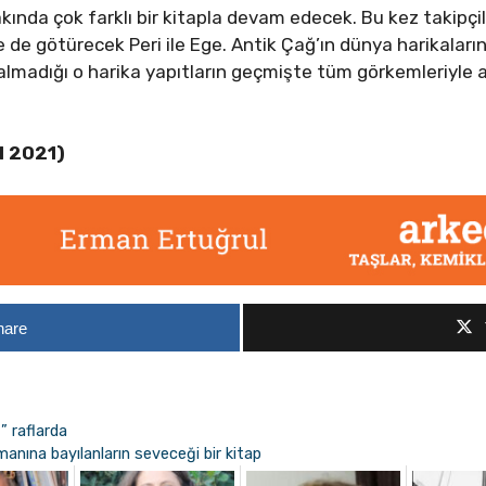
akında çok farklı bir kitapla devam edecek. Bu kez takipçil
 de götürecek Peri ile Ege. Antik Çağ’ın dünya harikalarını
kalmadığı o harika yapıtların geçmişte tüm görkemleriyl
l 2021)
hare
” raflarda
omanına bayılanların seveceği bir kitap