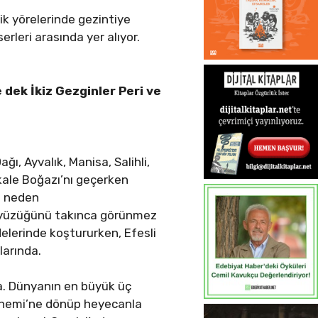
ik yörelerinde gezintiye
erleri arasında yer alıyor.
 dek İkiz Gezginler Peri ve
ı, Ayvalık, Manisa, Salihli,
kkale Boğazı’nı geçerken
a neden
ülü yüzüğünü takınca görünmez
ddelerinde koştururken, Efesli
larında.
ra. Dünyanın en büyük üç
önemi’ne dönüp heyecanla