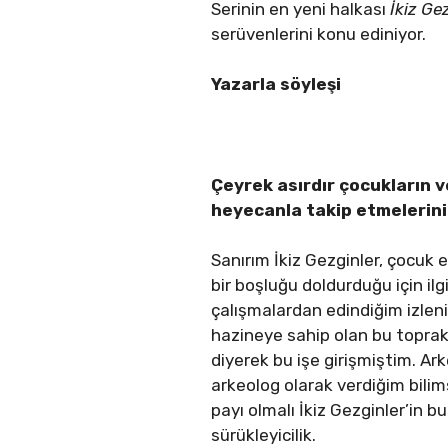
Serinin en yeni halkası
İkiz Ge
serüvenlerini konu ediniyor.
Yazarla söyleşi
Çeyrek asırdır çocukların ve
heyecanla takip etmelerin
Sanırım İkiz Gezginler, çocuk 
bir boşluğu doldurduğu için ilg
çalışmalardan edindiğim izlenim
hazineye sahip olan bu toprak
diyerek bu işe girişmiştim. Ark
arkeolog olarak verdiğim bili
payı olmalı İkiz Gezginler’in 
sürükleyicilik.