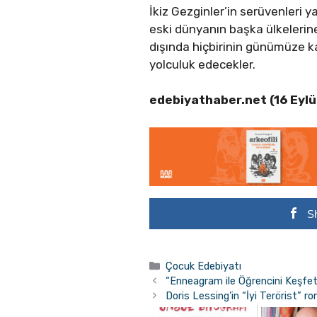
İkiz Gezginler’in serüvenleri y
eski dünyanın başka ülkelerine
dışında hiçbirinin günümüze 
yolculuk edecekler.
edebiyathaber.net (16 Eylü
S
Kategoriler
Çocuk Edebiyatı
“Enneagram ile Öğrencini Keşfet
Doris Lessing’in “İyi Terörist” r