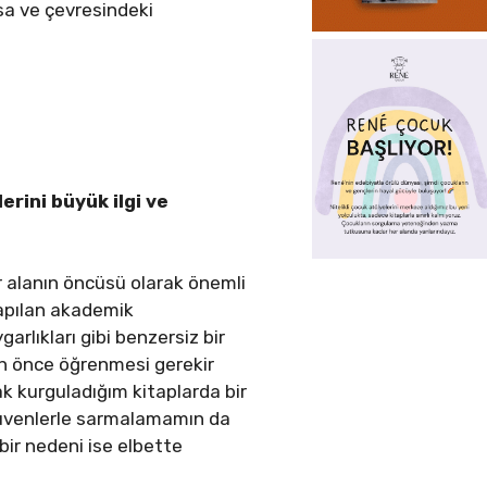
rsa ve çevresindeki
erini büyük ilgi ve
ir alanın öncüsü olarak önemli
 yapılan akademik
arlıkları gibi benzersiz bir
en önce öğrenmesi gerekir
rak kurguladığım kitaplarda bir
erüvenlerle sarmalamamın da
bir nedeni ise elbette