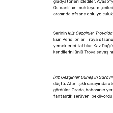
gladyatörleri izlediler, Ayas
Osmanlı’nın muhteşem çinileri
arasında efsane dolu yolculukl
Serinin
İkiz Gezginler Troya’da
Esin Perisi onları Troya efsan
yemeklerini tattılar, Kaz Dağı’
kendilerini ünlü Troya savaşını
İkiz Gezginler Güneş’in Saray
düştü. Altın ışıklı sarayında o
gördüler. Orada, babasının y
fantastik serüveni bekliyordu 