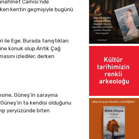
ltanahmet Camisi’nde
irken kentin geçmişiyle bugünü
 ile Ege. Burada tanıştıkları
enine konuk olup Antik Çağ
masını izlediler, derken
pesine, Güneş’in sarayına
ni Güneş’in ta kendisi olduğunu
yıp yeryüzünde biten