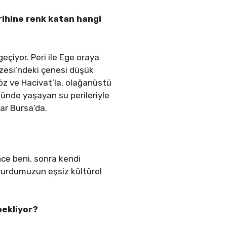
ihine renk katan hangi
eçiyor. Peri ile Ege oraya
üzesi’ndeki çenesi düşük
öz ve Hacivat’la, olağanüstü
ölünde yaşayan su perileriyle
rlar Bursa’da.
nce beni, sonra kendi
yurdumuzun eşsiz kültürel
bekliyor?