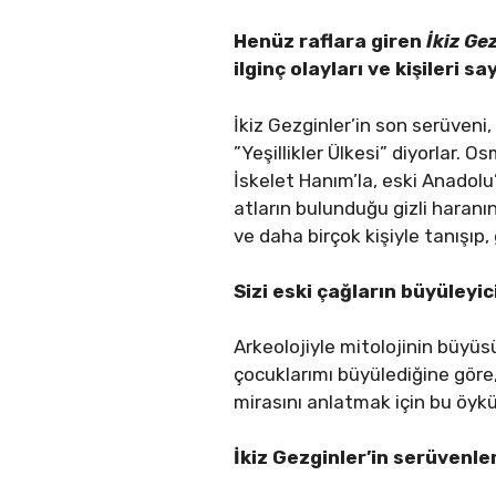
Henüz raflara giren
İkiz Ge
ilginç olayları ve kişileri 
İkiz Gezginler’in son serüveni,
”Yeşillikler Ülkesi” diyorlar.
İskelet Hanım’la, eski Anadol
atların bulunduğu gizli haranın
ve daha birçok kişiyle tanışı
Sizi eski çağların büyüleyi
Arkeolojiyle mitolojinin büyüs
çocuklarımı büyülediğine göre
mirasını anlatmak için bu öy
İkiz Gezginler’in serüvenle