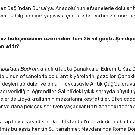
 Kaz Dağı’ndan Bursa’ya, Anadolu’nun efsanelerle dolu ant
em de bilgilendirici yapısıyla çocuk edebiyatımızın öncü es
 kez buluşmasının üzerinden tam 25 yıl geçti. Şimdiye
anlattı?
tanbul’dan Bodrum’a
adlı kitapta Çanakkale, Edremit, Kaz Dağ
dolu’nun efsanelerle dolu antik yörelerini gezdiler. Çana
ardeşleri gördüler ve onların öyküsüyle Antik Çağ’da oray
adı verildiğini öğrendiler. Salihli’deki yıkık sarayda büy
peler’de Lidya krallarının mezarlarını keşfettiler. Efes ca
lar ve daha pek çok serüven yaşadılar Batı Anadolu toprak
kitapta ise yaşadıkları kent İstanbul’u gezdirdiler okurla
etmiş bu eşsiz kentin Sultanahmet Meydanı’nda Roma D