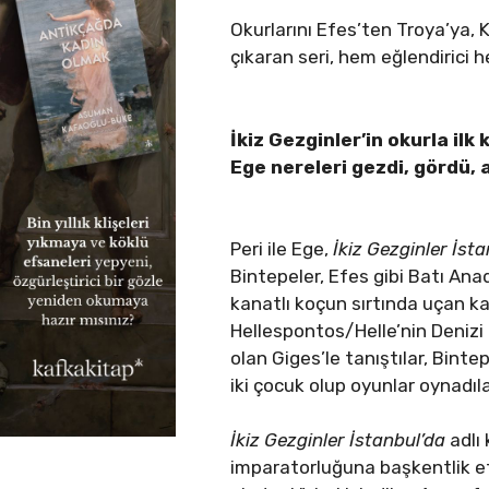
Okurlarını Efes’ten Troya’ya,
çıkaran seri, hem eğlendirici h
İkiz Gezginler’in okurla ilk
Ege nereleri gezdi, gördü, 
Peri ile Ege,
İkiz Gezginler İs
Bintepeler, Efes gibi Batı Ana
kanatlı koçun sırtında uçan k
Hellespontos/Helle’nin Denizi 
olan Giges’le tanıştılar, Binte
iki çocuk olup oyunlar oynadı
İkiz Gezginler İstanbul’da
adlı 
imparatorluğuna başkentlik 