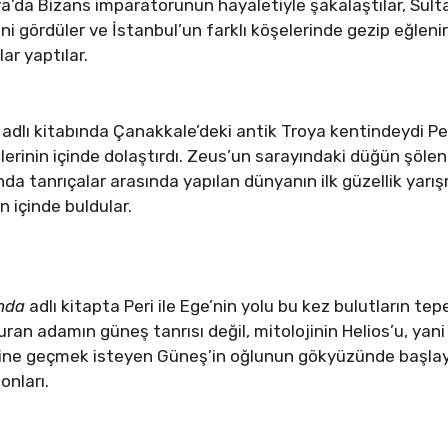
ofya’da Bizans imparatorunun hayaletiyle şakalaştılar, Su
ni gördüler ve İstanbul’un farklı köşelerinde gezip eğlen
ar yaptılar.
adlı kitabında Çanakkale’deki antik Troya kentindeydi Peri
elerinin içinde dolaştırdı. Zeus’un sarayındaki düğün şöl
nda tanrıçalar arasında yapılan dünyanın ilk güzellik yarış
n içinde buldular.
ında
adlı kitapta Peri ile Ege’nin yolu bu kez bulutların te
turan adamın güneş tanrısı değil, mitolojinin Helios’u, ya
erine geçmek isteyen Güneş’in oğlunun gökyüzünde başla
onları.