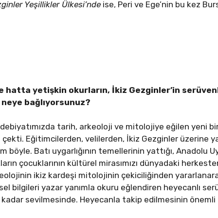
zginler Yeşillikler Ülkesi’nde
ise, Peri ve Ege’nin bu kez Bu
 hatta yetişkin okurların, İkiz Gezginler’in serüvenl
i neye bağlıyorsunuz?
edebiyatımızda tarih, arkeoloji ve mitolojiye eğilen yeni b
i çekti. Eğitimcilerden, velilerden, İkiz Gezginler üzerine
 böyle. Batı uygarlığının temellerinin yattığı, Anadolu Uyg
ların çocuklarının kültürel mirasımızı dünyadaki herkest
eolojinin ikiz kardeşi mitolojinin çekiciliğinden yararlana
msel bilgileri yazar yanımla okuru eğlendiren heyecanlı s
bu kadar sevilmesinde. Heyecanla takip edilmesinin önemli 