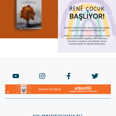
REKLAM@EDEBIYATHABER.NET