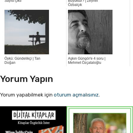
Sayısı çıktı
Büyüktür? | Zeynel
Özbalçık
Öykü: Gündelikçi | Tan
Aşkın Güngör'e 4 soru |
Doğan
Mehmet Özçataloğlu
Yorum Yapın
Yorum yapabilmek için
oturum açmalısınız
.