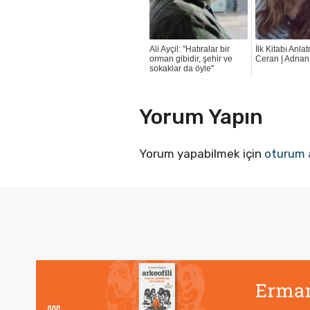
Ali Ayçil: "Hatıralar bir
İlk Kitabı Anl
orman gibidir, şehir ve
Ceran | Adnan
sokaklar da öyle"
Yorum Yapın
Yorum yapabilmek için
oturum 