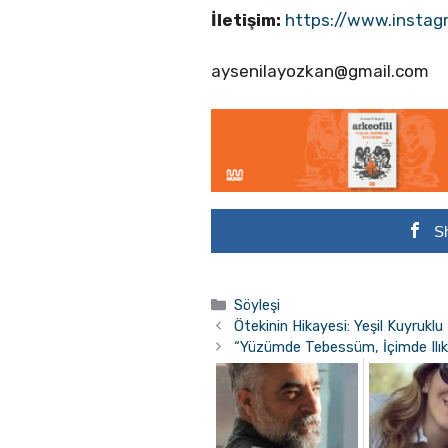
İletişim:
https://www.insta
aysenilayozkan@gmail.com
S
Kategoriler
Söyleşi
Ötekinin Hikayesi: Yeşil Kuyrukl
“Yüzümde Tebessüm, İçimde Ilık