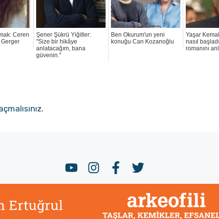
atmak: Ceren
Şener Şükrü Yiğitler:
Ben Okurum'un yeni
Yaşar Kema
 Gerger
"Size bir hikâye
konuğu Can Kozanoğlu
nasıl başlad
anlatacağım, bana
romanını anl
güvenin."
açmalısınız
.