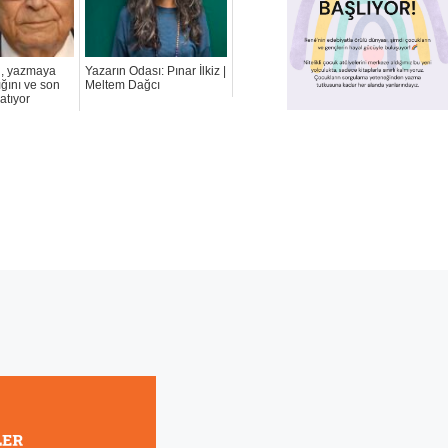
l, yazmaya
Yazarın Odası: Pınar İlkiz |
ığını ve son
Meltem Dağcı
atıyor