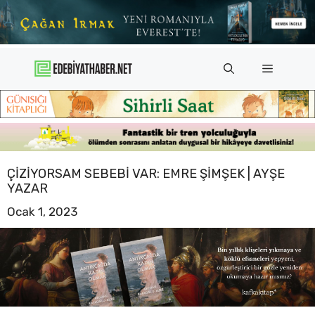
İçeriğe
atla
Menü
ÇIZIYORSAM SEBEBI VAR: EMRE ŞIMŞEK | AYŞE
YAZAR
Ocak 1, 2023