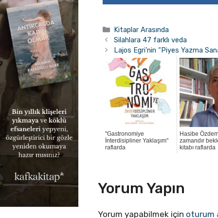
Kategoriler
Kitaplar Arasında
Silahlara 47 farklı veda
Lajos Egri’nin “Piyes Yazma Sana
"Gastronomiye
Hasibe Özdemi
İnterdisipliner Yaklaşım"
zamandır bek
raflarda
kitabı raflarda
Yorum Yapın
Yorum yapabilmek için
oturum 