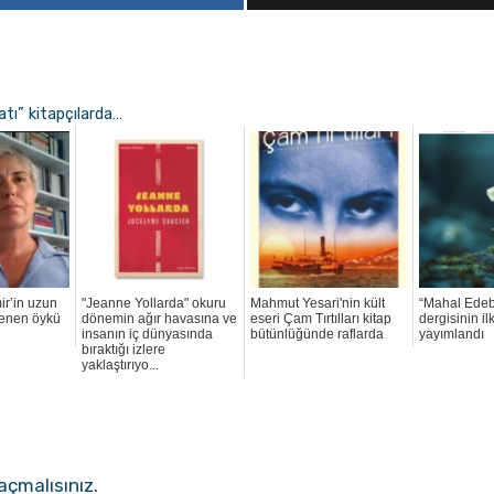
tı” kitapçılarda…
r’in uzun
"Jeanne Yollarda" okuru
Mahmut Yesari'nin kült
“Mahal Edeb
lenen öykü
dönemin ağır havasına ve
eseri Çam Tırtılları kitap
dergisinin il
insanın iç dünyasında
bütünlüğünde raflarda
yayımlandı
bıraktığı izlere
yaklaştırıyo...
açmalısınız
.