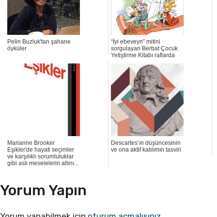
Pelin Buzluk'tan şahane
“İyi ebeveyn” mitini
öyküler
sorgulayan Berbat Çocuk
Yetiştirme Kitabı raflarda
Marianne Brooker
Descartes’ın düşüncesinin
Eşikler'de hayati seçimler
ve ona aktif katılımın tasviri
ve karşılıklı sorumluluklar
gibi asli meselelerin altını...
Yorum Yapın
Yorum yapabilmek için
oturum açmalısınız
.