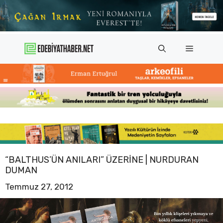
İçeriğe
atla
Menü
“BALTHUS’ÜN ANILARI” ÜZERINE | NURDURAN
DUMAN
Temmuz 27, 2012