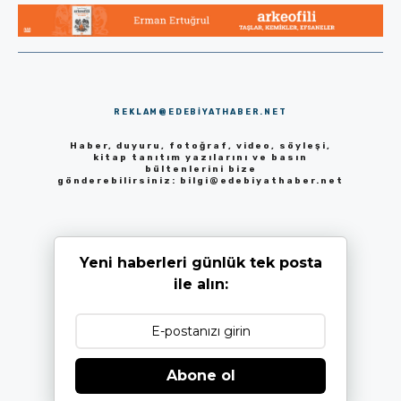
REKLAM@EDEBIYATHABER.NET
Haber, duyuru, fotoğraf, video, söyleşi,
kitap tanıtım yazılarını ve basın
bültenlerini bize
gönderebilirsiniz:
bilgi@edebiyathaber.net
Yeni haberleri günlük tek posta
ile alın:
Abone ol