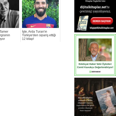
 Tamer
İşte, Arda Turan'ın
rgisinin
Türkiye'den sipariş ettiği
ıyor
12 kitap!