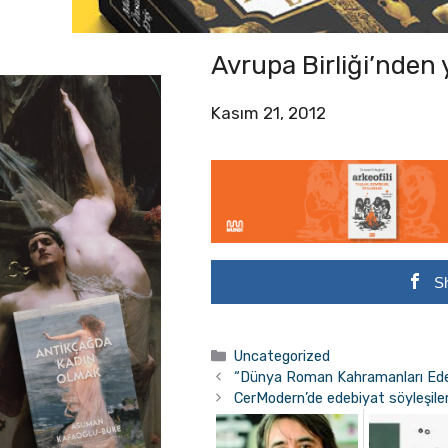
Avrupa Birliği’nden y
Kasım 21, 2012
S
Kategoriler
Uncategorized
“Dünya Roman Kahramanları Edebi
CerModern’de edebiyat söyleşileri