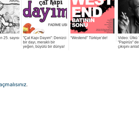
n 25. sayısı
"Çat Kapı Dayım": Denizci
“Westend” Türkiye’de!
Video: Ülkü
bir dayı, meraklı bir
"Papirüs" de
yeğen, büyülü bir dünya!
çıkışını anlat
açmalısınız
.