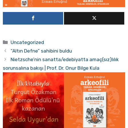
Kategoriler
Uncategorized
“Altın Defne” sahibini buldu
Nietzsche’nin sanatta/edebiyatta amaç(sız)lılık
sorunsalına bakışı | Prof. Dr. Onur Bilge Kula