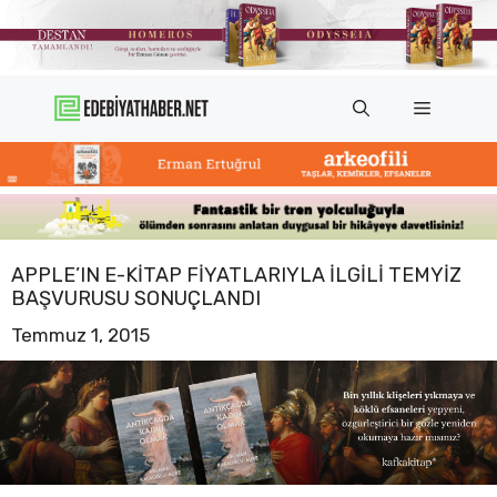
İçeriğe
atla
Menü
APPLE’IN E-KITAP FIYATLARIYLA ILGILI TEMYIZ
BAŞVURUSU SONUÇLANDI
Temmuz 1, 2015