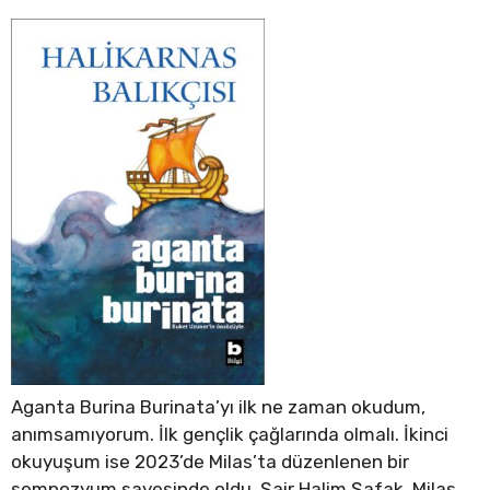
Aganta Burina Burinata’yı ilk ne zaman okudum,
anımsamıyorum. İlk gençlik çağlarında olmalı. İkinci
okuyuşum ise 2023’de Milas’ta düzenlenen bir
sempozyum sayesinde oldu. Şair Halim Şafak, Milas