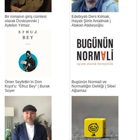
Bir romanın giriş cümlesi
Edebiyatı Ders Kılmak,
olarak Dostoyevski |
Hayatı Şiirle Anlatmak |
Aytekin Yılmaz
Atakan Atabeyoğlu
Ömer Seyfettin’in Don
Bugünün Normali ve
Kişot’u: “Efruz Bey” | Burak
Normalliğin Deliliği | Sibel
Soyer
Ağlamaz