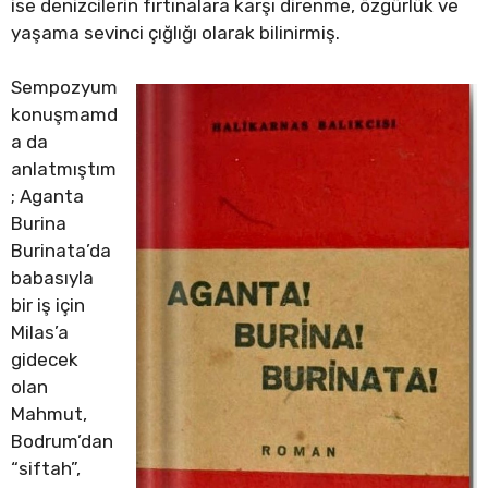
ise denizcilerin fırtınalara karşı direnme, özgürlük ve
yaşama sevinci çığlığı olarak bilinirmiş.
Sempozyum
konuşmamd
a da
anlatmıştım
; Aganta
Burina
Burinata’da
babasıyla
bir iş için
Milas’a
gidecek
olan
Mahmut,
Bodrum’dan
“siftah”,