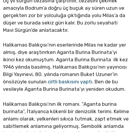
Üç yıl sürgün cezasına çarptırılır, cezasını çekmek
amacıyla Bodrum’a doğru üç buçuk ay süren uzun ve
gerçekten zor bir yolculuğa çıktığında yolu Milas’a da
düşer ve burada sekiz gün kalır. Bu zorlu seyahati
Mavi Sürgün’de anlatacaktır.
Halikarnas Balıkçısı’nın eserlerinde Milas ne kadar yer
almış, diye araştırırken Aganta Burina Burinata’yı
ikinci kez okumuştum. Aganta Burina Burinata ilk kez
1946 yılında basılmış. Halikarnas Balıkçısı’nın yayıncısı
Bilgi Yayınevi, 80. yılında romanın Buket Uzuner’in
önsözüyle sunulan
ciltli baskısını yaptı
. Ben de bu
vesileyle Aganta Burina Burinata’yı yeniden okudum.
Halikarnas Balıkçısı’nın ilk romanı. “Aganta burina
burinata”, İtalyanca kökenli bir denizcilik terimi. Kelime
anlamı olarak, yelkenleri sıkıca tutmak, zapt etmek ve
sabitlemek anlamına geliyormuş. Sembolik anlamda