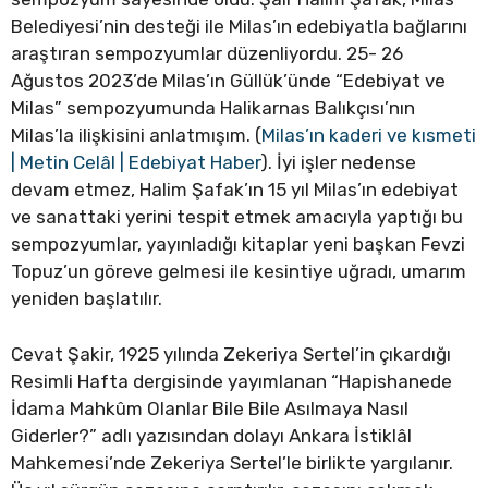
Belediyesi’nin desteği ile Milas’ın edebiyatla bağlarını
araştıran sempozyumlar düzenliyordu. 25- 26
Ağustos 2023’de Milas’ın Güllük’ünde “Edebiyat ve
Milas” sempozyumunda Halikarnas Balıkçısı’nın
Milas’la ilişkisini anlatmışım. (
Milas’ın kaderi ve kısmeti
| Metin Celâl | Edebiyat Haber
). İyi işler nedense
devam etmez, Halim Şafak’ın 15 yıl Milas’ın edebiyat
ve sanattaki yerini tespit etmek amacıyla yaptığı bu
sempozyumlar, yayınladığı kitaplar yeni başkan Fevzi
Topuz’un göreve gelmesi ile kesintiye uğradı, umarım
yeniden başlatılır.
Cevat Şakir, 1925 yılında Zekeriya Sertel’in çıkardığı
Resimli Hafta dergisinde yayımlanan “Hapishanede
İdama Mahkûm Olanlar Bile Bile Asılmaya Nasıl
Giderler?” adlı yazısından dolayı Ankara İstiklâl
Mahkemesi’nde Zekeriya Sertel’le birlikte yargılanır.