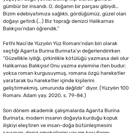
gümbür bir insandı. O, doğanın bir parçası gibiydi…
Bizim edebiyatımıza sağlıklı, gördüğümüz, güzel olan
doğayı getirdi.(…) Biz toprağı denizci Halikarnas
Balıkçısı’ndan öğrendik.”
Fethi Naci’de Yüzyılın Yüz Romanı’ndan biri olarak
seçtiği Aganta Burina Burinata’yı değerlendirirken
“Güzellikle iyiliği, çirkinlikle kötülüğü yazmasa deli olur
Halikarnas Balıkçısı! Onu yazma eylemine iten budur;
yoksa roman kurgusuymuş, romana özgü hareketler
yaratarak bu hareketler içinde kişilerini
geliştirmekmiş, umurunda değildir” diyor. (Yüzyılın 100
Romanı. Adam yay. 2020, s. 79-84.)
Son dönem akademik çalışmalarda Aganta Burina
Burinata, modern insanın doğayla kurduğu kopuk
ilişkiyi eleştiren ve insan-doğa bütünleşmesini
savunan, deniz emekçilerini yaşam koşullarını