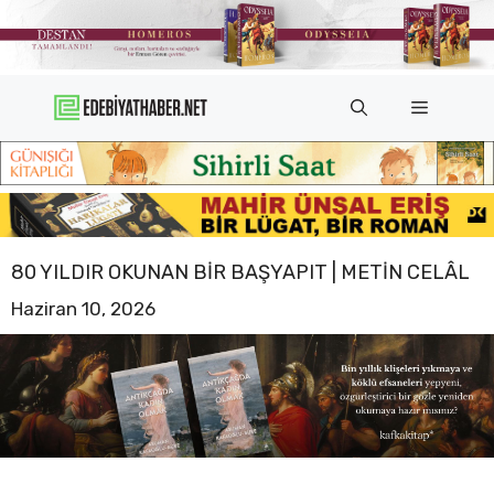
İçeriğe
atla
Menü
80 YILDIR OKUNAN BIR BAŞYAPIT | METIN CELÂL
Haziran 10, 2026