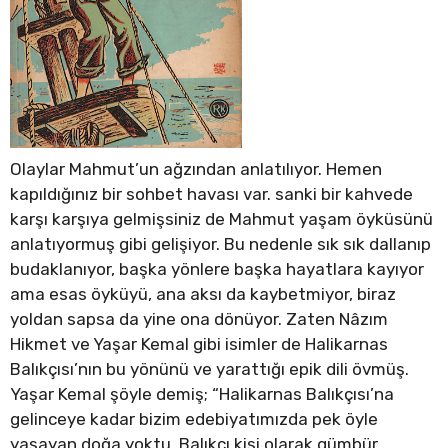
Olaylar Mahmut’un ağzından anlatılıyor. Hemen
kapıldığınız bir sohbet havası var. sanki bir kahvede
karşı karşıya gelmişsiniz de Mahmut yaşam öyküsünü
anlatıyormuş gibi gelişiyor. Bu nedenle sık sık dallanıp
budaklanıyor, başka yönlere başka hayatlara kayıyor
ama esas öyküyü, ana aksı da kaybetmiyor, biraz
yoldan sapsa da yine ona dönüyor. Zaten Nâzım
Hikmet ve Yaşar Kemal gibi isimler de Halikarnas
Balıkçısı’nın bu yönünü ve yarattığı epik dili övmüş.
Yaşar Kemal şöyle demiş; “Halikarnas Balıkçısı’na
gelinceye kadar bizim edebiyatımızda pek öyle
yaşayan doğa yoktu. Balıkçı kişi olarak gümbür