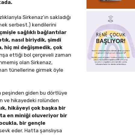
tada.
lıklarıyla Sirkenaz’ın sakladığı
ek serbest.) kendilerini
mişle sağlıklı bağlantılar
k, nasıl biriydik, şimdi
a, hiç mi değişmedik, çok
inşa ettiği bol çerçeveli zaman
ünmemiş olan Sirkenaz,
aman tünellerine girmek öyle
n peşinden giden bu dörtlüye
an ve hikayedeki rolünden
k, hikâyeyi çok başka bir
tta en miniği oluveriyor bir
ocukla, bir gençle
evk eder. Hatta şanslıysa