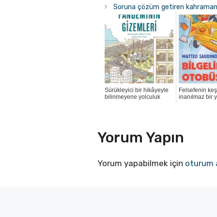
Soruna çözüm getiren kahramanla
Sürükleyici bir hikâyeyle
Felsefenin keş
bilinmeyene yolculuk
inanılmaz bir 
Yorum Yapın
Yorum yapabilmek için
oturum 