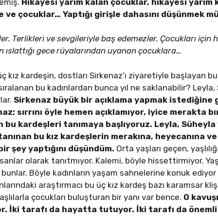
temiş.
Hikayesi yarım kalan çocuklar, hikayesi yarım 
 ve çocuklar… Yaptığı girişle dahasını düşünmek m
er. Terlikleri ve sevgileriyle baş edemezler. Çocukları için 
in ıslattığı gece rüyalarından uyanan çocuklara…
ç kız kardeşin, dostları Sirkenaz’ı ziyaretiyle başlayan bu 
sıralanan bu kadınlardan bunca yıl ne saklanabilir? Leyla, 
lar.
Sirkenaz büyük bir açıklama yapmak istediğine gö
az; sırrını öyle hemen açıklamıyor, iyice merakta bır
n bu kardeşleri tanımaya başlıyoruz. Leyla, Süheyla
k tanınan bu kız kardeşlerin merakına, heyecanına v
 bir şey yaptığını düşündüm.
Orta yaşları geçen, yaşlılı
sanlar olarak tanıtmıyor. Kalemi, böyle hissettirmiyor. Y
unlar. Böyle kadınların yaşam sahnelerine konuk ediyor b
onlarındaki araştırmacı bu üç kız kardeş bazı karamsar klişe
şlılarla çocukları buluşturan bir yanı var bence.
O kavuşm
or. İki tarafı da hayatta tutuyor. İki tarafı da öneml