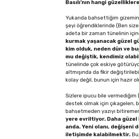
Basılı’nın hangi güzellikle
Yukarıda bahsettiğim gizemin pe
şeyi öğrendiklerinde (Ben siz
adeta bir zaman tünelinin için
kurmak yaşanacak güzel günl
kim olduk, neden dün ve bug
mu değiştik, kendimiz olabi
tünelinde çok eskiye götürüyo
altmışında da fikir değiştirile
kolay değil, bunun için hazır o
Sizlere ipucu bile vermediğim
destek olmak için çıkagelen, 
bahsetmeden yazıyı bitirem
yere evriltiyor. Daha güzel 
anda. Yeni olanı, değişeni d
iletişimde kalabilmektir.
Bu