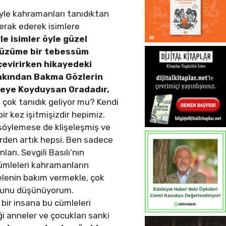
iyle kahramanları tanıdıktan
erak ederek isimlere
le isimler öyle güzel
 yüzüme bir tebessüm
çevirirken hikayedeki
Yakından Bakma Gözlerin
eye Koyduysan Oradadır,
n çok tanıdık geliyor mu? Kendi
r kez işitmişizdir hepimiz.
 söylemese de klişeleşmiş ve
lerden artık hepsi. Ben sadece
arı. Sevgili Basılı’nın
mleleri kahramanların
elenin bakım vermekle, çok
uğunu düşünüyorum.
bir insana bu cümleleri
i anneler ve çocukları sanki