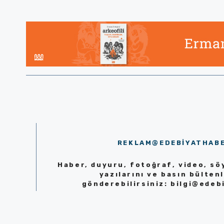
REKLAM@EDEBIYATHAB
Haber, duyuru, fotoğraf, video, söy
yazılarını ve basın bültenl
gönderebilirsiniz:
bilgi@edeb