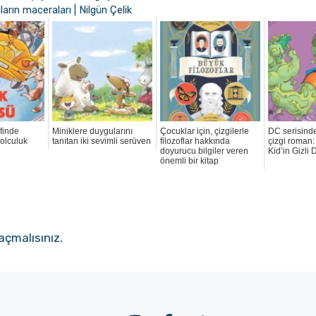
rın maceraları | Nilgün Çelik
finde
Miniklere duygularını
Çocuklar için, çizgilerle
DC serisinde
yolculuk
tanıtan iki sevimli serüven
filozoflar hakkında
çizgi roman
doyurucu bilgiler veren
Kid’in Gizli D
önemli bir kitap
açmalısınız
.