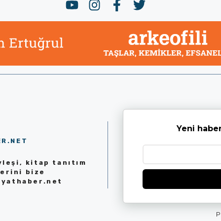
Yeni haber
ER.NET
leşi, kitap tanıtım
erini bize
iyathaber.net
P