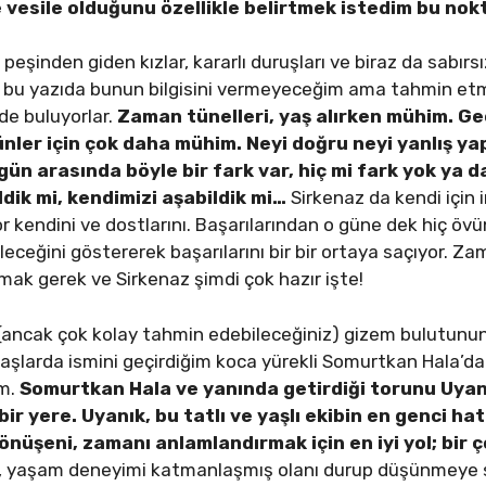
re vesile olduğunu özellikle belirtmek istedim bu nok
şinden giden kızlar, kararlı duruşları ve biraz da sabırsız
e bu yazıda bunun bilgisini vermeyeceğim ama tahmin etm
de buluyorlar.
Zaman tünelleri, yaş alırken mühim. Geç
er için çok daha mühim. Neyi doğru neyi yanlış yaptı
ün arasında böyle bir fark var, hiç mi fark yok ya d
ldik mi, kendimizi aşabildik mi…
Sirkenaz da kendi için 
r kendini ve dostlarını. Başarılarından o güne dek hiç öv
bileceğini göstererek başarılarını bir bir ortaya saçıyor. Z
lmak gerek ve Sirkenaz şimdi çok hazır işte!
 (ancak çok kolay tahmin edebileceğiniz) gizem bulutunu
başlarda ismini geçirdiğim koca yürekli Somurtkan Hala’d
em.
Somurtkan Hala ve yanında getirdiği torunu Uyanı
bir yere. Uyanık, bu tatlı ve yaşlı ekibin en genci ha
önüşeni, zamanı anlamlandırmak için en iyi yol; bir ç
, yaşam deneyimi katmanlaşmış olanı durup düşünmeye s