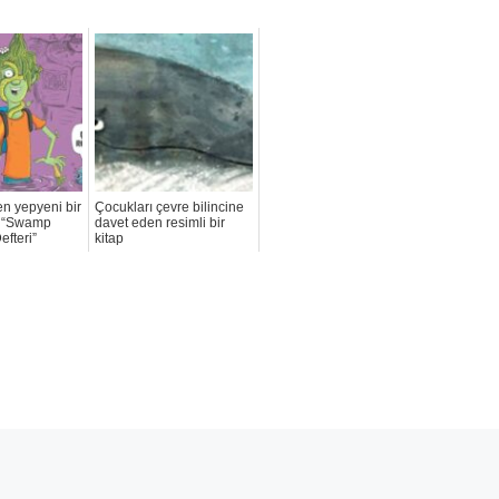
n yepyeni bir
Çocukları çevre bilincine
: “Swamp
davet eden resimli bir
efteri”
kitap