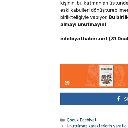
kişinin, bu katmanları üstünd
eski kabulleri dönüştürebilmen
birlikteliğiyle yapıyor.
Bu birl
almayı unutmayın!
edebiyathaber.net (31 Oca
S
Kategoriler
Çocuk Edebiyatı
Unutulmaz karakterlerin yaratıcı