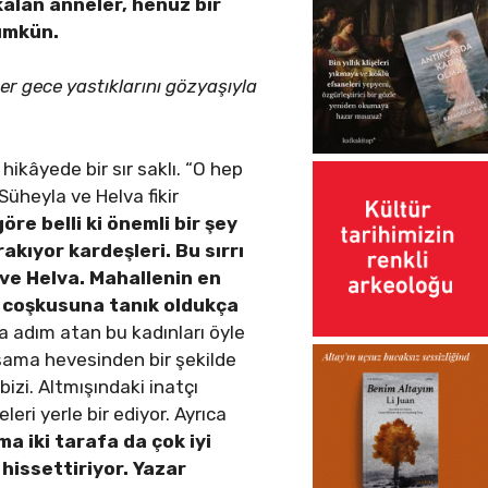
kalan anneler, henüz bir
ümkün.
her gece yastıklarını gözyaşıyla
hikâyede bir sır saklı. “O hep
Süheyla ve Helva fikir
re belli ki önemli bir şey
akıyor kardeşleri. Bu sırrı
 ve Helva. Mahallenin en
e coşkusuna tanık oldukça
ğa adım atan bu kadınları öyle
aşama hevesinden bir şekilde
izi. Altmışındaki inatçı
leri yerle bir ediyor. Ayrıca
a iki tarafa da çok iyi
i hissettiriyor. Yazar