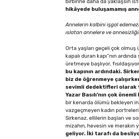
birbirine daha da yaklaşsın is
hikâyede buluşamamış anne
Annelerin kalbini işgal edemezl
ıslatan annelere ve annesizliğ
Orta yaşları geçeli çok olmuş ü
kapalı duran kapı”nın ardında 
üretmeye başlıyor, fısıldaşıyor
bu kapının ardındaki. Sirken
biz de öğrenmeye çalışırke
sevimli dedektifleri olara
Yazar Basılı’nın çok önemli
bir kenarda ölümü bekleyen in
vazgeçmeyen kadın portreleri b
Sirkenaz, ellilerin başları ve s
mizahın, hevesin ve merakın ya
geliyor. İki tarafı da besliy