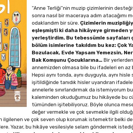
“Anne Terliği”nin muzip çizimlerinin desteğ
sonra nasıl bir maceraya adım atacağımı m
odaklandım bir süre.
Çizimlerin muzipliğiy
eşleşmişti ki daha hikâyeye girmeden
yerleştirdim. Bu tebessümle sayfaları 
bölüm isimlerine takıldım bu kez: Çok 
Bozulacak, Evde Yapsam Yemezsin, Ner
Bak Komşunu Çocuklarına…
Bir yerlerde
annemizden olmasa bile bu ifadeleri en az bi
Hepsi aynı tonda, aynı duyguyla, aynı hisle
işitildiğinde tanıdık hisler uyandıran ifade
annelerle sınırlandırmak da istemiyorum bunl
kaleminden okuduğumuz bu hikâyede bu cü
tümünden işitebiliyoruz. Böyle olunca mes
değer vermekle ve çok sevmekle ilgili old
 ilgilenen ve çok seven olup korumak istemektir belki de 
re. Yazar, bu hikâye vesilesiyle selam göndermek istediğ