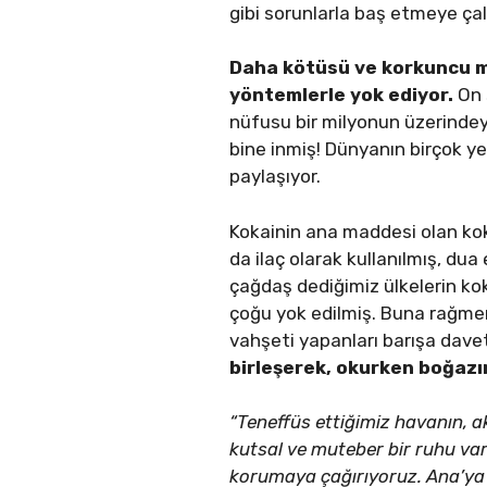
gibi sorunlarla baş etmeye çalı
Daha kötüsü ve korkuncu med
yöntemlerle yok ediyor.
On 
nüfusu bir milyonun üzerindeyk
bine inmiş! Dünyanın birçok y
paylaşıyor.
Kokainin ana maddesi olan koka
da ilaç olarak kullanılmış, du
çağdaş dediğimiz ülkelerin kok
çoğu yok edilmiş. Buna rağmen
vahşeti yapanları barışa davet
birleşerek, okurken boğazım
“Teneffüs ettiğimiz havanın, 
kutsal ve muteber bir ruhu var
korumaya çağırıyoruz. Ana’ya e