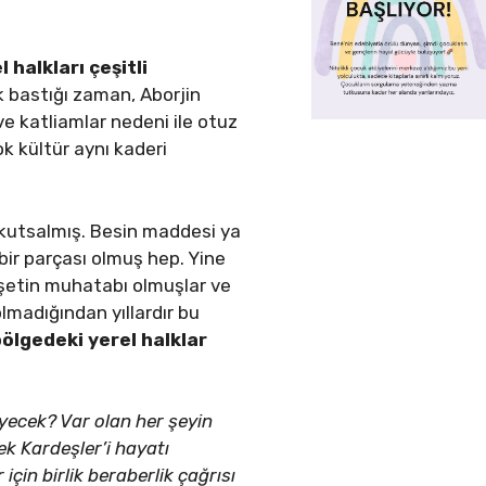
halkları çeşitli
k bastığı zaman, Aborjin
ve katliamlar nedeni ile otuz
k kültür aynı kaderi
n kutsalmış. Besin maddesi ya
bir parçası olmuş hep. Yine
ahşetin muhatabı olmuşlar ve
lmadığından yıllardır bu
ölgedeki yerel halklar
yecek? Var olan her şeyin
ek Kardeşler’i hayatı
çin birlik beraberlik çağrısı