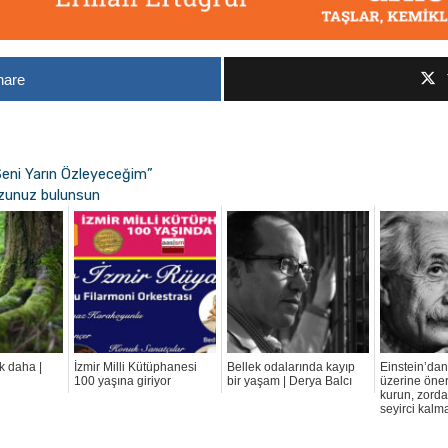
hare
“Seni Yarın Özleyeceğim”
tuzunuz bulunsun
ik daha |
İzmir Milli Kütüphanesi
Bellek odalarında kayıp
Einstein’da
100 yaşına giriyor
bir yaşam | Derya Balcı
üzerine öner
kurun, zord
seyirci kalm