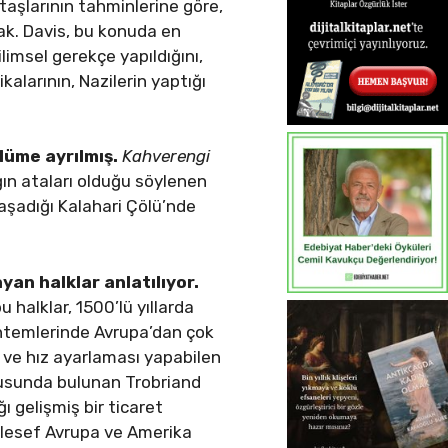
taşlarının tahminlerine göre,
cak. Davis, bu konuda en
ilimsel gerekçe yapıldığını,
alarının, Nazilerin yaptığı
lüme ayrılmış.
Kahverengi
ığın ataları olduğu söylenen
aşadığı Kalahari Çölü’nde
an halklar anlatılıyor.
 halklar, 1500’lü yıllarda
yöntemlerinde Avrupa’dan çok
n ve hız ayarlaması yapabilen
oğusunda bulunan Trobriand
ı gelişmiş bir ticaret
alesef Avrupa ve Amerika