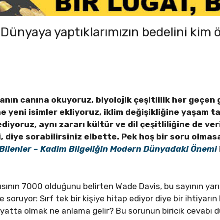
: Dünyaya yaptıklarımızın bedelini kim 
ğanın canına okuyoruz, biyolojik çeşitlilik her geçen
e yeni isimler ekliyoruz, iklim değişikliğine yaşam 
iyoruz, aynı zararı kültür ve dil çeşitliliğine de ve
ki, diye sorabilirsiniz elbette. Pek hoş bir soru olmas
 Bilenler – Kadim Bilgeliğin Modern Dünyadaki Önemi
ının 7000 olduğunu belirten Wade Davis, bu sayının yarıs
soruyor: Sırf tek bir kişiye hitap ediyor diye bir ihtiyarın
atta olmak ne anlama gelir? Bu sorunun biricik cevabı dü