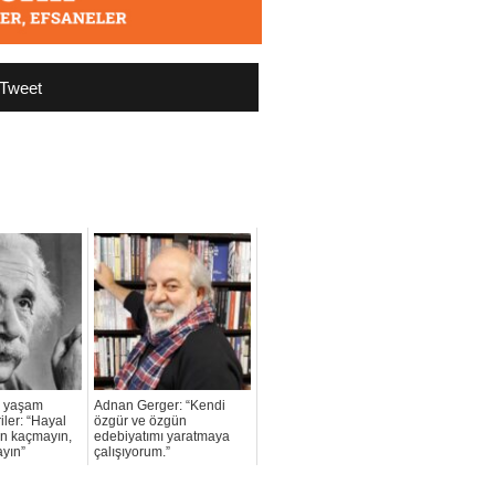
Tweet
n yaşam
Adnan Gerger: “Kendi
iler: “Hayal
özgür ve özgün
an kaçmayın,
edebiyatımı yaratmaya
ayın”
çalışıyorum.”