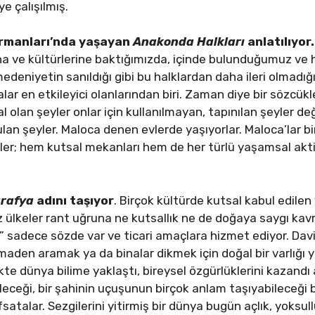
e çalışılmış.
rmanları’nda yaşayan
Anakonda Halkları
anlatılıyor.
na ve kültürlerine baktığımızda, içinde bulunduğumuz ve
deniyetin sanıldığı gibi bu halklardan daha ileri olmadığ
lar en etkileyici olanlarından biri. Zaman diye bir sözcükl
al olan şeyler onlar için kullanılmayan, tapınılan şeyler d
ulan şeyler. Maloca denen evlerde yaşıyorlar. Maloca’lar 
er; hem kutsal mekanları hem de her türlü yaşamsal akti
ğrafya
adını taşıyor
. Birçok kültürde kutsal kabul edilen
z ülkeler rant uğruna ne kutsallık ne de doğaya saygı kav
k” sadece sözde var ve ticari amaçlara hizmet ediyor. Da
maden aramak ya da binalar dikmek için doğal bir varlığı 
kte dünya bilime yaklaştı, bireysel özgürlüklerini kazandı a
leceği, bir şahinin uçuşunun birçok anlam taşıyabileceği bi
atalar. Sezgilerini yitirmiş bir dünya bugün açlık, yoksullu