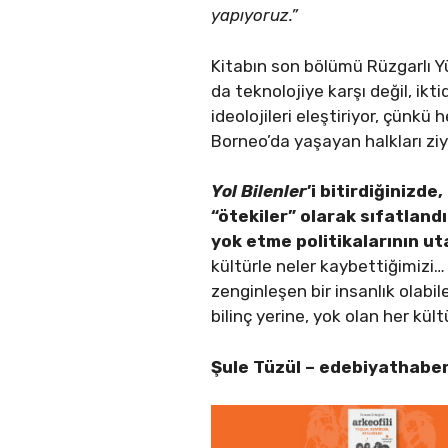
yapıyoruz.”
Kitabın son bölümü Rüzgarlı Yüz
da teknolojiye karşı değil, ik
ideolojileri eleştiriyor, çünkü 
Borneo’da yaşayan halkları ziy
Yol Bilenler
’i bitirdiğinizd
“ötekiler” olarak sıfatland
yok etme politikalarının ut
kültürle neler kaybettiğimizi
zenginleşen bir insanlık olabi
bilinç yerine, yok olan her kül
Şule Tüzül –
edebiyathaber