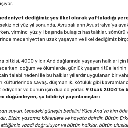
şıyor.
eniyet dediğimiz şey ilkel olarak yaftaladığı yerel 
sekizinci yüz yıl sonunda, Avrupalıların Avustralya’ya aya
en, yirminci yüz yıl başında bulaşıcı hastalıklar, sömürü 
erinde medeniyetten uzak yaşayan ve ilkel dediğimiz birço
 bitkisi, 4000 yıldır And dağlarında yaşayan halklar içi
a ederken, doğum ve ölümlerde, günlük yaşam ritüellerinin 
ain talebi nedeni ile bu halklar yıllardır uygulanan bir v
 kültürlerinde savaş, düşmanlık, kötülük gibi kavramlar o
 ediyorlar ve bunun için dua ediyorlar.
9 Ocak 2004’te b
ı düğümleyen, şu bildiriyi yayınlamışlar:
akan suyun, tepedeki güneşin bedelini Yüce Ana’ya kim öde
dır. Bizim yasamız kökenlere ve hayata dairdir. Bütün Erk
ttiğimiz vaadi doğruluyor ve bütün halklar, bütün uluslar i