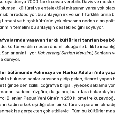
soruya dünya 7000 farklı cevap verebilir. Davis ve meslek
toplumsal, kültürel ve entelektüel mirasının yarısı yok ola
bini reddediyor, bu anlayışın ırk ve sınıf farklılıklarına b
ştirmesi ve birçok kültürün yok olmasına neden olan politik
rımın temelini bu anlayışın desteklediğini söylüyor.
afyalarında yaşayan farklı kültürleri tanıtan beş bö
mde, kültür ve dilin neden önemli olduğu ile birlikte insanl
 Sanlar anlatılıyor.
Kahverengi Sırtlan Mevsimi,
Sanların y
e deniyor.
nler bölümünde Polinezya ve Markiz Adaları’nda yaşay
zakta bulunan adalar arasında gidip gelen, ticaret yapan bu
ettiğinde denizcilik, coğrafya bilgisi, yiyecek saklama 
lanmadan, sadece rüzgâra, dalgalara, bulutlara bakarak yö
r Yol Bilenler. Papua Yeni Gine’nin 250 kilometre kuzeyd
ın kadın erkek eşitliği olan bir kültüre ve paranın olmadığ
enmek ise gerçekten çok etkileyici. Tüm bu kültürler ma