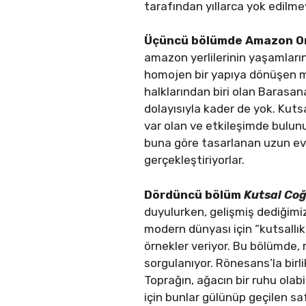
tarafından yıllarca yok edilmey
Üçüncü bölümde Amazon O
amazon yerlilerinin yaşamları
homojen bir yapıya dönüşen me
halklarından biri olan Barasana
dolayısıyla kader de yok. Kuts
var olan ve etkileşimde bulun
buna göre tasarlanan uzun evl
gerçekleştiriyorlar.
Dördüncü bölüm
Kutsal Co
duyulurken, gelişmiş dediğimi
modern dünyası için “kutsallı
örnekler veriyor. Bu bölümde, 
sorgulanıyor. Rönesans’la birli
Toprağın, ağacın bir ruhu olabi
için bunlar gülünüp geçilen safs