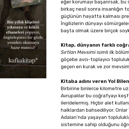
eğer korumayı başarırsak, bu 
birkaç nesil sonra insanlığın 
güçlünün hayatta kalması prensi
İngilizlerin dünyayı sömürgele
başta olmak üzere birçok soykı
Kitap, dünyanın farklı coğr
Sırtlan Mevsimi
isimli ilk bölü
göçebe avcı-toplayıcı topluluk
geçen en kurak ve zor mevsim
Kitaba adını veren Yol Bile
Birbirine binlerce kilometre u
Avrupalılar bu coğrafyayı keşf
ileridelermiş. Hiçbir alet kul
halklardan bahsediliyor. Onla
Adaları’nda yaşayan topluluklar
sistemine sahip olduğunu öğr