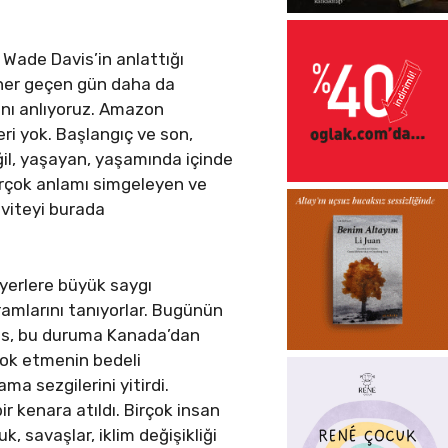
Wade Davis’in anlattığı
 her geçen gün daha da
ını anlıyoruz. Amazon
eri yok. Başlangıç ve son,
eğil, yaşayan, yaşamında içinde
birçok anlamı simgeleyen ve
viteyi burada
 yerlere büyük saygı
ramlarını tanıyorlar. Bugünün
vis, bu duruma Kanada’dan
yok etmenin bedeli
ma sezgilerini yitirdi.
r kenara atıldı. Birçok insan
k, savaşlar, iklim değişikliği