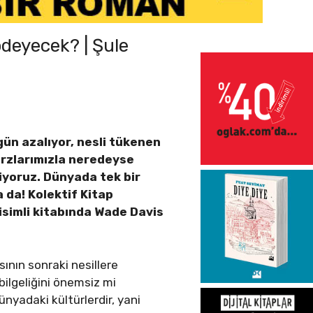
ödeyecek? | Şule
 gün azalıyor, nesli tükenen
tarzlarımızla neredeyse
riyoruz. Dünyada tek bir
a da! Kolektif Kitap
isimli kitabında Wade Davis
ının sonraki nesillere
 bilgeliğini önemsiz mi
nyadaki kültürlerdir, yani