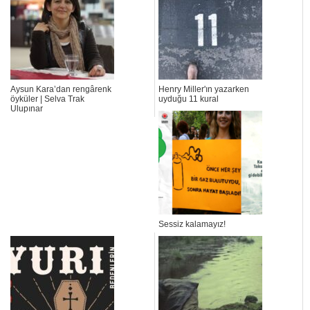
Aysun Kara’dan rengârenk
Henry Miller'ın yazarken
öyküler | Selva Trak
uyduğu 11 kural
Ulupınar
Sessiz kalamayız!