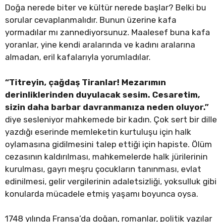
Doğa nerede biter ve kültür nerede başlar? Belki bu
sorular cevaplanmalıdır. Bunun üzerine kafa
yormadılar mı zannediyorsunuz. Maalesef buna kafa
yoranlar, yine kendi aralarında ve kadını aralarına
almadan, eril kafalarıyla yorumladılar.
“Titreyin, çağdaş Tiranlar! Mezarımın
derinliklerinden duyulacak sesim. Cesaretim,
sizin daha barbar davranmanıza neden oluyor.”
diye sesleniyor mahkemede bir kadın. Çok sert bir dille
yazdığı eserinde memleketin kurtuluşu için halk
oylamasına gidilmesini talep ettiği için hapiste. Ölüm
cezasının kaldırılması, mahkemelerde halk jürilerinin
kurulması, gayrı meşru çocukların tanınması, evlat
edinilmesi, gelir vergilerinin adaletsizliği, yoksulluk gibi
konularda mücadele etmiş yaşamı boyunca oysa.
1748 yılında Fransa’da doğan, romanlar, politik yazılar