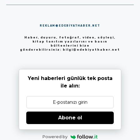
REKLAM@EDEBIYATHABER.NET
Haber, duyuru, fotoğraf, video, söyleşi,
kitap tanıtım yazılarını ve basın
bültenlerini bize
gönderebilirsiniz:
bilgi@edebiyathaber.net
Yeni haberleri günlük tek posta
ile alın:
Abone ol
Powered by