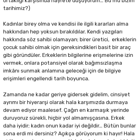
ortaklığı karşısında hayrete düşüyorum… Bu mu bizim
tarihimiz?)
Kadınlar birey olma ve kendisi ile ilgili kararları alma
hakkından hep yoksun bırakıldılar. Kendi yazgıları
hakkında söz sahibi olamayan; birer üretici, erkeklerin
çocuk sahibi olmak için gereksindikleri basit bir araç
gibi göründüler. Erkeklerin bilgilerine erişmelerine izin
vermek, onlara potansiyel olarak bağımsızlaşma
imkânı sunmak anlamına geleceği için de bilgiye
erişimleri engellendi tarih boyunca.
Zamanda ne kadar geriye gidersek gidelim, cinsiyet
ayrımı bir hiyerarşi olarak hala karşımızda durmaya
devam ediyor maalesef. Çağın en karmaşık yerinde
duruyoruz sürekli, hiçbir yol almamışçasına. Erkek
daha iyidir; kadın onun kadar iyi değildir… Bütün bunlar
sona erdi mi dersiniz? Açıkça görüyorum ki hayır! Hala