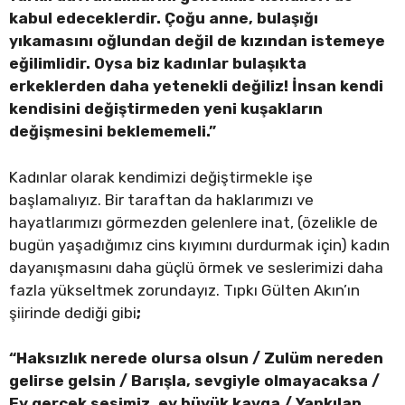
kabul edeceklerdir. Çoğu anne, bulaşığı
yıkamasını oğlundan değil de kızından istemeye
eğilimlidir. Oysa biz kadınlar bulaşıkta
erkeklerden daha yetenekli değiliz! İnsan kendi
kendisini değiştirmeden yeni kuşakların
değişmesini beklememeli.”
Kadınlar olarak kendimizi değiştirmekle işe
başlamalıyız. Bir taraftan da haklarımızı ve
hayatlarımızı görmezden gelenlere inat, (özelikle de
bugün yaşadığımız cins kıyımını durdurmak için) kadın
dayanışmasını daha güçlü örmek ve seslerimizi daha
fazla yükseltmek zorundayız. Tıpkı Gülten Akın’ın
şiirinde dediği gibi
;
“Haksızlık nerede olursa olsun / Zulüm nereden
gelirse gelsin / Barışla, sevgiyle olmayacaksa /
Ey gerçek sesimiz, ey büyük kavga / Yankılan