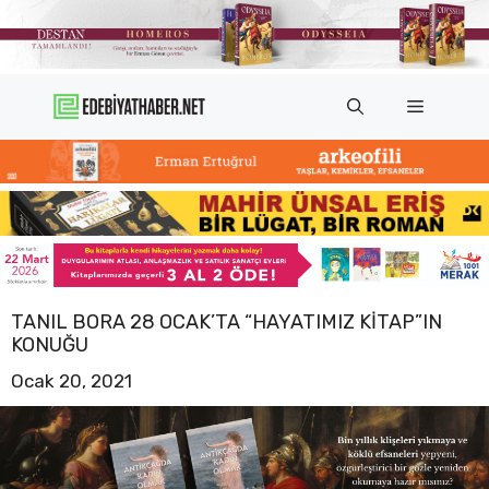
İçeriğe
atla
Menü
TANIL BORA 28 OCAK’TA “HAYATIMIZ KITAP”IN
KONUĞU
Ocak 20, 2021