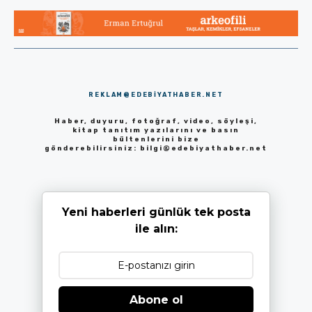
REKLAM@EDEBIYATHABER.NET
Haber, duyuru, fotoğraf, video, söyleşi,
kitap tanıtım yazılarını ve basın
bültenlerini bize
gönderebilirsiniz:
bilgi@edebiyathaber.net
Yeni haberleri günlük tek posta
ile alın:
Abone ol