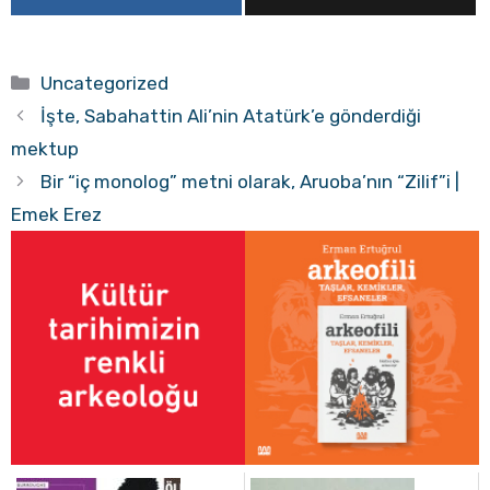
Kategoriler
Uncategorized
İşte, Sabahattin Ali’nin Atatürk’e gönderdiği
mektup
Bir “iç monolog” metni olarak, Aruoba’nın “Zilif”i |
Emek Erez