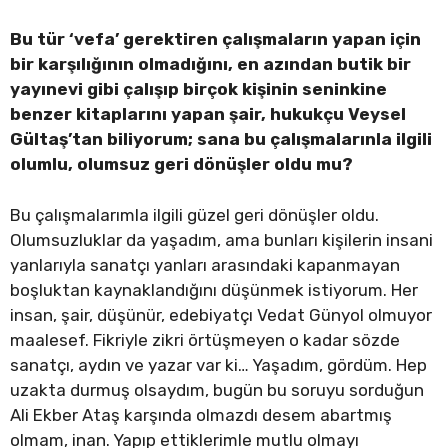
Bu tür ‘vefa’ gerektiren çalışmaların yapan için
bir karşılığının olmadığını, en azından butik bir
yayınevi gibi çalışıp birçok kişinin seninkine
benzer kitaplarını yapan şair, hukukçu Veysel
Gültaş’tan biliyorum; sana bu çalışmalarınla ilgili
olumlu, olumsuz geri dönüşler oldu mu?
Bu çalışmalarımla ilgili güzel geri dönüşler oldu.
Olumsuzluklar da yaşadım, ama bunları kişilerin insani
yanlarıyla sanatçı yanları arasındaki kapanmayan
boşluktan kaynaklandığını düşünmek istiyorum. Her
insan, şair, düşünür, edebiyatçı Vedat Günyol olmuyor
maalesef. Fikriyle zikri örtüşmeyen o kadar sözde
sanatçı, aydın ve yazar var ki… Yaşadım, gördüm. Hep
uzakta durmuş olsaydım, bugün bu soruyu sorduğun
Ali Ekber Ataş karşında olmazdı desem abartmış
olmam, inan. Yapıp ettiklerimle mutlu olmayı