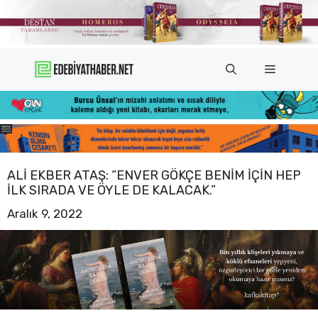
İçeriğe
atla
Menü
ALI EKBER ATAŞ: “ENVER GÖKÇE BENIM IÇIN HEP
ILK SIRADA VE ÖYLE DE KALACAK.”
Aralık 9, 2022