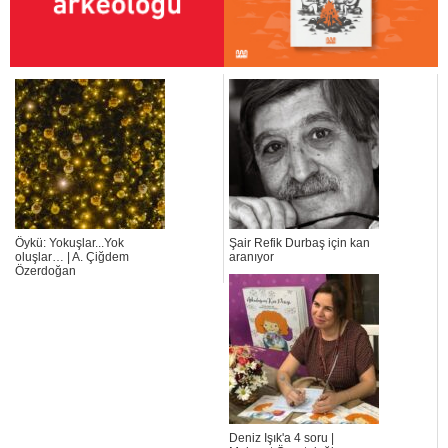
Öykü: Yokuşlar...Yok
Şair Refik Durbaş için kan
oluşlar… | A. Çiğdem
aranıyor
Özerdoğan
Deniz Işık'a 4 soru |