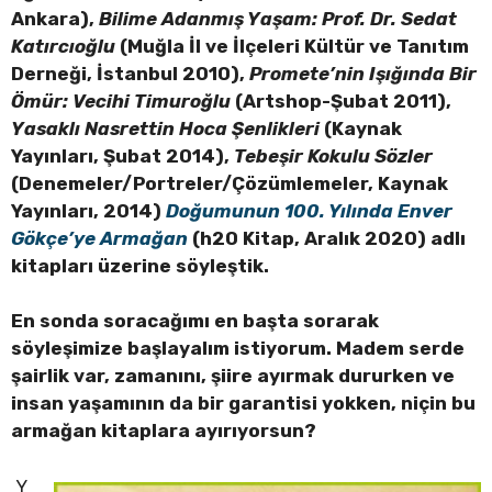
Ankara),
Bilime Adanmış Yaşam: Prof. Dr. Sedat
Katırcıoğlu
(Muğla İl ve İlçeleri Kültür ve Tanıtım
Derneği, İstanbul 2010),
Promete’nin Işığında Bir
Ömür: Vecihi Timuroğlu
(Artshop-Şubat 2011),
Yasaklı Nasrettin Hoca Şenlikleri
(Kaynak
Yayınları, Şubat 2014),
Tebeşir Kokulu Sözler
(Denemeler/Portreler/Çözümlemeler, Kaynak
Yayınları, 2014)
Doğumunun 100. Yılında Enver
Gökçe’ye Armağan
(h20 Kitap, Aralık 2020) adlı
kitapları üzerine söyleştik.
En sonda soracağımı en başta sorarak
söyleşimize başlayalım istiyorum. Madem serde
şairlik var, zamanını, şiire ayırmak dururken ve
insan yaşamının da bir garantisi yokken, niçin bu
armağan kitaplara ayırıyorsun?
Y