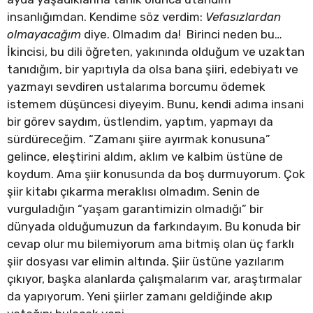
insanlığımdan. Kendime söz verdim:
Vefasızlardan
olmayacağım
diye. Olmadım da! Birinci neden bu…
İkincisi, bu dili öğreten, yakınında olduğum ve uzaktan
tanıdığım, bir yapıtıyla da olsa bana şiiri, edebiyatı ve
yazmayı sevdiren ustalarıma borcumu ödemek
istemem düşüncesi diyeyim. Bunu, kendi adıma insani
bir görev saydım, üstlendim, yaptım, yapmayı da
sürdüreceğim. “Zamanı şiire ayırmak konusuna”
gelince, eleştirini aldım, aklım ve kalbim üstüne de
koydum. Ama şiir konusunda da boş durmuyorum. Çok
şiir kitabı çıkarma meraklısı olmadım. Senin de
vurguladığın “yaşam garantimizin olmadığı” bir
dünyada olduğumuzun da farkındayım. Bu konuda bir
cevap olur mu bilemiyorum ama bitmiş olan üç farklı
şiir dosyası var elimin altında. Şiir üstüne yazılarım
çıkıyor, başka alanlarda çalışmalarım var, araştırmalar
da yapıyorum. Yeni şiirler zamanı geldiğinde akıp