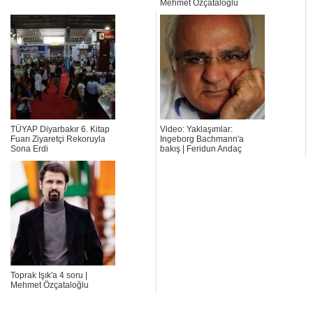
Mehmet Özçataloğlu
TÜYAP Diyarbakır 6. Kitap
Video: Yaklaşımlar:
Fuarı Ziyaretçi Rekoruyla
Ingeborg Bachmann'a
Sona Erdi
bakış | Feridun Andaç
Toprak Işık'a 4 soru |
Mehmet Özçataloğlu