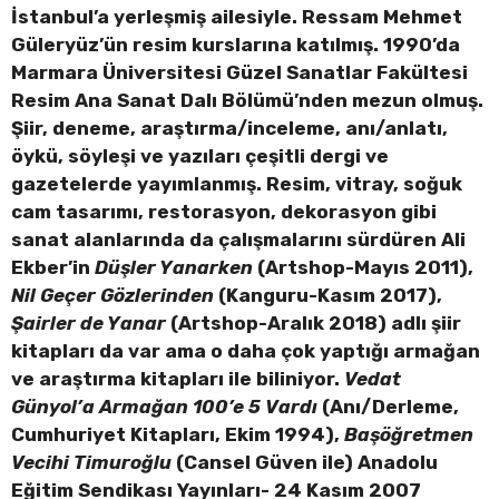
İstanbul’a yerleşmiş ailesiyle. Ressam Mehmet
Güleryüz’ün resim kurslarına katılmış. 1990’da
Marmara Üniversitesi Güzel Sanatlar Fakültesi
Resim Ana Sanat Dalı Bölümü’nden mezun olmuş.
Şiir, deneme, araştırma/inceleme, anı/anlatı,
öykü, söyleşi ve yazıları çeşitli dergi ve
gazetelerde yayımlanmış. Resim, vitray, soğuk
cam tasarımı, restorasyon, dekorasyon gibi
sanat alanlarında da çalışmalarını sürdüren Ali
Ekber’in
Düşler Yanarken
(Artshop-Mayıs 2011),
Nil Geçer Gözlerinden
(Kanguru-Kasım 2017),
Şairler de Yanar
(Artshop-Aralık 2018) adlı şiir
kitapları da var ama o daha çok yaptığı armağan
ve araştırma kitapları ile biliniyor.
Vedat
Günyol’a Armağan 100’e 5 Vardı
(Anı/Derleme,
Cumhuriyet Kitapları, Ekim 1994),
Başöğretmen
Vecihi Timuroğlu
(Cansel Güven ile) Anadolu
Eğitim Sendikası Yayınları- 24 Kasım 2007