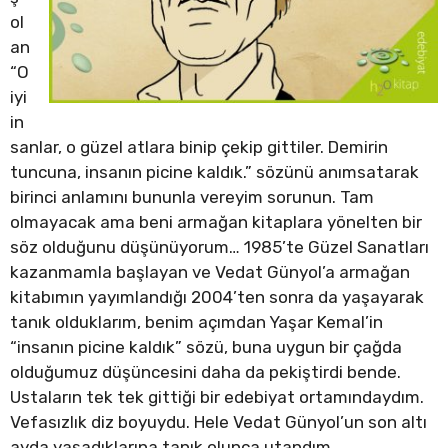
ol
an
“O
iyi
in
sanlar, o güzel atlara binip çekip gittiler. Demirin
tuncuna, insanın picine kaldık.” sözünü anımsatarak
birinci anlamını bununla vereyim sorunun. Tam
olmayacak ama beni armağan kitaplara yönelten bir
söz olduğunu düşünüyorum… 1985’te Güzel Sanatları
kazanmamla başlayan ve Vedat Günyol’a armağan
kitabımın yayımlandığı 2004’ten sonra da yaşayarak
tanık olduklarım, benim açımdan Yaşar Kemal’in
“insanın picine kaldık” sözü, buna uygun bir çağda
olduğumuz düşüncesini daha da pekiştirdi bende.
Ustaların tek tek gittiği bir edebiyat ortamındaydım.
Vefasızlık diz boyuydu. Hele Vedat Günyol’un son altı
ayda yaşadıklarına tanık olunca utandım