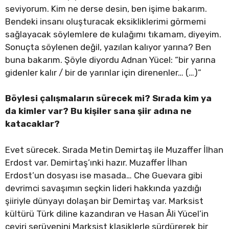
seviyorum. Kim ne derse desin, ben işime bakarım.
Bendeki insanı oluşturacak eksikliklerimi görmemi
sağlayacak söylemlere de kulağımı tıkamam, diyeyim.
Sonuçta söylenen değil, yazılan kalıyor yarına? Ben
buna bakarım. Şöyle diyordu Adnan Yücel: “bir yarına
gidenler kalır / bir de yarınlar için direnenler… (…)”
Böylesi çalışmaların sürecek mi? Sırada kim ya
da kimler var? Bu kişiler sana şiir adına ne
katacaklar?
Evet sürecek. Sırada Metin Demirtaş ile Muzaffer İlhan
Erdost var. Demirtaş’ınki hazır. Muzaffer İlhan
Erdost’un dosyası ise masada… Che Guevara gibi
devrimci savaşımın seçkin lideri hakkında yazdığı
şiiriyle dünyayı dolaşan bir Demirtaş var. Marksist
kültürü Türk diline kazandıran ve Hasan Âli Yücel’in
çeviri serüvenini Marksist klasiklerle sürdürerek bir