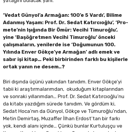
yatağını bulacak yani.
‘Vedat Günyol’a Armağan: 100’e 5 Vardı’, Bilime
Adanmış Yaşam: Prof. Dr. Sedat Katırcıoğlu’, ‘Pro-
mete’nin Işığında Bir Ömür: Vecihi Timuroğlu’,
yine ‘Başöğretmen Vecihi Timuroğlu’ önceki
çalışmaların, yenilerde ise ‘Doğumunun 100.
Yılında Enver Gökçe’ye Armağan’ adlı emek ve
sabır işi kitap… Peki birbirinden farklı bu kişilerle
ortak yanın ne desem..?
Biri dışında üçünü yakından tanıdım. Enver Gökçe’yi
tabii ki araştırmalarımdan, okuduğum kitaplarından
ve sonraki yıllarımdan… Prof. Dr. Sedat Katırcıoğlu’nu
da kitabı yazdığım sürede tanıdım. Ve gördüm ki,
Sedat Hoca’nın da Günyol, Gökçe ve Tümuroğlu’ndan,
Metin Demirtaş, Muzaffer İlhan Erdost’tan bir farkı
yok, kendi alanı içinde… Çünkü bunlar Kurtuluşçu ve