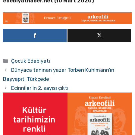
edebiyathaber.net (10 Mart 2020)
Kategoriler
Çocuk Edebiyatı
Dünyaca tanınan yazar Torben Kuhlmann’ın
Başyapıtı Türkçede
Ecinniler’in 2. sayısı çıktı