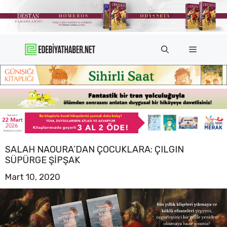
İçeriğe
atla
Menü
SALAH NAOURA’DAN ÇOCUKLARA: ÇILGIN
SÜPÜRGE ŞIPŞAK
Mart 10, 2020