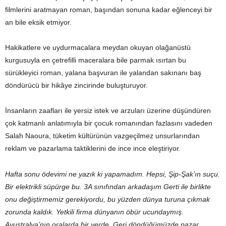
filmlerini aratmayan roman, başından sonuna kadar eğlenceyi bir
an bile eksik etmiyor.
Hakikatlere ve uydurmacalara meydan okuyan olağanüstü
kurgusuyla en çetrefilli maceralara bile parmak ısırtan bu
sürükleyici roman, yalana başvuran ile yalandan sakınanı baş
döndürücü bir hikâye zincirinde buluşturuyor.
İnsanların zaafları ile yersiz istek ve arzuları üzerine düşündüren
çok katmanlı anlatımıyla bir çocuk romanından fazlasını vadeden
Salah Naoura, tüketim kültürünün vazgeçilmez unsurlarından
reklam ve pazarlama taktiklerini de ince ince eleştiriyor.
Hafta sonu ödevimi ne yazık ki yapamadım. Hepsi, Şip-Şak’ın suçu.
Bir elektrikli süpürge bu. 3A sınıfından arkadaşım Gerti ile birlikte
onu değiştirmemiz gerekiyordu, bu yüzden dünya turuna çıkmak
zorunda kaldık. Yetkili firma dünyanın öbür ucundaymış.
Avustralya’nın oralarda bir yerde. Geri döndüğümüzde pazar