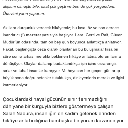
akşamı olmuştu bile, saat çok geçti ve ben de çok yorgundum.
Ödevimi yarın yaparım.
Akıllara durgunluk verecek hikâyemiz; bu kısa, öz ve son derece
inandırıcı (!) mazeret yazısıyla başlıyor. Lara, Gerti ve Ralf, Güven
Müdür’ün odasında, tam on beş gün boyunca anlattıkça anlatıyor.
Fakat, başlangıçta ceza olarak planlanan bu buluşmalar kısa bir
süre sonra arkası merakla beklenen hikâye anlatma oturumlarına
dönüşüyor. Olaylar dallanıp budaklandıkça işin içine esrarengiz
sırlar ve tuhaf insanlar karışıyor. Ve heyecan her geçen gün artıp
büyük sona doğru nefesler tutuldukça, dinleyenlerin merakı ve ilgisi
katmerleniyor!
Çocuklardaki hayal gücünün sınır tanımazlığını
dâhiyane bir kurguyla bizlere göstermeye çalışan
Salah Naoura, insanlığın en kadim geleneklerinden
hikâye anlatıcılığına bambaşka bir yorum kazandırıyor.