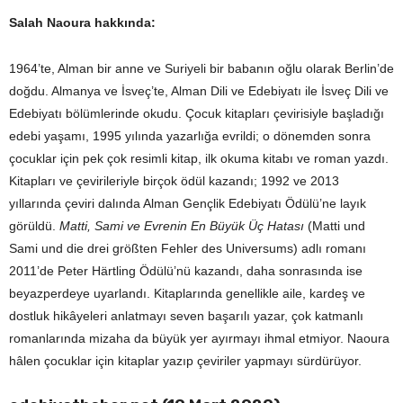
Salah Naoura hakkında:
1964’te, Alman bir anne ve Suriyeli bir babanın oğlu olarak Berlin’de
doğdu. Almanya ve İsveç’te, Alman Dili ve Edebiyatı ile İsveç Dili ve
Edebiyatı bölümlerinde okudu. Çocuk kitapları çevirisiyle başladığı
edebi yaşamı, 1995 yılında yazarlığa evrildi; o dönemden sonra
çocuklar için pek çok resimli kitap, ilk okuma kitabı ve roman yazdı.
Kitapları ve çevirileriyle birçok ödül kazandı; 1992 ve 2013
yıllarında çeviri dalında Alman Gençlik Edebiyatı Ödülü’ne layık
görüldü.
Matti, Sami ve Evrenin En Büyük Üç Hatası
(Matti und
Sami und die drei größten Fehler des Universums) adlı romanı
2011’de Peter Härtling Ödülü’nü kazandı, daha sonrasında ise
beyazperdeye uyarlandı. Kitaplarında genellikle aile, kardeş ve
dostluk hikâyeleri anlatmayı seven başarılı yazar, çok katmanlı
romanlarında mizaha da büyük yer ayırmayı ihmal etmiyor. Naoura
hâlen çocuklar için kitaplar yazıp çeviriler yapmayı sürdürüyor.