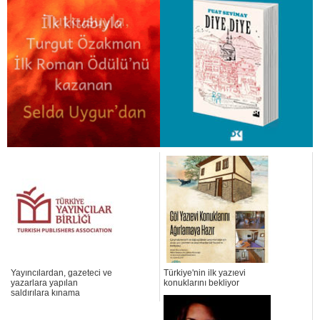
Yayıncılardan, gazeteci ve
Türkiye'nin ilk yazıevi
yazarlara yapılan
konuklarını bekliyor
saldırılara kınama