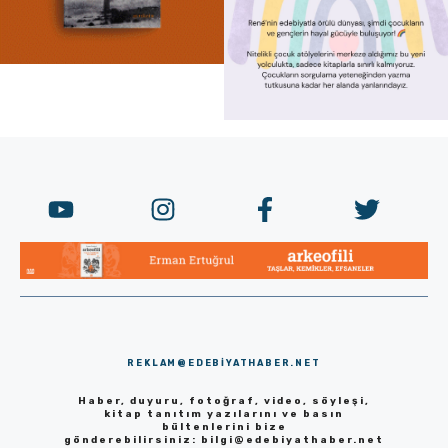
REKLAM@EDEBIYATHABER.NET
Haber, duyuru, fotoğraf, video, söyleşi,
kitap tanıtım yazılarını ve basın
bültenlerini bize
gönderebilirsiniz:
bilgi@edebiyathaber.net