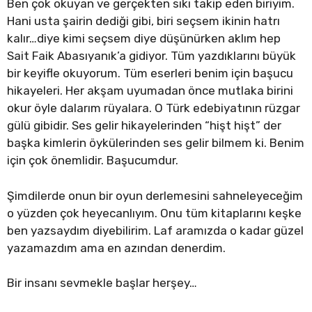
Ben çok okuyan ve gerçekten sıkı takip eden biriyim.
Hani usta şairin dediği gibi, biri seçsem ikinin hatrı
kalır…diye kimi seçsem diye düşünürken aklım hep
Sait Faik Abasıyanık’a gidiyor. Tüm yazdıklarını büyük
bir keyifle okuyorum. Tüm eserleri benim için başucu
hikayeleri. Her akşam uyumadan önce mutlaka birini
okur öyle dalarım rüyalara. O Türk edebiyatının rüzgar
gülü gibidir. Ses gelir hikayelerinden “hişt hişt” der
başka kimlerin öykülerinden ses gelir bilmem ki. Benim
için çok önemlidir. Başucumdur.
Şimdilerde onun bir oyun derlemesini sahneleyeceğim
o yüzden çok heyecanlıyım. Onu tüm kitaplarını keşke
ben yazsaydım diyebilirim. Laf aramızda o kadar güzel
yazamazdım ama en azından denerdim.
Bir insanı sevmekle başlar herşey…