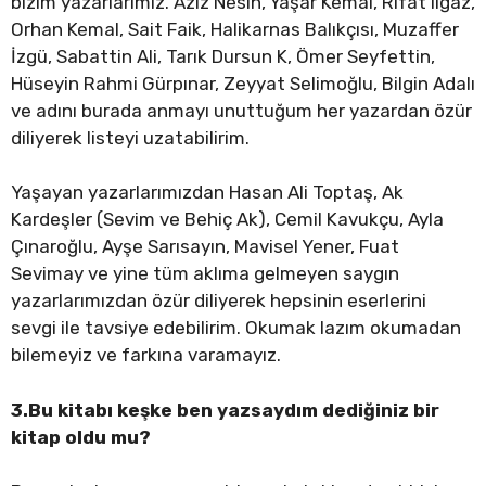
bizim yazarlarımız. Aziz Nesin, Yaşar Kemal, Rıfat Ilgaz,
Orhan Kemal, Sait Faik, Halikarnas Balıkçısı, Muzaffer
İzgü, Sabattin Ali, Tarık Dursun K, Ömer Seyfettin,
Hüseyin Rahmi Gürpınar, Zeyyat Selimoğlu, Bilgin Adalı
ve adını burada anmayı unuttuğum her yazardan özür
diliyerek listeyi uzatabilirim.
Yaşayan yazarlarımızdan Hasan Ali Toptaş, Ak
Kardeşler (Sevim ve Behiç Ak), Cemil Kavukçu, Ayla
Çınaroğlu, Ayşe Sarısayın, Mavisel Yener, Fuat
Sevimay ve yine tüm aklıma gelmeyen saygın
yazarlarımızdan özür diliyerek hepsinin eserlerini
sevgi ile tavsiye edebilirim. Okumak lazım okumadan
bilemeyiz ve farkına varamayız.
3.Bu kitabı keşke ben yazsaydım dediğiniz bir
kitap oldu mu?