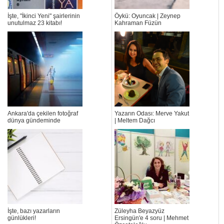
İşte, "İkinci Yeni" şairlerinin
Öykü: Oyuncak | Zeynep
unutulmaz 23 kitabı!
Kahraman Füzün
Ankara'da çekilen fotoğraf
Yazarın Odası: Merve Yakut
dünya gündeminde
| Meltem Dağcı
İşte, bazı yazarların
Züleyha Beyazyüz
günlükleri!
Ersingün'e 4 soru | Mehmet