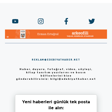
REKLAM@EDEBIYATHABER.NET
Haber, duyuru, fotoğraf, video, söyleşi,
kitap tanıtım yazılarını ve basın
bültenlerini bize
gönderebilirsiniz:
bilgi@edebiyathaber.net
Yeni haberleri günlük tek posta
ile alın: