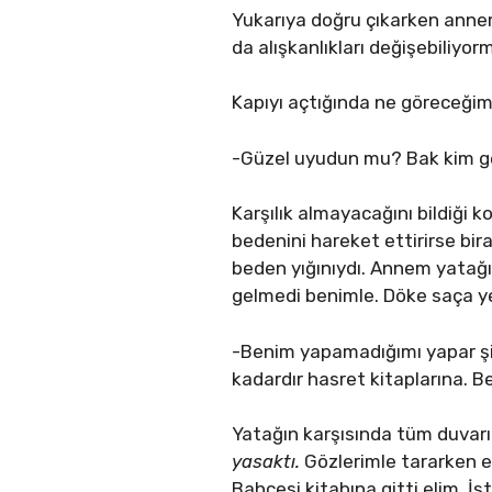
Yukarıya doğru çıkarken annem
da alışkanlıkları değişebiliyo
Kapıyı açtığında ne göreceği
-Güzel uyudun mu? Bak kim ge
Karşılık almayacağını bildiği 
bedenini hareket ettirirse bira
beden yığınıydı. Annem yatağı
gelmedi benimle. Döke saça yedi
-Benim yapamadığımı yapar şim
kadardır hasret kitaplarına. Be
Yatağın karşısında tüm duva
yasaktı.
Gözlerimle tararken el
Bahçesi kitabına gitti elim. 