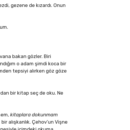
ezdi, gezene de kızardı. Onun
tum.
vana bakan gözler. Biri
 sandığım o adam şimdi koca bir
mden tepsiyi alırken göz göze
dan bir kitap seç de oku. Ne
rmem,
kitaplara dokunmam
bir alışkanlık. Çehov’un Vişne
hanesiyle içimdeki okuma