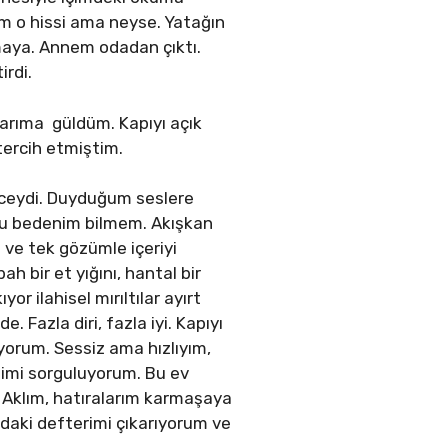
ım o hissi ama neyse. Yatağın
aya. Annem odadan çıktı.
irdi.
larıma güldüm. Kapıyı açık
ercih etmiştim.
ceydi. Duyduğum seslere
u bedenim bilmem. Akışkan
 ve tek gözümle içeriyi
 bir et yığını, hantal bir
r ilahisel mırıltılar ayırt
Fazla diri, fazla iyi. Kapıyı
yorum. Sessiz ama hızlıyım,
imi sorguluyorum. Bu ev
 Aklım, hatıralarım karmaşaya
ndaki defterimi çıkarıyorum ve