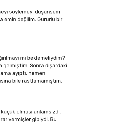
meyi söylemeyi düşünsem
a emin değilim. Gururlu bir
ğırılmayı mı beklemeliydim?
a gelmiştim. Sonra dışardaki
ü ama ayıptı, hemen
ısına bile rastlamamıştım.
 küçük olması anlamsızdı.
ar vermişler gibiydi. Bu