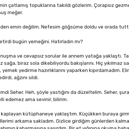
in çatlamış topuklarına takıldı gözlerim. Çorapsız gezm
rmuş meğer.
mden emin değilim. Nefesim göğsüme doldu ve orada tut
tirdi bugün yemeğini. Hatırladın mı?
konuşma ve cevapsız sorular ile annem yatağa yaklaştı. Ta
z sağa, biraz sola dikebiliyordu bakışlarını. Hiç yıkılmaz
, yemek yedirme hazırlıklarını yaparken kıpırdamadım. Eli
rdi, ağzını sildi.
di Seher. Heh, şöyle yastığını da düzeltelim. Seher, şura
lli edemez ama sevinir, bilirim.
rı kaplayan kütüphaneye yaklaştım. Küçükken buraya gi
lerimi arkama sakladım. Gizlice girdiğim günlerden kalma 
İştahımın kabarmasına şaşırdım. Bir et yığınına okuma ba