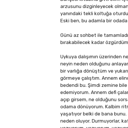
arzusunu dizginleyecek olmanı
yanındaki tekli koltuğa otu
Eski ben, bu adamla bir odada 
Günü az sohbet ile tamamladık
bırakabilecek kadar özgürdüm
Uykuya dalışımın üzerinden n
neyin neden olduğunu anlaya
bir varlığa dönüştüm ve yukarı
görmeye çalıştım. Annem elinde
bedendi bu. Şimdi zemine bile t
edemiyorum. Annem defi çalark
açıp girsem, ne olduğunu sors
odama dönüyorum. Kalbim ritm
yaşatıyor belki de bana bunu.
neden oluyor. Durmuyorlar, ka