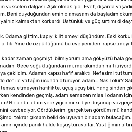
n yükselen dalgası. Aşık olmak gibi. Evet, dışarda yaşad
rdum. Beni duyduğundan emin olamasam da başladım okum
yalnız kalmaktan korkardı. Üstünlük ve güç sırtımı dikleşt
. Odama gittim, kapıyı kilitlemeyi düşündüm. Eski korku
 artık. Yine de özgürlüğümü bu eve yeniden hapsetmeyi t
e kadar zaman geçmişti bilmiyorum ama gökyüzü hala ge
madım. Gece soğukluğundan mı, merakımdan mı titriyord
ya çekildim. Adamın kapısı hafif aralıktı. Nefesimi tuttum
 def ile yatağın ucunda oturuyor, adam… Nasıl olur? Sabah
emas etmeyen hafiflikte, uçuş uçuş biri. Hangisinden çıkıyo
en kendinden geçmiş, adam semazen misali odanın içinde. 
am! Bir anda adam yere yığılır mı ki diye düşünüp vazgeçi
ini kaybediyor. Gördüklerimi gerçekten gördüm mü kend
 Şimdi tekrar çıksam belki de uyuyan bir adam bulacağım.
famın içinde panik halde koşuşturuyorlar. Yastığımın altı