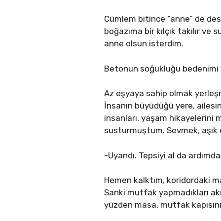
Cümlem bitince “anne” de de
boğazıma bir kılçık takılır ve 
anne olsun isterdim.
Betonun soğukluğu bedenimi 
Az eşyaya sahip olmak yerleşm
İnsanın büyüdüğü yere, ailesi
insanları, yaşam hikayelerin
susturmuştum. Sevmek, aşık ol
-Uyandı. Tepsiyi al da ardımda
Hemen kalktım, koridordaki m
Sanki mutfak yapmadıkları akı
yüzden masa, mutfak kapısını