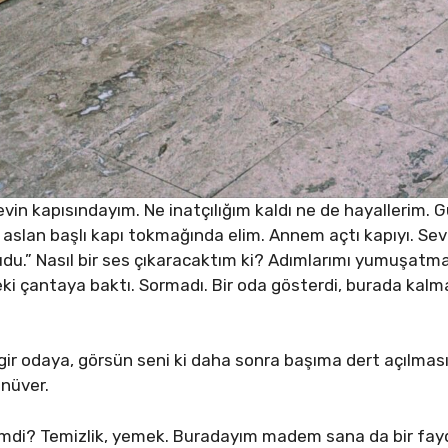
in kapısındayım. Ne inatçılığım kaldı ne de hayallerim. 
m aslan başlı kapı tokmağında elim. Annem açtı kapıyı. Se
yudu.” Nasıl bir ses çıkaracaktım ki? Adımlarımı yumuşatm
i çantaya baktı. Sormadı. Bir oda gösterdi, burada kalma
ir odaya, görsün seni ki daha sonra başıma dert açılması
ünüver.
imdi? Temizlik, yemek. Buradayım madem sana da bir fay