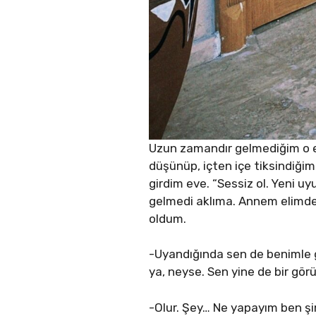
Uzun zamandır gelmediğim o ev
düşünüp, içten içe tiksindiği
girdim eve. “Sessiz ol. Yeni u
gelmedi aklıma. Annem elimdek
oldum.
-Uyandığında sen de benimle g
ya, neyse. Sen yine de bir gör
-Olur. Şey… Ne yapayım ben ş