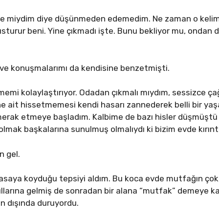
se miydim diye düşünmeden edemedim. Ne zaman o keli
susturur beni. Yine çıkmadı işte. Bunu bekliyor mu, ondan d
ve konuşmalarımı da kendisine benzetmişti.
emi kolaylaştırıyor. Odadan çıkmalı mıydım, sessizce ça
ne ait hissetmemesi kendi hasarı zannederek belli bir yaş
i merak etmeye başladım. Kalbime de bazı hisler düşmüşt
mak başkalarına sunulmuş olmalıydı ki bizim evde kırınt
n gel.
asaya koyduğu tepsiyi aldım. Bu koca evde mutfağın çok
llarına gelmiş de sonradan bir alana “mutfak” demeye kar
n dışında duruyordu.