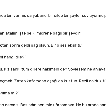
da biri varmış da yabancı bir dilde bir şeyler söylüyormu
nlatalım işte belki migrene bağlı bir şeydir.”
tan sonra geldi sağ olsun. Bir o ses eksikti.”
ani hangi dile?”
u. Kız sanki tüm dillere hâkimsin de? Söylesem ne anlay
eçmek. Zaten kafamdan aşağı da kustun. Rezil dolduk t
anıma mı?”
an geçmiş. Başladın benimle uğraşmaya. He bu arada sa