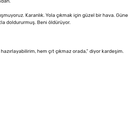
mdan.
muyoruz. Karanlık. Yola çıkmak için güzel bir hava. Güneş,
tla doldururmuş. Beni öldürüyor.
azırlayabilirim, hem çıt çıkmaz orada,” diyor kardeşim.