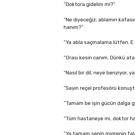
“Doktora gidelim mi?”
“Ne diyeceğiz; ablamın kafasın
hanım?”
“Ya abla saçmalama lütfen. E a
“Orası kesin canım. Dünkü atak
“Nasıl bir dil, neye benziyor, y
“Sayın reçel profesörü konuşt
“Tamam be işin gücün dalga g
“Tüm hastaneye mi, doktor h
“Ya tamam senin migrenin fal