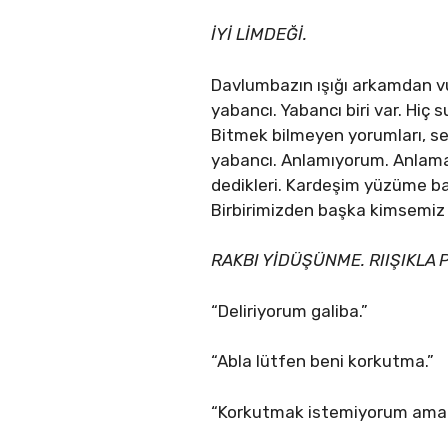
İYİ LİMDEĞİ.
Davlumbazın ışığı arkamdan vur
yabancı. Yabancı biri var. Hiç
Bitmek bilmeyen yorumları, ser
yabancı. Anlamıyorum. Anlamay
dedikleri. Kardeşim yüzüme ba
Birbirimizden başka kimsemiz
RAKBI YİDÜŞÜNME. RIIŞIKLA P
“Deliriyorum galiba.”
“Abla lütfen beni korkutma.”
“Korkutmak istemiyorum ama k