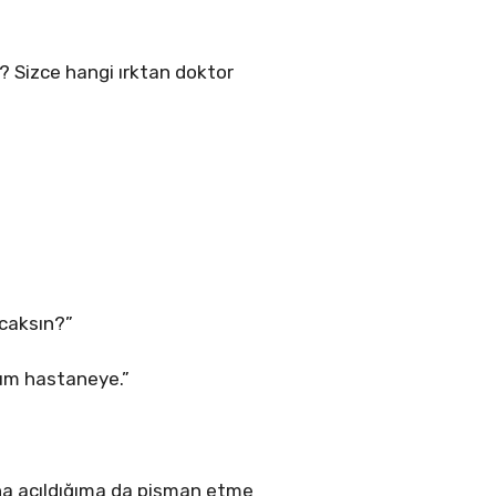
ş? Sizce hangi ırktan doktor
acaksın?”
üm hastaneye.”
na açıldığıma da pişman etme