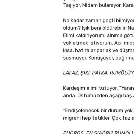
Taşıyor. Midem bulanıyor. Karan
Ne kadar zaman geçti bilmiyo
oldum? Işık beni öldürebilir. 
Elimi kaldırıyorum, alnıma gö
yok etmek istiyorum. Acı, mide
kısa, hatıralar parlak ve düş
susmuyor. Konuşuyor, bağırmada
LAFAZ. ŞIKI. PATKA. RUMÖLÜ
Kardeşim elimi tutuyor. “Yanı
anda. Üstümüzden aşağı baş ağr
“Endişelenecek bir durum yok. 
migreni hep tetikler. Çok fazla
PUOROS. EN SIAĞRI? RUMÖL