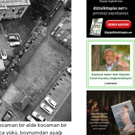
 Kocaman bir elde kocaman bir
koca yükü, boynumdan aşağı