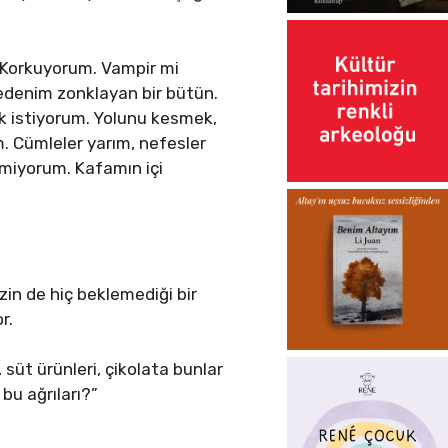
 Korkuyorum. Vampir mi
 bedenim zonklayan bir bütün.
k istiyorum. Yolunu kesmek,
m. Cümleler yarım, nefesler
lmiyorum. Kafamın içi
in de hiç beklemediği bir
r.
 süt ürünleri, çikolata bunlar
bu ağrıları?”