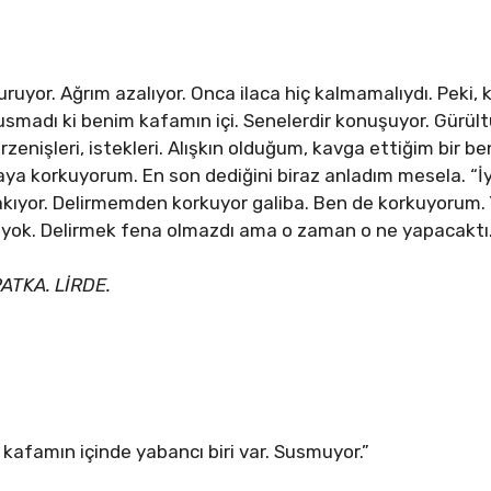
uyor. Ağrım azalıyor. Onca ilaca hiç kalmamalıydı. Peki, 
 susmadı ki benim kafamın içi. Senelerdir konuşuyor. Gürül
zenişleri, istekleri. Alışkın olduğum, kavga ettiğim bir be
a korkuyorum. En son dediğini biraz anladım mesela. “İy
kıyor. Delirmemden korkuyor galiba. Ben de korkuyorum. 
 yok. Delirmek fena olmazdı ama o zaman o ne yapacaktı
ATKA. LİRDE.
afamın içinde yabancı biri var. Susmuyor.”