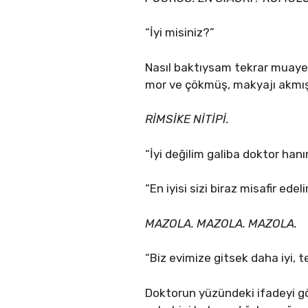
“İyi misiniz?”
Nasıl baktıysam tekrar muayen
mor ve çökmüş, makyajı akmış,
RİMSİKE NİTİPİ.
“İyi değilim galiba doktor han
“En iyisi sizi biraz misafir edeli
MAZOLA. MAZOLA. MAZOLA.
“Biz evimize gitsek daha iyi, t
Doktorun yüzündeki ifadeyi gö