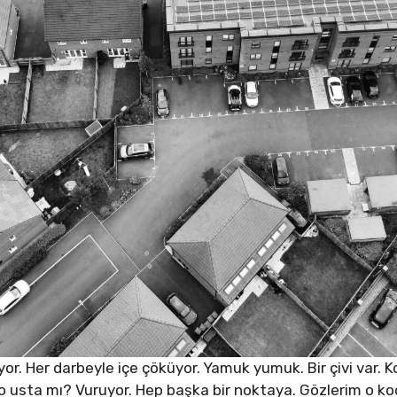
yor. Her darbeyle içe çöküyor. Yamuk yumuk. Bir çivi var.
to usta mı? Vuruyor. Hep başka bir noktaya. Gözlerim o 