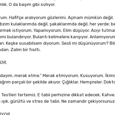
lık. O da başım gibi sızlıyor.
rum. Hafifçe aralıyorum gözlerimi. Açmam mümkün değil.
Nabzım kulaklarımda değil, şakaklarımda değil, her yerde;
türmek istiyorum. Yapamıyorum. Elim düşüyor. Acıyı tutma
mi bulandırıyor. Bulantı kelimelere karışıyor. Anlamıyoru
man. Keşke susabilsem diyorum. Sesli mi düşünüyorum? Bi
n. Zalim bir fısıltı.
YOR.
ndayım, merak etme.” Merak etmiyorum. Kusuyorum. İkimiz
ım parçalı bir şekilde akıyor. Çığlıklar. Hemşireler. Dokto
Testleri tertemiz. E tabii perhizine dikkat edecek. Kahve,
 ışık, gürültü ve stres de tabii. Ne zamandır çekiyorsunuz 
ÜYOR.