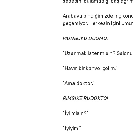
sebebini bulamadığı baş ağrı
Arabaya bindiğimizde hiç konuş
geçemiyor. Herkesin içini umu
MUNBOKU DUUMU.
“Uzanmak ister misin? Salonu h
“Hayır, bir kahve içelim.”
“Ama doktor,”
RİMSİKE RUDOKTO!
“İyi misin?”
“İyiyim.”