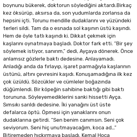
boynunu bükerek, doktorun söylediğini aktardı.Birkaç
kez öksürüp, aksırsa da, son yudumlarda zorlansa da
hepsini içti. Torunu mendille dudaklarını ve yüzündeki
terleri sildi. Tam da o esnada sol kaşının üstü kaşındı.
Hem de öyle tatlı kaşındı ki. Dikkat çekmek için
kaşlarını oynatmaya başladı. Doktor fark etti. “Bir şey
söylemek istiyor, sanırım,” dedi, Ayçaya dönerek. Önce
anlamsız gözlerle baktı dedesine. Anlayamadı.
Anladığı anda da fırlayıp, işaret parmağıyla kaşlarının
üstünü, altını çevresini kaşıdı. Konuşamadığına ilk kez
çok üzüldü. Sözcükler ve cümleler boğazında
düğümlendi. Bir köpeğin sahibine baktığı gibi baktı
torununa. Söyleyemediklerini sanki hissetti Ayça.
Sımsıkı sarıldı dedesine. İki yanağını üst üste
defalarca öptü. Öpmesi için yanaklarını onun
dudaklarına getirdi. “Sen benim canımsın. Seni çok
seviyorum. Seni hiç unutmayacağım, koca ad…”
Bitiremeden hıçkırmaya başladı. Kemal Hoca