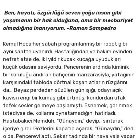
Ben, hayatı, özgürlüğü seven çoğu insan gibi
yaşamanın bir hak olduğuna, ama bir mecburiyet
olmadığına inanıyorum. -Ramon Sampedro
Kemal Hoca her sabah programlanmış bir robot gibi
aynı saatte uyanırdı. Hastalığından ve bakım evinden
nefret etse de, iki yıldır kucak kucağa uyudukları
küçük odasını seviyordu. Pencerenin ardında kiminik
bir koruluğu andıran bahçenin manzarasıyla, yatağının
karşısındaki tabloda dörtnal koşan atların rüzgârını
da… Beyaz perdeden süzülen gün ışığı, odayı açık
kayısı rengi bir kumaş gibi örtmüş; koridordan ufak
tefek sesler gelmeye başlamıştı. Esnemek, gerinmek
istediyse de, kollarını oynatamadığını hatırladı.
Hastabakıcı Memduh, “Günaydın,” deyip, sırıtarak
içeriye girdi. Gözlerini kapatıp açarak, “Günaydın,” dedi
o da. Pencereyi açtı. Şeker tadında bir hava vals yapar