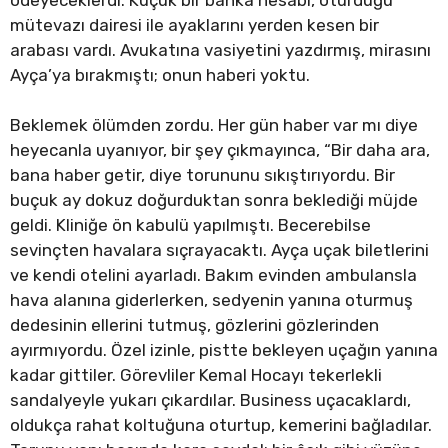
mütevazı dairesi ile ayaklarını yerden kesen bir
arabası vardı. Avukatına vasiyetini yazdırmış, mirasını
Ayça’ya bırakmıştı; onun haberi yoktu.
Beklemek ölümden zordu. Her gün haber var mı diye
heyecanla uyanıyor, bir şey çıkmayınca, “Bir daha ara,
bana haber getir, diye torununu sıkıştırıyordu. Bir
buçuk ay dokuz doğurduktan sonra beklediği müjde
geldi. Kliniğe ön kabulü yapılmıştı. Becerebilse
sevinçten havalara sıçrayacaktı. Ayça uçak biletlerini
ve kendi otelini ayarladı. Bakım evinden ambulansla
hava alanına giderlerken, sedyenin yanına oturmuş
dedesinin ellerini tutmuş, gözlerini gözlerinden
ayırmıyordu. Özel izinle, pistte bekleyen uçağın yanına
kadar gittiler. Görevliler Kemal Hocayı tekerlekli
sandalyeyle yukarı çıkardılar. Business uçacaklardı,
oldukça rahat koltuğuna oturtup, kemerini bağladılar.