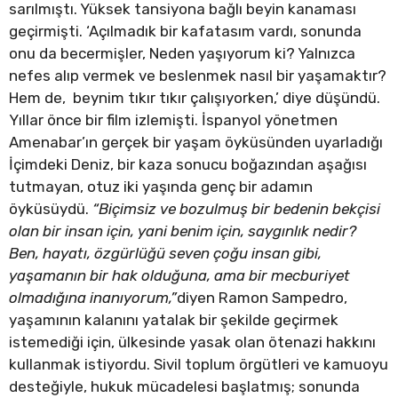
sarılmıştı. Yüksek tansiyona bağlı beyin kanaması
geçirmişti. ‘Açılmadık bir kafatasım vardı, sonunda
onu da becermişler, Neden yaşıyorum ki? Yalnızca
nefes alıp vermek ve beslenmek nasıl bir yaşamaktır?
Hem de, beynim tıkır tıkır çalışıyorken,’ diye düşündü.
Yıllar önce bir film izlemişti. İspanyol yönetmen
Amenabar’ın gerçek bir yaşam öyküsünden uyarladığı
İçimdeki Deniz, bir kaza sonucu boğazından aşağısı
tutmayan, otuz iki yaşında genç bir adamın
öyküsüydü.
“Biçimsiz ve bozulmuş bir bedenin bekçisi
olan bir insan için, yani benim için, saygınlık nedir?
Ben, hayatı, özgürlüğü seven çoğu insan gibi,
yaşamanın bir hak olduğuna, ama bir mecburiyet
olmadığına inanıyorum,”
diyen Ramon Sampedro,
yaşamının kalanını yatalak bir şekilde geçirmek
istemediği için, ülkesinde yasak olan ötenazi hakkını
kullanmak istiyordu. Sivil toplum örgütleri ve kamuoyu
desteğiyle, hukuk mücadelesi başlatmış; sonunda