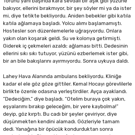
Torunu yanı başında kara sevdalı bir âşık gibi yüzüne
bakıyor, ellerini bırakmıyor, bir şey söyler mi ya da ister
mi, diye tetikte bekliyordu. Aniden bebekler gibi katıla
katıla ağlamaya başladı. Yolcu alımı başlamamıştı.
Hostesler son düzenlemelerle uğraşıyordu. Onlara
yakın olan koşarak geldi. Su ve kolonya getirmişti.
Giderek iç çekmeleri azaldı; ağlaması bitti. Dedesinin
ellerini sıkı sıkı tutuyor, yüzünü ezberlemek ister gibi,
bir an bile bakışlarını ayırmıyordu. Sonra uykuya daldı.
Lahey Hava Alanında ambulans bekliyordu. Kliniğe
kadar el ele göz göze gittiler. Kemal Hocayı görevlilerle
birlikte özenle odasına yerleştirdiler. Ayça ayaklandı.
“Dedeciğim,” diye başladı. “Otelim buraya çok yakın,
eşyalarımı bırakıp geleceğim, bir yere kaybolma!”
deyip, göz kırptı. Bu cadı bir şeyler çeviriyor, diye
düşünmekten kendini alamadı. Gözleriyle tamam
dedi. Yanağına bir öpücük kondurduktan sonra