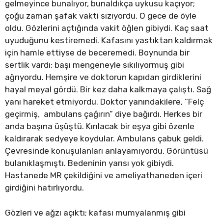
gelmeyince bunalıyor, bunaldıkça uykusu kaçıyor;
çoğu zaman şafak vakti sızıyordu. O gece de öyle
oldu. Gözlerini açtığında vakit öğlen gibiydi. Kaç saat
uyuduğunu kestiremedi. Kafasını yastıktan kaldırmak
için hamle ettiyse de beceremedi. Boynunda bir
sertlik vardı; başı mengeneyle sıkılıyormuş gibi
ağrıyordu. Hemşire ve doktorun kapıdan girdiklerini
hayal meyal gördü. Bir kez daha kalkmaya çalıştı. Sağ
yanı hareket etmiyordu. Doktor yanındakilere, “Felç
geçirmiş, ambulans çağırın” diye bağırdı. Herkes bir
anda başına üşüştü. Kırılacak bir eşya gibi özenle
kaldırarak sedyeye koydular. Ambulans çabuk geldi.
Çevresinde konuşulanları anlayamıyordu. Görüntüsü
bulanıklaşmıştı. Bedeninin yarısı yok gibiydi.
Hastanede MR çekildiğini ve ameliyathaneden içeri
girdiğini hatırlıyordu.
Gözleri ve ağzı açıktı; kafası mumyalanmış gibi