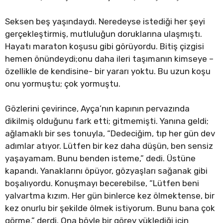
Seksen beş yaşındaydı. Neredeyse istediği her şeyi
gerçekleştirmiş, mutluluğun doruklarına ulaşmıştı.
Hayatı maraton koşusu gibi görüyordu. Bitiş çizgisi
hemen önündeydi;onu daha ileri taşımanın kimseye –
özellikle de kendisine- bir yararı yoktu. Bu uzun koşu
onu yormuştu; çok yormuştu.
Gözlerini çevirince, Ayça’nın kapının pervazında
dikilmiş olduğunu fark etti; gitmemişti. Yanına geldi;
ağlamaklı bir ses tonuyla, “Dedeciğim, tıp her gün dev
adımlar atıyor. Lütfen bir kez daha düşün, ben sensiz
yaşayamam. Bunu benden isteme,” dedi. Üstüne
kapandı. Yanaklarını öpüyor, gözyaşları sağanak gibi
boşalıyordu. Konuşmayı becerebilse, “Lütfen beni
yalvartma kızım. Her gün binlerce kez ölmektense, bir
kez onurlu bir şekilde ölmek istiyorum. Bunu bana çok
görme,” derdi. Ona böyle bir görev yüklediği için