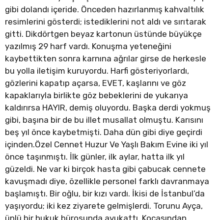
gibi dolandı içeride. Önceden hazırlanmış kahvaltılık
resimlerini gösterdi; istediklerini not aldı ve sırıtarak
gitti. Dikdörtgen beyaz kartonun üstünde büyükçe
yazılmış 29 harf vardı. Konuşma yeteneğini
kaybettikten sonra karnına ağrılar girse de herkesle
bu yolla iletişim kuruyordu. Harfi gösteriyorlardı,
gözlerini kapatıp açarsa, EVET, kaşlarını ve göz
kapaklarıyla birlikte göz bebeklerini de yukarıya
kaldırırsa HAYIR, demiş oluyordu. Başka derdi yokmuş
gibi, başına bir de bu illet musallat olmuştu. Karısını
beş yıl önce kaybetmişti. Daha dün gibi diye geçirdi
içinden.Özel Cennet Huzur Ve Yaşlı Bakım Evine iki yıl
önce taşınmıştı. İlk günler, ilk aylar, hatta ilk yıl
güzeldi. Ne var ki birçok hasta gibi çabucak cennete
kavuşmadı diye, özellikle personel farklı davranmaya
başlamıştı. Bir oğlu, bir kızı vardı. İkisi de İstanbul’da
yaşıyordu; iki kez ziyarete gelmişlerdi. Torunu Ayça,
ünlü bir hukuk bürosunda avukattı. Kocasından