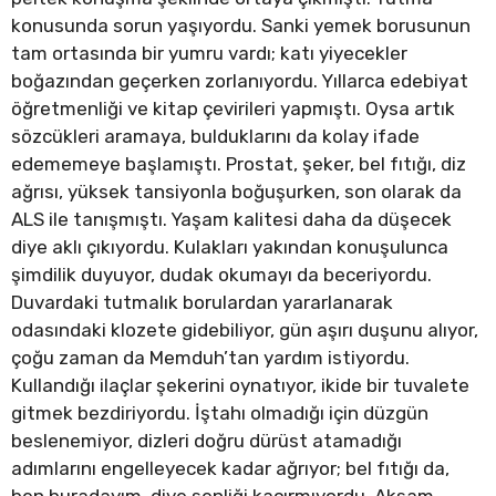
konusunda sorun yaşıyordu. Sanki yemek borusunun
tam ortasında bir yumru vardı; katı yiyecekler
boğazından geçerken zorlanıyordu. Yıllarca edebiyat
öğretmenliği ve kitap çevirileri yapmıştı. Oysa artık
sözcükleri aramaya, bulduklarını da kolay ifade
edememeye başlamıştı. Prostat, şeker, bel fıtığı, diz
ağrısı, yüksek tansiyonla boğuşurken, son olarak da
ALS ile tanışmıştı. Yaşam kalitesi daha da düşecek
diye aklı çıkıyordu. Kulakları yakından konuşulunca
şimdilik duyuyor, dudak okumayı da beceriyordu.
Duvardaki tutmalık borulardan yararlanarak
odasındaki klozete gidebiliyor, gün aşırı duşunu alıyor,
çoğu zaman da Memduh’tan yardım istiyordu.
Kullandığı ilaçlar şekerini oynatıyor, ikide bir tuvalete
gitmek bezdiriyordu. İştahı olmadığı için düzgün
beslenemiyor, dizleri doğru dürüst atamadığı
adımlarını engelleyecek kadar ağrıyor; bel fıtığı da,