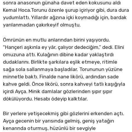
sonra anasonun günaha davet eden kokusunu aldı
Kemal Hoca.Torunu özenle şurup içiriyor gibi, dura dura
yudumlattı. Yıllardır ağzına içki koymadığı için, bardak
yarılanmadan çakırkeyif olmuştu.
Ömrünün en mutlu anlarından birini yaşıyordu.
“Hançeri aşkınla ey yâr, çalıyor dedeciğim,” dedi. Elini
omuzuna attı. Kulağının dibine kadar yaklaştırdı
dudaklarını. Birlikte şarkılara eşlik etmeye, ritimle
sağa sola sallanmaya başladılar. Torununun yüzüne
minnetle baktı. Finalde nane likörü, ardından sade
kahve geldi. Önce likörü, sonra kahveyi tatlı kaşığıyla
içirdi Ayça. Minik damlalar gözlerinden şıpır şıpır
dökülüyordu. Hesabı ödeyip kalktılar.
Bir yerlere yetişecekmiş gibi gözlerini erkenden açtı.
Ayça gecenin bir yarısında gelmiş, geniş yatağın
kenarında oturmuş, hüzünlü bir sevgiyle