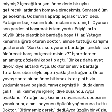
miymiş? İçeceği karışım, önce derin bir uyku
getirecek, ardından komaya girecekmiş. Sonrası ölüm
gelecekmiş. Gözlerini kapatıp açarak “Evet” dedi.
Yatağının baş kısmını kaldırmalarını istemişti. Oyunun
son perdesini kaçırmak istemiyordu. Eriyiği orta
büyüklükte plastik bir bardağa boşalttılar. Yatağın
kenarına iğreti oturan doktor, elinde tuttuğu karışımı
göstererek, “Son kez soruyorum; bardağın içindeki sizi
öldürecek karışımı içecek misiniz?” İşaretlerden
anlamıştı; gözlerini kapatıp açtı. “Bir kez daha evet
diyor,” diye aktardı Ayça. Doktor bir eliyle bardağı
tutarken, öbür eliyle pipeti yaklaştırdı ağzına. Önce
yavaş sonra bir an önce bitirmek ister gibi hızla
yudumlamaya başladı. Yarıyı geçmişti ki, dudaklarını
çekti. Tek kelimeyle iğrenç, diye düşündü. Ayça
ayaklandı. Yatağın baş kısmına dayanarak, dedesinin
yanaklarını, alnını, boynunu öpücük yağmuruna tuttu.
Doktor, “Bitirmemiz gerek,” dedi.Ayça üzgün bir yüzle,