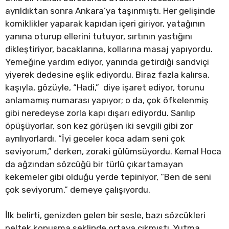
ayrıldıktan sonra Ankara’ya taşınmıştı. Her gelişinde
komiklikler yaparak kapıdan içeri giriyor, yatağının
yanına oturup ellerini tutuyor, sırtının yastığını
dikleştiriyor, bacaklarına, kollarına masaj yapıyordu.
Yemeğine yardım ediyor, yanında getirdiği sandviçi
yiyerek dedesine eşlik ediyordu. Biraz fazla kalırsa,
kaşıyla, gözüyle, “Hadi,” diye işaret ediyor, torunu
anlamamış numarası yapıyor; o da, çok öfkelenmiş
gibi neredeyse zorla kapı dışarı ediyordu. Sarılıp
öpüşüyorlar, son kez görüşen iki sevgili gibi zor
ayrılıyorlardı. “İyi geceler koca adam seni çok
seviyorum,” derken, zoraki gülümsüyordu. Kemal Hoca
da ağzından sözcüğü bir türlü çıkartamayan
kekemeler gibi olduğu yerde tepiniyor, “Ben de seni
çok seviyorum,” demeye çalışıyordu.
İlk belirti, genizden gelen bir sesle, bazı sözcükleri
peltek konuşma şeklinde ortaya çıkmıştı. Yutma