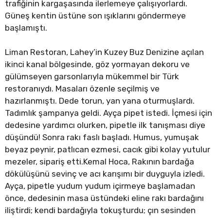
trafiğinin kargaşasında ilerlemeye çalışıyorlardı.
Güneş kentin üstüne son ışıklarını göndermeye
başlamıştı.
Liman Restoran, Lahey’in Kuzey Buz Denizine açılan
ikinci kanal bölgesinde, göz yormayan dekoru ve
gülümseyen garsonlarıyla mükemmel bir Türk
restoranıydı. Masaları özenle seçilmiş ve
hazırlanmıştı. Dede torun, yan yana oturmuşlardı.
Tadımlık şampanya geldi. Ayça pipet istedi. İçmesi için
dedesine yardımcı olurken, pipetle ilk tanışması diye
düşündü! Sonra rakı faslı başladı. Humus, yumuşak
beyaz peynir, patlıcan ezmesi, cacık gibi kolay yutulur
mezeler, sipariş etti.Kemal Hoca, Rakının bardağa
dökülüşünü sevinç ve acı karışımı bir duyguyla izledi.
Ayça, pipetle yudum yudum içirmeye başlamadan
önce, dedesinin masa üstündeki eline rakı bardağını
iliştirdi; kendi bardağıyla tokuşturdu; çın sesinden