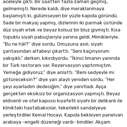
aceleyle çıktı. Bir saatten fazla zaman geçmiş,
gelmemişti. Nerede kaldı, diye meraklanmaya
başlamıştı ki, gülümseyen bir yüzle kapıda göründü.
Sade bir makyaj yapmış, dizlerinin iki parmak üstünde
düz siyah etek ve beyaz kolsuz bir bluz giymişti. Kısa
topuklu siyah pabuçlarıyla yanına geldi. Mimikleriyle,
“Bu ne hâl?” diye sordu. Omuzuna asılı, siyah
çantasından alfabeyi çıkarttı. “Seni kaçırıyorum
yakışıklı,” derken, kıkırdıyordu. “İkinci limanın yanında
bir Türk restoranı var. Rezervasyon yaptırmıştım.
Yemeğe gidiyoruz,” diye anlattı. “Beni sedyeyle mi
götüreceksin?” diye yarı alaylı yeniden sordu. “Her
şeyi ayarladım dedeciğim,” diye yanıtladı. Ayça
gerçekten eksiksiz bir organizasyon yapmıştı. Beyaz
eldivenli ve otel kapıcısı kıyafetli siyahi bir delikanlı ile
klinikteki hastabakıcılar, tekerlekli sandalyeye
yerleştirdiler Kemal Hocayı. Kapıda bekleyen panelvan
arabaya -engelli düzeneği vardı- bindiler. Akşam