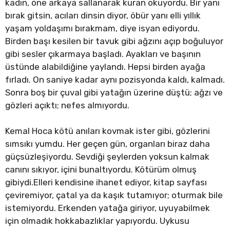
kadın, öne arkaya sallanarak kuran okuyordu. Bir yanı
bırak gitsin, acıları dinsin diyor, öbür yanı elli yıllık
yaşam yoldaşımı bırakmam, diye isyan ediyordu.
Birden başı kesilen bir tavuk gibi ağzını açıp boğuluyor
gibi sesler çıkarmaya başladı. Ayakları ve başının
üstünde alabildiğine yaylandı. Hepsi birden ayağa
fırladı. On saniye kadar aynı pozisyonda kaldı, kalmadı.
Sonra boş bir çuval gibi yatağın üzerine düştü; ağzı ve
gözleri açıktı; nefes almıyordu.
Kemal Hoca kötü anıları kovmak ister gibi, gözlerini
sımsıkı yumdu. Her geçen gün, organları biraz daha
güçsüzleşiyordu. Sevdiği şeylerden yoksun kalmak
canını sıkıyor, içini bunaltıyordu. Kötürüm olmuş
gibiydi.Elleri kendisine ihanet ediyor, kitap sayfası
çeviremiyor, çatal ya da kaşık tutamıyor; oturmak bile
istemiyordu. Erkenden yatağa giriyor, uyuyabilmek
için olmadık hokkabazlıklar yapıyordu. Uykusu