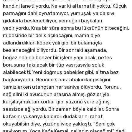
kendini lanetliyordu. Ne var ki alternatifi yoktu. Küçük
parmağını dahi oynatamıyor, yumuşak ya da sıvı
gıdalarla beslenebiliyor, yemeğini başkaları
yediriyordu. Kısa bir süre sonra bu lüksünün biteceğini,
midesinde bir delik açılacağını, mama diye
adlandırdıkları köpek yalı gibi bir bulamaçla
besleneceğini biliyordu. Bir sonraki aşamada,
boğazında da benzer bir işlem yapılacak, nefes
borusuna takılacak bir tüp vasıtasıyla soluk
alabilecekti. Yeni doğmuş bebekler gibi, altına bez
bağlanıyordu. Gencecik hastabakıcılar pisliğini
temizlerken utançtan her saniye ölüyordu. Torunu,
sağ elini iki avucunun arasına almış, gözleriyle
karşılaşmaktan korkar gibi yüzünü yere eğmiş,
sessizce ağlıyordu. Bir zaman böyle kaldılar. Sonra
kafasını yukarıya kaldırdı; dudaklarını rahat
okuyabilsin diye, yüzüne iyice yaklaştı. “Seni çok
seviyorum, Koca Kafa Kemal, celladın olacağım!” dedi.