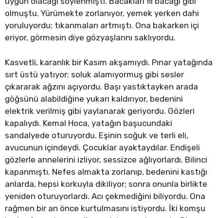
uygun olacağı söylenmişti. Bacakları fil bacağı gibi
olmuştu. Yürümekte zorlanıyor, yemek yerken dahi
yoruluyordu; tıkanmaları artmıştı. Ona bakarken içi
eriyor, görmesin diye gözyaşlarını saklıyordu.
Kasvetli, karanlık bir Kasım akşamıydı. Pınar yatağında
sırt üstü yatıyor; soluk alamıyormuş gibi sesler
çıkararak ağzını açıyordu. Başı yastıktayken arada
göğsünü alabildiğine yukarı kaldırıyor, bedenini
elektrik verilmiş gibi yaylanarak geriyordu. Gözleri
kapalıydı. Kemal Hoca, yatağın başucundaki
sandalyede oturuyordu. Eşinin soğuk ve terli eli,
avucunun içindeydi. Çocuklar ayaktaydılar. Endişeli
gözlerle annelerini izliyor, sessizce ağlıyorlardı. Bilinci
kapanmıştı. Nefes almakta zorlanıp, bedenini kastığı
anlarda, hepsi korkuyla dikiliyor; sonra onunla birlikte
yeniden oturuyorlardı. Acı çekmediğini biliyordu. Ona
rağmen bir an önce kurtulmasını istiyordu. İki komşu