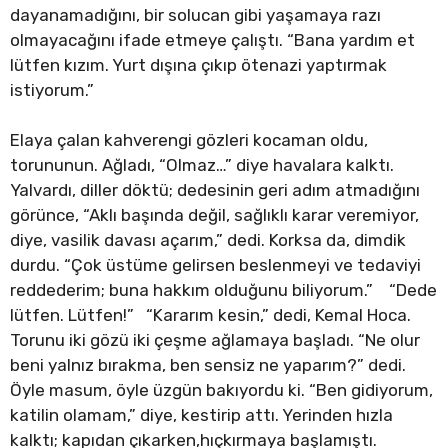
dayanamadığını, bir solucan gibi yaşamaya razı
olmayacağını ifade etmeye çalıştı. “Bana yardım et
lütfen kızım. Yurt dışına çıkıp ötenazi yaptırmak
istiyorum.”
Elaya çalan kahverengi gözleri kocaman oldu,
torununun. Ağladı, “Olmaz…” diye havalara kalktı.
Yalvardı, diller döktü; dedesinin geri adım atmadığını
görünce, “Aklı başında değil, sağlıklı karar veremiyor,
diye, vasilik davası açarım,” dedi. Korksa da, dimdik
durdu. “Çok üstüme gelirsen beslenmeyi ve tedaviyi
reddederim; buna hakkım olduğunu biliyorum.” “Dede
lütfen. Lütfen!” “Kararım kesin,” dedi, Kemal Hoca.
Torunu iki gözü iki çeşme ağlamaya başladı. “Ne olur
beni yalnız bırakma, ben sensiz ne yaparım?” dedi.
Öyle masum, öyle üzgün bakıyordu ki. “Ben gidiyorum,
katilin olamam,” diye, kestirip attı. Yerinden hızla
kalktı; kapıdan çıkarken,hıçkırmaya başlamıştı.