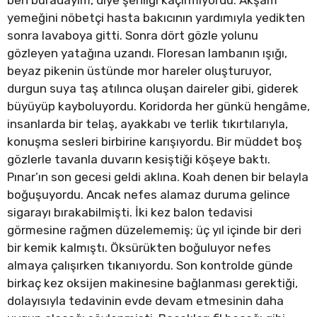
ben buradayım, diye şenliği kaçırmıyordu. Akşam
yemeğini nöbetçi hasta bakıcının yardımıyla yedikten
sonra lavaboya gitti. Sonra dört gözle yolunu
gözleyen yatağına uzandı. Floresan lambanın ışığı,
beyaz pikenin üstünde mor hareler oluşturuyor,
durgun suya taş atılınca oluşan daireler gibi, giderek
büyüyüp kayboluyordu. Koridorda her günkü hengâme,
insanlarda bir telaş, ayakkabı ve terlik tıkırtılarıyla,
konuşma sesleri birbirine karışıyordu. Bir müddet boş
gözlerle tavanla duvarın kesiştiği köşeye baktı.
Pınar’ın son gecesi geldi aklına. Koah denen bir belayla
boğuşuyordu. Ancak nefes alamaz duruma gelince
sigarayı bırakabilmişti. İki kez balon tedavisi
görmesine rağmen düzelememiş; üç yıl içinde bir deri
bir kemik kalmıştı. Öksürükten boğuluyor nefes
almaya çalışırken tıkanıyordu. Son kontrolde günde
birkaç kez oksijen makinesine bağlanması gerektiği,
dolayısıyla tedavinin evde devam etmesinin daha