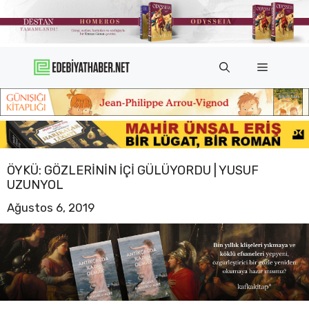
İçeriğe
atla
Menü
ÖYKÜ: GÖZLERININ IÇI GÜLÜYORDU | YUSUF
UZUNYOL
Ağustos 6, 2019