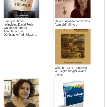
Edebiyat Haber 5
Gaye Dinçel’den Ankara'da
takipçisine David Foster
"yazı çizi" atölyesi
Wallace'ın “İğrenç
Adamlarla Kısa
Görüşmeler” adlı kitabın...
Wêje û Rexne - Edebiyat
ve Eleştiri dergisi yayına
başladı