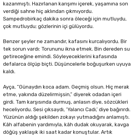
kazanmıştı. Hazırlanan karışımı içerek, yaşamına son
verdiği sahne hiç aklından çıkmıyordu.
Sampedrobirkaç dakika sonra öleceği için mutluydu,
çok mutluydu; gözlerinin içi gülüyordu.
Benzer şeyler ne zamandır, kafasını kurcalıyordu. Bir
tek sorun vardı: Torununu ikna etmek. Bin dereden su
getireceğine emindi. Söyleyeceklerini kafasında
defalarca ölçüp biçti. Düşüncelerle boğuşurken uyuya
kaldı.
Ayça, “Günaydın koca adam. Geçmiş olsun. Hiç merak
etme, yakında düzelirmişsin,” diyerek odadan içeri
girdi. Tam karşısında durmuş, anlasın diye, sözcükleri
heceliyordu. Sesi çıksaydı, ‘Yalancı Cadı,’ diye bağırırdı.
Yüzünün aldığı şekilden zokayı yutmadığını anlamıştı.
Kâh alfabenin yardımıyla, kâh dudak okuyarak, kavga
döğüş yaklaşık iki saat kadar konuştular. Artık