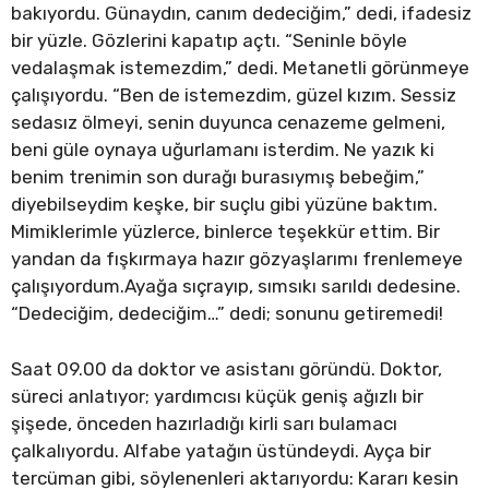
bakıyordu. Günaydın, canım dedeciğim,” dedi, ifadesiz
bir yüzle. Gözlerini kapatıp açtı. “Seninle böyle
vedalaşmak istemezdim,” dedi. Metanetli görünmeye
çalışıyordu. “Ben de istemezdim, güzel kızım. Sessiz
sedasız ölmeyi, senin duyunca cenazeme gelmeni,
beni güle oynaya uğurlamanı isterdim. Ne yazık ki
benim trenimin son durağı burasıymış bebeğim,”
diyebilseydim keşke, bir suçlu gibi yüzüne baktım.
Mimiklerimle yüzlerce, binlerce teşekkür ettim. Bir
yandan da fışkırmaya hazır gözyaşlarımı frenlemeye
çalışıyordum.Ayağa sıçrayıp, sımsıkı sarıldı dedesine.
“Dedeciğim, dedeciğim…” dedi; sonunu getiremedi!
Saat 09.00 da doktor ve asistanı göründü. Doktor,
süreci anlatıyor; yardımcısı küçük geniş ağızlı bir
şişede, önceden hazırladığı kirli sarı bulamacı
çalkalıyordu. Alfabe yatağın üstündeydi. Ayça bir
tercüman gibi, söylenenleri aktarıyordu: Kararı kesin