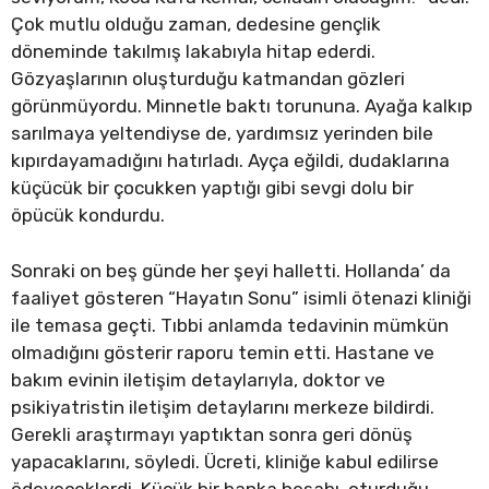
Çok mutlu olduğu zaman, dedesine gençlik
döneminde takılmış lakabıyla hitap ederdi.
Gözyaşlarının oluşturduğu katmandan gözleri
görünmüyordu. Minnetle baktı torununa. Ayağa kalkıp
sarılmaya yeltendiyse de, yardımsız yerinden bile
kıpırdayamadığını hatırladı. Ayça eğildi, dudaklarına
küçücük bir çocukken yaptığı gibi sevgi dolu bir
öpücük kondurdu.
Sonraki on beş günde her şeyi halletti. Hollanda’ da
faaliyet gösteren “Hayatın Sonu” isimli ötenazi kliniği
ile temasa geçti. Tıbbi anlamda tedavinin mümkün
olmadığını gösterir raporu temin etti. Hastane ve
bakım evinin iletişim detaylarıyla, doktor ve
psikiyatristin iletişim detaylarını merkeze bildirdi.
Gerekli araştırmayı yaptıktan sonra geri dönüş
yapacaklarını, söyledi. Ücreti, kliniğe kabul edilirse
ödeyeceklerdi. Küçük bir banka hesabı, oturduğu