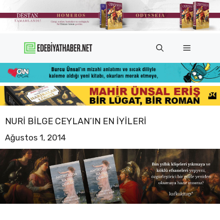
İçeriğe
atla
Menü
NURI BILGE CEYLAN’IN EN IYILERI
Ağustos 1, 2014