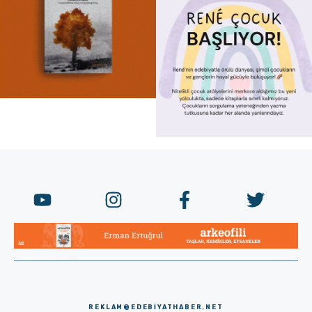
REKLAM@EDEBIYATHABER.NET