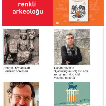
Anadolu Uygarlıkları
Hasan Sever’in
Serisi'nin son eseri
“Çocukluğun Gölgesi” adlı
romanının ikinci cildi
yakında raflarda