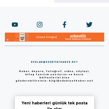
REKLAM@EDEBIYATHABER.NET
Haber, duyuru, fotoğraf, video, söyleşi,
kitap tanıtım yazılarını ve basın
bültenlerini bize
gönderebilirsiniz:
bilgi@edebiyathaber.net
Yeni haberleri günlük tek posta
ile alın: