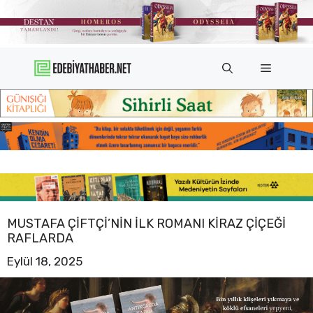
İçeriğe
atla
Menü
MUSTAFA ÇIFTÇI’NIN ILK ROMANI KIRAZ ÇIÇEĞI
RAFLARDA
Eylül 18, 2025