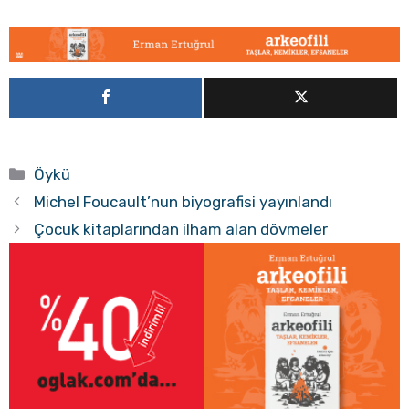
Kategoriler
Öykü
Michel Foucault’nun biyografisi yayınlandı
Çocuk kitaplarından ilham alan dövmeler