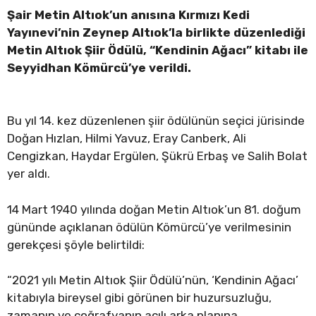
Şair Metin Altıok’un anısına Kırmızı Kedi
Yayınevi’nin Zeynep Altıok’la birlikte düzenlediği
Metin Altıok Şiir Ödülü, “Kendinin Ağacı” kitabı ile
Seyyidhan Kömürcü’ye verildi.
Bu yıl 14. kez düzenlenen şiir ödülünün seçici jürisinde
Doğan Hızlan, Hilmi Yavuz, Eray Canberk, Ali
Cengizkan, Haydar Ergülen, Şükrü Erbaş ve Salih Bolat
yer aldı.
14 Mart 1940 yılında doğan Metin Altıok’un 81. doğum
gününde açıklanan ödülün Kömürcü’ye verilmesinin
gerekçesi şöyle belirtildi:
“2021 yılı Metin Altıok Şiir Ödülü’nün, ‘Kendinin Ağacı’
kitabıyla bireysel gibi görünen bir huzursuzluğu,
zamanın ve coğrafyanın acılı arka planına