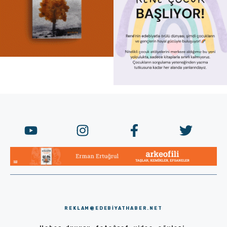
REKLAM@EDEBIYATHABER.NET