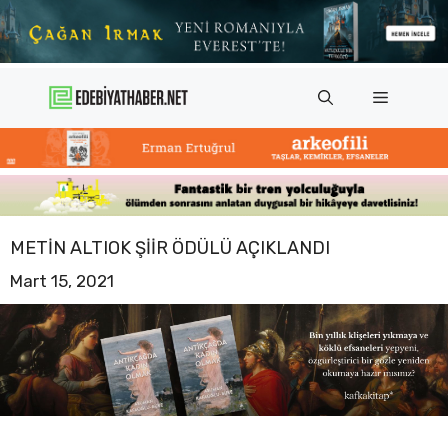
İçeriğe
atla
Menü
METIN ALTIOK ŞIIR ÖDÜLÜ AÇIKLANDI
Mart 15, 2021