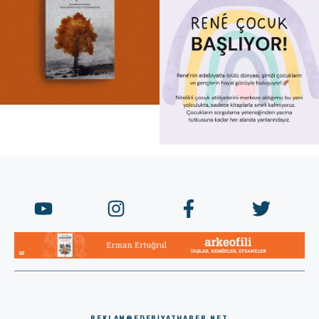
REKLAM@EDEBIYATHABER.NET