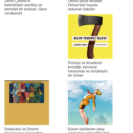
Zehra Çelenk’in
Ödüllü yazar Mustafa
kaleminden yenilikçi ve
Orman'dan hayata
derinlikli bir polisiye: Gece
dokunan öyküler
Unutkandır
Polisiye ve felsefenin
kesiştiği, karnaval
havasında ve sürükleyici
bir roman
Psikanaliz ve Devrim:
Eisner ödüllerine aday