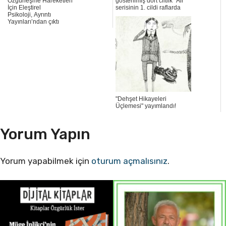
Özgürleşme Hareketleri
gösterilmiş dört ciltlik "Air"
İçin Eleştirel
serisinin 1. cildi raflarda
Psikoloji, Ayrıntı
Yayınları’ndan çıktı
"Dehşet Hikayeleri
Üçlemesi" yayımlandı!
Yorum Yapın
Yorum yapabilmek için
oturum açmalısınız
.