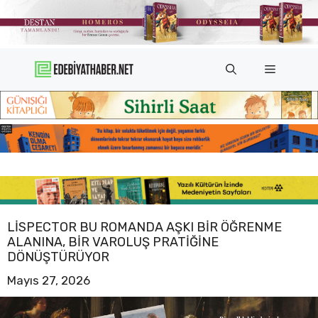
İçeriğe
atla
Menü
LISPECTOR BU ROMANDA AŞKI BIR ÖĞRENME
ALANINA, BIR VAROLUŞ PRATIĞINE
DÖNÜŞTÜRÜYOR
Mayıs 27, 2026