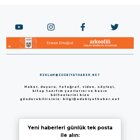
REKLAM@EDEBIYATHABER.NET
Haber, duyuru, fotoğraf, video, söyleşi,
kitap tanıtım yazılarını ve basın
bültenlerini bize
gönderebilirsiniz:
bilgi@edebiyathaber.net
Yeni haberleri günlük tek posta
ile alın: