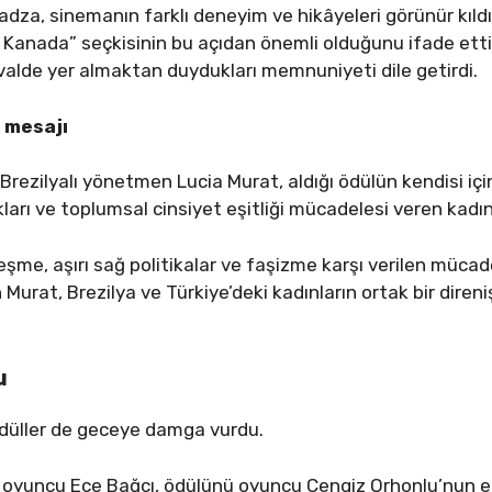
dza, sinemanın farklı deneyim ve hikâyeleri görünür kıldığ
anada” seçkisinin bu açıdan önemli olduğunu ifade etti. 
alde yer almaktan duydukları memnuniyeti dile getirdi.
 mesajı
Brezilyalı yönetmen Lucia Murat, aldığı ödülün kendisi iç
kları ve toplumsal cinsiyet eşitliği mücadelesi veren kadı
şme, aşırı sağ politikalar ve faşizme karşı verilen mücad
urat, Brezilya ve Türkiye’deki kadınların ortak bir dire
u
ödüller de geceye damga vurdu.
 oyuncu Ece Bağcı, ödülünü oyuncu Cengiz Orhonlu’nun el