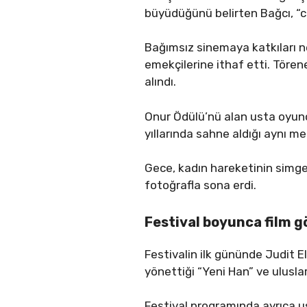
büyüdüğünü belirten Bağcı, “c
Bağımsız sinemaya katkıları n
emekçilerine ithaf etti. Töre
alındı.
Onur Ödülü’nü alan usta oyunc
yıllarında sahne aldığı aynı me
Gece, kadın hareketinin simge e
fotoğrafla sona erdi.
Festival boyunca film g
Festivalin ilk gününde Judit E
yönettiği “Yeni Han” ve ulusla
Festival programında ayrıca ust