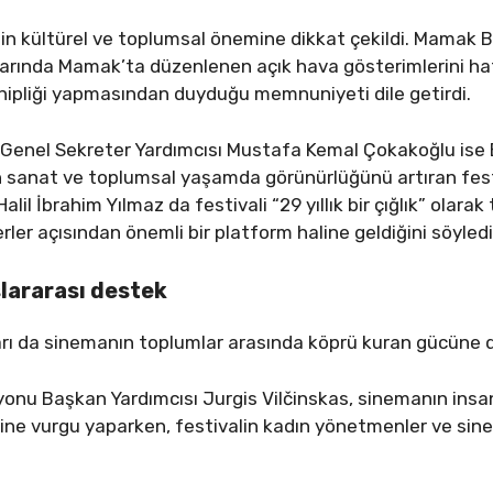
lin kültürel ve toplumsal önemine dikkat çekildi. Mamak 
llarında Mamak’ta düzenlenen açık hava gösterimlerini hatı
hipliği yapmasından duyduğu memnuniyeti dile getirdi.
 Genel Sekreter Yardımcısı Mustafa Kemal Çokakoğlu ise
n sanat ve toplumsal yaşamda görünürlüğünü artıran fest
il İbrahim Yılmaz da festivali “29 yıllık bir çığlık” olarak
er açısından önemli bir platform haline geldiğini söyledi
lararası destek
ları da sinemanın toplumlar arasında köprü kuran gücüne d
syonu Başkan Yardımcısı Jurgis Vilčinskas, sinemanın insa
ne vurgu yaparken, festivalin kadın yönetmenler ve sinem