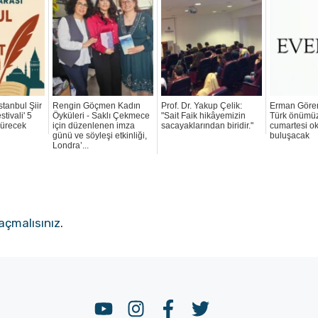
stanbul Şiir
Rengin Göçmen Kadın
Prof. Dr. Yakup Çelik:
Erman Göre
tivali' 5
Öyküleri - Saklı Çekmece
"Sait Faik hikâyemizin
Türk önümü
sürecek
için düzenlenen imza
sacayaklarından biridir."
cumartesi ok
günü ve söyleşi etkinliği,
buluşacak
Londra’...
açmalısınız
.