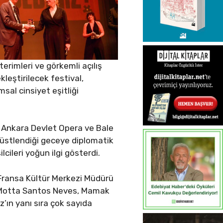
erimleri ve görkemli açılış
kleştirilecek festival,
sal cinsiyet eşitliği
an Ankara Devlet Opera ve Bale
u üstlendiği geceye diplomatik
cileri yoğun ilgi gösterdi.
, Fransa Kültür Merkezi Müdürü
da Motta Santos Neves, Mamak
’ın yanı sıra çok sayıda