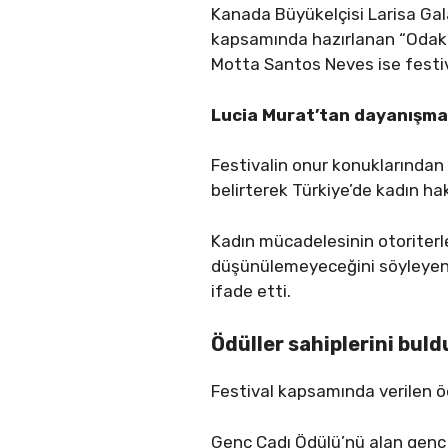
Kanada Büyükelçisi Larisa Gala
kapsamında hazırlanan “Odak K
Motta Santos Neves ise festiv
Lucia Murat’tan dayanışma
Festivalin onur konuklarından 
belirterek Türkiye’de kadın ha
Kadın mücadelesinin otoriterle
düşünülemeyeceğini söyleyen M
ifade etti.
Ödüller sahiplerini buld
Festival kapsamında verilen 
Genç Cadı Ödülü’nü alan genç