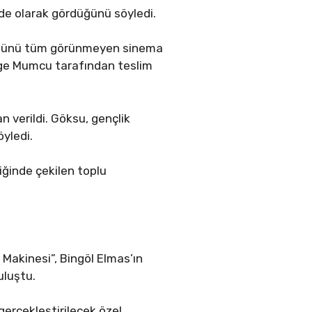
ade olarak gördüğünü söyledi.
ödülünü tüm görünmeyen sinema
zge Mumcu tarafından teslim
 verildi. Göksu, gençlik
öyledi.
liğinde çekilen toplu
 Makinesi”, Bingöl Elmas’ın
uluştu.
 gerçekleştirilecek özel