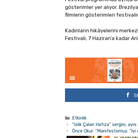
gösterimler yer alıyor. Brezil
filmlerin gösterimleri festival
Kadınların hikâyelerini merkez
Festivali, 7 Haziran’a kadar A
S
Kategoriler
Etkinlik
“Islık Çalan Hafıza” sergisi, aynı 
Önce Okur: “Manifestomuz; “İyi o