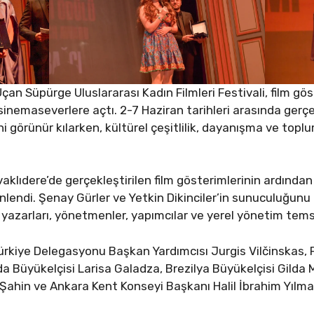
an Süpürge Uluslararası Kadın Filmleri Festivali, film göst
sinemaseverlere açtı. 2-7 Haziran tarihleri arasında gerçe
 görünür kılarken, kültürel çeşitlilik, dayanışma ve toplum
vaklıdere’de gerçekleştirilen film gösterimlerinin ardınd
nlendi. Şenay Gürler ve Yetkin Dikinciler’in sunuculuğun
 yazarları, yönetmenler, yapımcılar ve yerel yönetim temsil
 Türkiye Delegasyonu Başkan Yardımcısı Jurgis Vilčinskas
a Büyükelçisi Larisa Galadza, Brezilya Büyükelçisi Gil
Şahin ve Ankara Kent Konseyi Başkanı Halil İbrahim Yılmaz