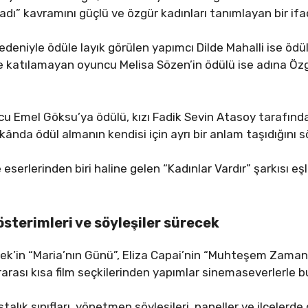
adı” kavramını güçlü ve özgür kadınları tanımlayan bir if
edeniyle ödüle layık görülen yapımcı Dilde Mahalli ise 
ne katılamayan oyuncu Melisa Sözen’in ödülü ise adına Ö
u Emel Göksu’ya ödülü, kızı Fadik Sevin Atasoy tarafından
kânda ödül almanın kendisi için ayrı bir anlam taşıdığını s
serlerinden biri haline gelen “Kadınlar Vardır” şarkısı eş
österimleri ve söyleşiler sürecek
lek’in “Maria’nın Günü”, Eliza Capai’nin “Muhteşem Zaman
rarası kısa film seçkilerinden yapımlar sinemaseverlerle b
alık sınıfları, yönetmen söyleşileri, paneller ve ilçelerde