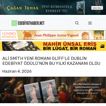
İçeriğe
atla
Menü
ALI SMITH YENI ROMANI GLIFF’LE DUBLIN
EDEBIYAT ÖDÜLÜ’NÜN BU YILKI KAZANANI OLDU
Haziran 4, 2026