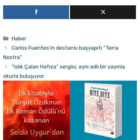
Kategoriler
Haber
Carlos Fuentes’in destansı başyapıtı “Terra
Nostra”
“Islık Çalan Hafıza” sergisi, aynı adlı bir yayınla
okurla buluşuyor