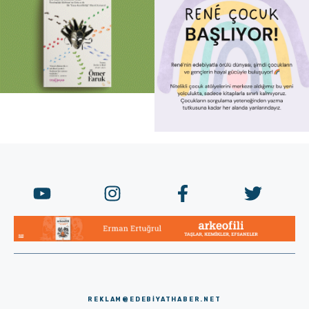
REKLAM@EDEBIYATHABER.NET