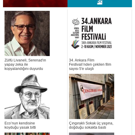
Zülfü Livaneli, Serenad'ın
34. Ankara Film
yapay zeka ile
Festivali’nden çekilen film
kopyalandığını duyurdu
sayısı 5'e ulaştı
Eco’nun kendisine
Çıngıraklı Sokak üç yaşına,
koyduğu yasak bitti
doğduğu sokakta bastı