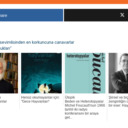
hare
 sevimlisinden en korkuncuna canavarlar
ukları”
n
Henüz okumayanlar için:
Ütopik
Şiirsel ve bi
rılar
"Gece Hayvanları"
Beden ve Heterotopyalar
zenginliğin 
Michel Foucault’nun 1966
bir eser: Ha
tarihli iki radyo
konferansını bir araya
get...