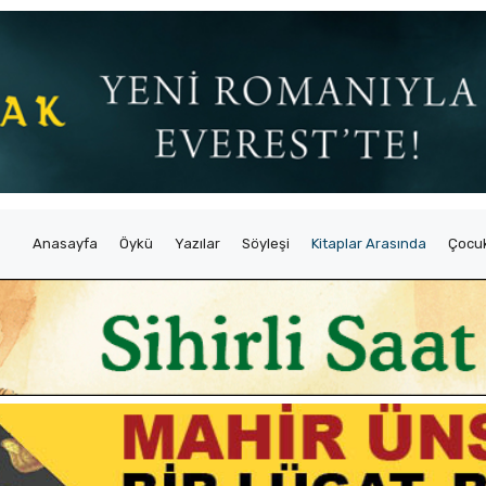
Anasayfa
Öykü
Yazılar
Söyleşi
Kitaplar Arasında
Çocuk