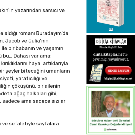
akın’ın yazarından sarsıcı ve
e aldığı romanı Buradayım’da
ın, Jacob ve Julia’nın
e ile bir babanın ve yaşamın
 bu… Dahası var ama:
rıklıklarını hayal artıklarıyla
ir şeyler biteceğini umanların
eti, yaratıcılığı ve
iğin çöküşünü, bir ailenin
deta ağaç halkaları gibi,
e, sadece ama sadece sızılar
i ve sefaletiyle sayfalara