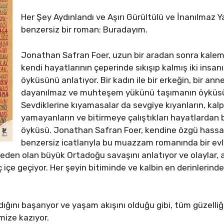
Her Şey Aydınlandı ve Aşırı Gürültülü ve İnanılmaz Y
benzersiz bir roman: Buradayım.
Jonathan Safran Foer, uzun bir aradan sonra kalem
kendi hayatlarının çeperinde sıkışıp kalmış iki insan
öyküsünü anlatıyor. Bir kadın ile bir erkeğin, bir ann
dayanılmaz ve muhteşem yükünü taşımanın öyküsü
Sevdiklerine kıyamasalar da sevgiye kıyanların, kalp kı
yamayanların ve bitirmeye çalıştıkları hayatlardan b
öyküsü. Jonathan Safran Foer, kendine özgü hassasiy
benzersiz icatlarıyla bu muazzam romanında bir evlil
 neden olan büyük Ortadoğu savaşını anlatıyor ve olaylar, a
 içe geçiyor. Her şeyin bitiminde ve kalbin en derinlerind
ğını başarıyor ve yaşam akışını olduğu gibi, tüm güzelliğ
imize kazıyor.