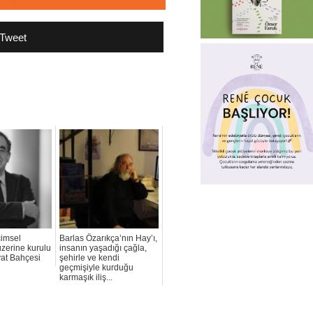
Tweet
çimsel
Barlas Özarıkça’nın Hay’ı,
üzerine kurulu
insanın yaşadığı çağla,
yat Bahçesi
şehirle ve kendi
geçmişiyle kurduğu
karmaşık iliş...