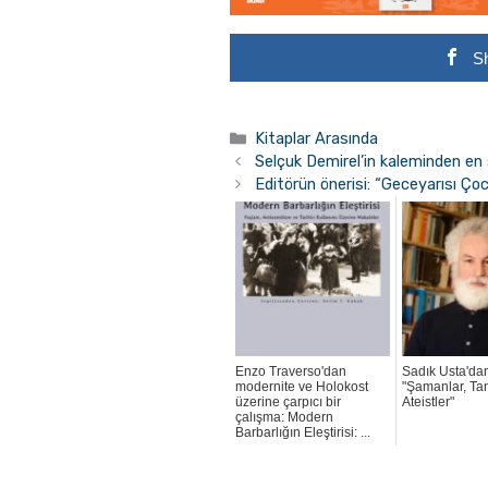
S
Kategoriler
Kitaplar Arasında
Selçuk Demirel’in kaleminden en
Editörün önerisi: “Geceyarısı Çoc
Enzo Traverso'dan
Sadık Usta'da
modernite ve Holokost
"Şamanlar, Tan
üzerine çarpıcı bir
Ateistler"
çalışma: Modern
Barbarlığın Eleştirisi: ...