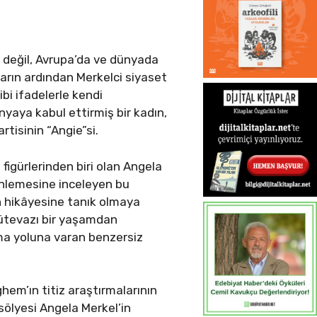
değil, Avrupa’da ve dünyada
tidarın ardından Merkelci siyaset
bi ifadelerle kendi
nyaya kabul ettirmiş bir kadın,
artisinin “Angie”si.
 figürlerinden biri olan Angela
rinlemesine inceleyen bu
rin hikâyesine tanık olmaya
ütevazı bir yaşamdan
lma yoluna varan benzersiz
em’ın titiz araştırmalarının
ölyesi Angela Merkel’in