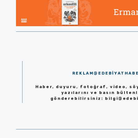
REKLAM@EDEBIYATHAB
Haber, duyuru, fotoğraf, video, söy
yazılarını ve basın bültenl
gönderebilirsiniz:
bilgi@edeb