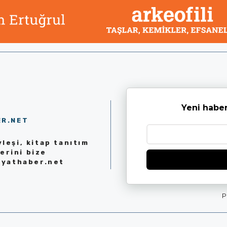
Yeni haber
ER.NET
leşi, kitap tanıtım
erini bize
iyathaber.net
P