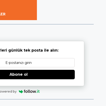
leri günlük tek posta ile alın:
Abone ol
owered by