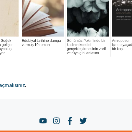
, Soğuk
Edebiyat tarihine damga
Günümüz Pekin’inde bir
Antroposen: B
 gelişen
vurmuş 10 roman
kadının kendini
içinde yaşad
kayboluş
gerçekleştirmesinin zarif
bir koşul
ıyor
ve rüya gibi anlatımı
açmalısınız
.