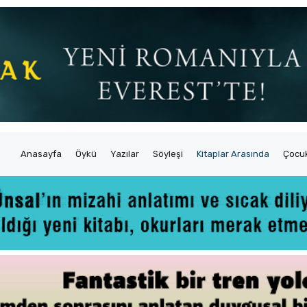
Anasayfa
Öykü
Yazılar
Söyleşi
Kitaplar Arasında
Çocuk