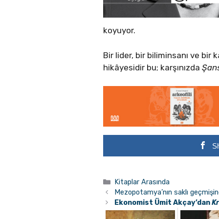
koyuyor.
Bir lider, bir biliminsanı ve b
hikâyesidir bu; karşınızda
Şan
S
Kategoriler
Kitaplar Arasında
Mezopotamya’nın saklı geçmişine 
Ekonomist Ümit Akçay’dan
Kr