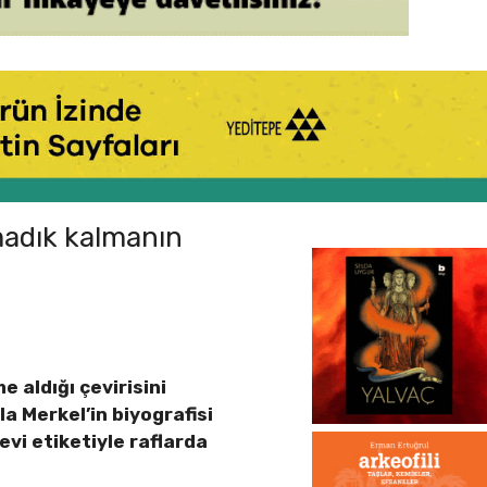
ılmadık kalmanın
 aldığı çevirisini
a Merkel’in biyografisi
evi etiketiyle raflarda