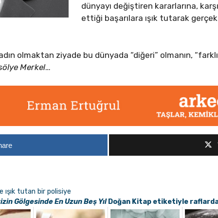
dünyayı değiştiren kararlarına, karşı
ettiği başarılara ışık tutarak gerçek 
ir kadın olmaktan ziyade bu dünyada “diğeri” olmanın, “far
sölye
Merkel
…
hare
ışık tutan bir polisiye
izin Gölgesinde En Uzun Beş Yıl
Doğan Kitap etiketiyle raflard