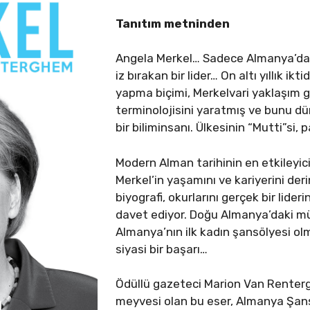
Tanıtım metninden
Angela Merkel… Sadece Almanya’da 
iz bırakan bir lider… On altı yıllık ik
yapma biçimi, Merkelvari yaklaşım gi
terminolojisini yaratmış ve bunu dü
bir biliminsanı. Ülkesinin “Mutti”si, p
Modern Alman tarihinin en etkileyici
Merkel’in yaşamını ve kariyerini de
biyografi, okurlarını gerçek bir lide
davet ediyor. Doğu Almanya’daki m
Almanya’nın ilk kadın şansölyesi o
siyasi bir başarı…
Ödüllü gazeteci Marion Van Rentergh
meyvesi olan bu eser, Almanya Şans