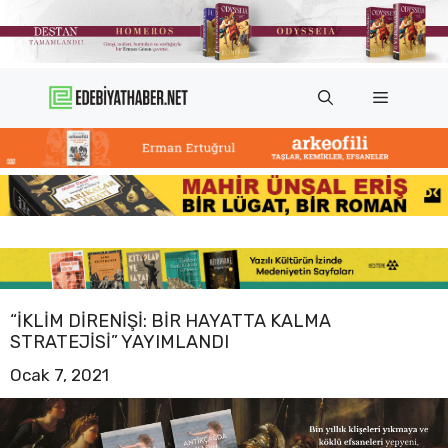
İçeriğe
atla
Menü
“İKLIM DIRENIŞI: BIR HAYATTA KALMA
STRATEJISI” YAYIMLANDI
Ocak 7, 2021