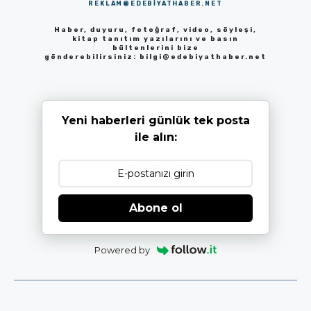
REKLAM@EDEBIYATHABER.NET
Haber, duyuru, fotoğraf, video, söyleşi,
kitap tanıtım yazılarını ve basın
bültenlerini bize
gönderebilirsiniz:
bilgi@edebiyathaber.net
Yeni haberleri günlük tek posta
ile alın:
Abone ol
Powered by