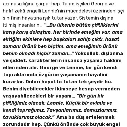
acımasızlığına çarpar hep. Tarım işçileri George ve
hafif zekâ engelli Lennie’nin mücadelesi üzerinden işçi
sınıfının hayatına ışık tutar yazar. Sistemin dışına
itilmiş insanların…
“…Bu ülkenin bütün çiftliklerini
karış karış dolaştım, her birinde emeğim var, ama
ektiğim ekinlere hep başkaları sahip çıktı, hasat
zamanı ürünü ben biçtim, ama emeğimin ürünü
benim olmadı hiçbir zaman…”
Yoksulluk, dışlanma
ve şiddet, karakterlerin insanca yaşama hakkını
ellerinden alır. George ve Lennie, bir gün kendi
topraklarında özgürce yaşamanın hayalini
kurarlar. Onları hayatta tutan tek şeydir bu.
Benim diyebilecekleri kimseye hesap vermeden
yaşayabilecekleri bir yaşam…
“Bir gün bir
çiftliğimiz olacak, Lennie. Küçük bir evimiz ve
kendi toprağımız. Tavşanlarımız, domuzlarımız,
tavuklarımız olacak.”
Ama bu düş ertelenmek
zorundadır hep. Çünkü önünde çok büyük engel