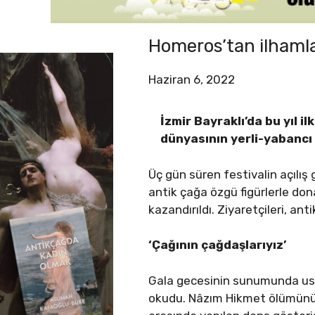
Homeros’tan ilhaml
Haziran 6, 2022
İzmir Bayraklı’da bu yıl 
dünyasının yerli-yabancı 
Üç gün süren festivalin açılış
antik çağa özgü figürlerle dona
kazandırıldı. Ziyaretçileri, an
‘Çağının çağdaşlarıyız’
Gala gecesinin sunumunda ust
okudu. Nâzım Hikmet ölümünün 59