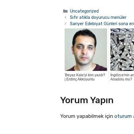
Kategoriler
Uncategorized
Sıfır atıkla doyurucu menüler
Sarıyer Edebiyat Günleri sona er
'Beyaz Kale'yi kim yazdı?
İngilizce'nin 
| Erdinç Akkoyunlu
Anadolu mu?
Yorum Yapın
Yorum yapabilmek için
oturum 