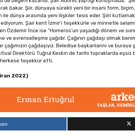
si de beğeni kazandı. Şair Adonis yaptığı konuşmada, “Şi
rak bakar. Şiir, dünyaya sürekli yeni bir insani form, biçim,
n ile dünya arasında yeni ilişkiler tesis eder. Şiiri kutlama
diyorum. Şair kent İzmir’i teşekkürle ve minnetle selaml
den Özdemir İnce ise “Homeros’un yaşadığı dönem ve son
eşme ve evrenselleşme çağıdır. Çağının çağdaşı olmak be
lar çağımızın çağdaşıyız. Belediye başkanlarını ve buraya
ival Direktörü Tuğrul Keskin de tarihi topraklarda eşsiz bi
erkese teşekkür etti.
ziran 2022)
hare