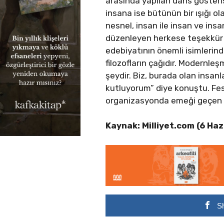
arasında yapılan dans gösteri
insana ise bütünün bir ışığı ola
nesnel, insan ile insan ve insa
düzenleyen herkese teşekkür e
edebiyatının önemli isimlerin
filozofların çağıdır. Modernl
şeydir. Biz, burada olan insan
kutluyorum” diye konuştu. Fest
organizasyonda emeği geçen h
Kaynak: Milliyet.com (6 Ha
S