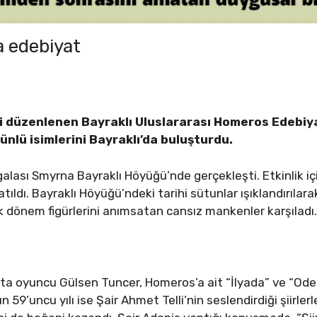
a edebiyat
ilki düzenlenen Bayraklı Uluslararası Homeros Edebi
ünlü isimlerini Bayraklı’da buluşturdu.
 galası Smyrna Bayraklı Höyüğü’nde gerçekleşti. Etkinlik i
tıldı. Bayraklı Höyüğü’ndeki tarihi sütunlar ışıklandırılar
tik dönem figürlerini anımsatan cansız mankenler karşıladı
a oyuncu Gülsen Tuncer, Homeros’a ait “İlyada” ve “Ode
’uncu yılı ise Şair Ahmet Telli’nin seslendirdiği şiirlerle 