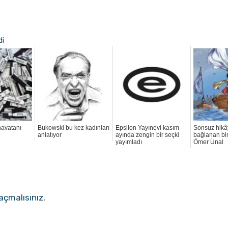
di
anavatanı
Bukowski bu kez kadınları
Epsilon Yayınevi kasım
Sonsuz hikâ
anlatıyor
ayında zengin bir seçki
bağlanan bir
yayımladı
Ömer Ünal
açmalısınız
.