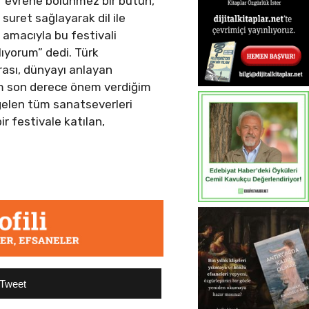
ir evrene bölünmez bir bütün,
 suret sağlayarak dil ile
k amacıyla bu festivali
ıyorum” dedi. Türk
rası, dünyayı anlayan
nim son derece önem verdiğim
 gelen tüm sanatseverleri
r festivale katılan,
Tweet