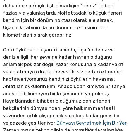
daha önce pek içli dışlı olmadığım “deniz” ile beni
fazlasıyla yakınlaştırdı. Molfettadaki o küçük feneri
kendim için bir dönüm noktası olarak ele alırsak,
Uçar’ın kitabının da bu dönüm noktasının ileri
kilometreleri olarak görebiliriz.
Oniki öyküden oluşan kitabında, Uçar’ın deniz ve
denizle ilgili her şeye ne kadar hayran olduğunu
anlamak pek zor değil. Yazar konusuna o kadar vâkıf
ve anlatmaya o kadar hevesli ki siz de farketmeden
kaptırıveriyorsunuz kendinizi öykülerin havasına.
Anlatılan öykülerin kimi Anadoludan kimiyse Britanya
adasının bilinmeyen bir köşesinden yoğrulmuş.
Hayatlarından bihaber olduğumuz deniz feneri
bekçilerinin dünyasından, yöre halkının menfaati
yüzünden artık alışageldik kazalara kadar geniş bir
yelpazede çeşitleniyor
Dünyayı Seyretmek İçin Bir Yer.
Zamanımızda teknolojinin de hoyratlığıyla yalnızlığa