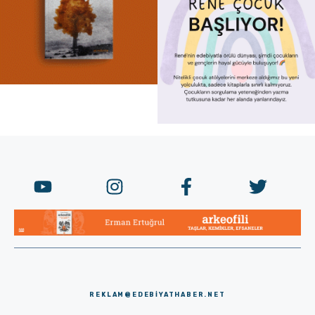
REKLAM@EDEBIYATHABER.NET