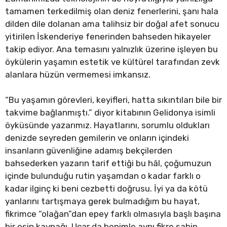
tamamen terkedilmiş olan deniz fenerlerini, şanı hala
dilden dile dolanan ama talihsiz bir doğal afet sonucu
yitirilen İskenderiye fenerinden bahseden hikayeler
takip ediyor. Ana temasını yalnızlık üzerine işleyen bu
öykülerin yaşamın estetik ve kültürel tarafından zevk
alanlara hüzün vermemesi imkansız.
“Bu yaşamın görevleri, keyifleri, hatta sıkıntıları bile bir
takvime bağlanmıştı.” diyor kitabının Gelidonya isimli
öyküsünde yazarımız. Hayatlarını, sorumlu oldukları
denizde seyreden gemilerin ve onların içindeki
insanların güvenliğine adamış bekçilerden
bahsederken yazarın tarif ettiği bu hâl, çoğumuzun
içinde bulunduğu rutin yaşamdan o kadar farklı o
kadar ilginç ki beni cezbetti doğrusu. İyi ya da kötü
yanlarını tartışmaya gerek bulmadığım bu hayat,
fikrimce “olağan”dan epey farklı olmasıyla başlı başına
bir esin kaynağı. Uçar da benimle aynı fikre sahip