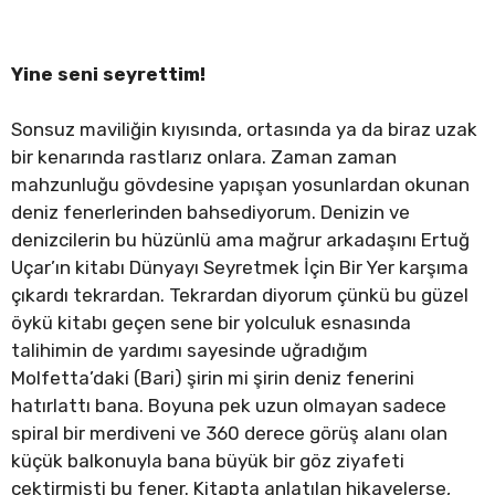
Yine seni seyrettim!
Sonsuz maviliğin kıyısında, ortasında ya da biraz uzak
bir kenarında rastlarız onlara. Zaman zaman
mahzunluğu gövdesine yapışan yosunlardan okunan
deniz fenerlerinden bahsediyorum. Denizin ve
denizcilerin bu hüzünlü ama mağrur arkadaşını Ertuğ
Uçar’ın kitabı Dünyayı Seyretmek İçin Bir Yer karşıma
çıkardı tekrardan. Tekrardan diyorum çünkü bu güzel
öykü kitabı geçen sene bir yolculuk esnasında
talihimin de yardımı sayesinde uğradığım
Molfetta’daki (Bari) şirin mi şirin deniz fenerini
hatırlattı bana. Boyuna pek uzun olmayan sadece
spiral bir merdiveni ve 360 derece görüş alanı olan
küçük balkonuyla bana büyük bir göz ziyafeti
çektirmişti bu fener. Kitapta anlatılan hikayelerse,