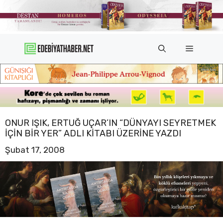
İçeriğe
atla
Menü
ONUR IŞIK, ERTUĞ UÇAR’IN “DÜNYAYI SEYRETMEK
İÇIN BIR YER” ADLI KITABI ÜZERINE YAZDI
Şubat 17, 2008