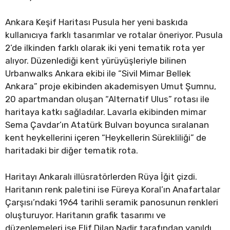
Ankara Keşif Haritası Pusula her yeni baskıda
kullanıcıya farklı tasarımlar ve rotalar öneriyor. Pusula
2’de ilkinden farklı olarak iki yeni tematik rota yer
alıyor. Düzenlediği kent yürüyüşleriyle bilinen
Urbanwalks Ankara ekibi ile “Sivil Mimar Bellek
Ankara” proje ekibinden akademisyen Umut Şumnu,
20 apartmandan oluşan “Alternatif Ulus” rotası ile
haritaya katkı sağladılar. Lavarla ekibinden mimar
Sema Çavdar’ın Atatürk Bulvarı boyunca sıralanan
kent heykellerini içeren “Heykellerin Sürekliliği” de
haritadaki bir diğer tematik rota.
Haritayı Ankaralı illüsratörlerden Rüya İğit çizdi.
Haritanın renk paletini ise Füreya Koral’ın Anafartalar
Çarşısı’ndaki 1964 tarihli seramik panosunun renkleri
oluşturuyor. Haritanın grafik tasarımı ve
düzenlemeleri ise Elif Dilan Nadir tarafından yapıldı.