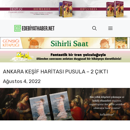
İçeriğe
atla
Menü
​ANKARA KEŞIF HARITASI PUSULA – 2 ÇIKTI
Ağustos 4, 2022