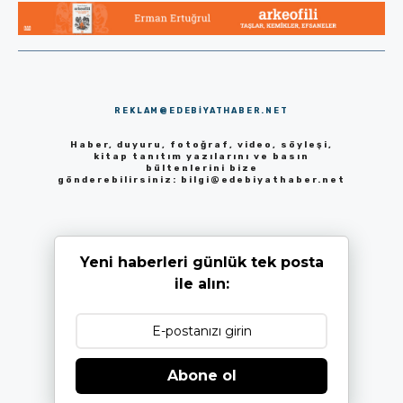
REKLAM@EDEBIYATHABER.NET
Haber, duyuru, fotoğraf, video, söyleşi,
kitap tanıtım yazılarını ve basın
bültenlerini bize
gönderebilirsiniz:
bilgi@edebiyathaber.net
Yeni haberleri günlük tek posta
ile alın:
Abone ol