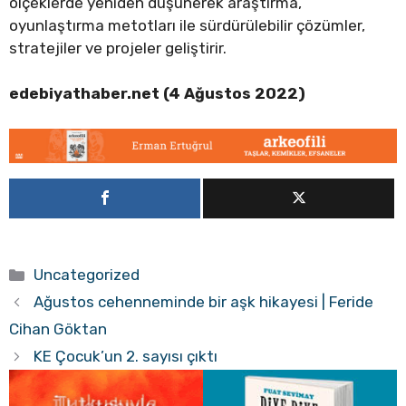
ölçeklerde yeniden düşünerek araştırma,
oyunlaştırma metotları ile sürdürülebilir çözümler,
stratejiler ve projeler geliştirir.
edebiyathaber.net (4 Ağustos 2022)
Kategoriler
Uncategorized
Ağustos cehenneminde bir aşk hikayesi | Feride
Cihan Göktan
KE Çocuk’un 2. sayısı çıktı