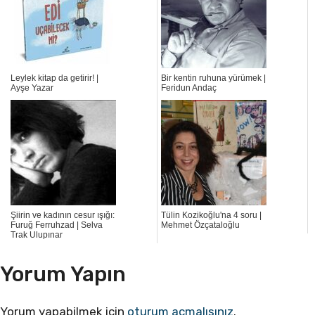
Leylek kitap da getirir! |
Bir kentin ruhuna yürümek |
Ayşe Yazar
Feridun Andaç
Şiirin ve kadının cesur ışığı:
Tülin Kozikoğlu'na 4 soru |
Furuğ Ferruhzad | Selva
Mehmet Özçataloğlu
Trak Ulupınar
Yorum Yapın
Yorum yapabilmek için
oturum açmalısınız
.