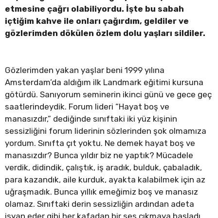
etmesine çağrı olabiliyordu. İşte bu sabah
içtiğim kahve ile onları çağırdım, geldiler ve
gözlerimden dökülen özlem dolu yaşları sildiler.
Gözlerimden yakan yaşlar beni 1999 yılına
Amsterdam’da aldığım ilk Landmark eğitimi kursuna
götürdü. Sanıyorum seminerin ikinci günü ve gece geç
saatlerindeydik. Forum lideri “Hayat boş ve
manasızdır,” dediğinde sınıftaki iki yüz kişinin
sessizliğini forum liderinin sözlerinden şok olmamıza
yordum. Sınıfta çıt yoktu. Ne demek hayat boş ve
manasızdır? Bunca yıldır biz ne yaptık? Mücadele
verdik, didindik, çalıştık, iş aradık, bulduk, çabaladık,
para kazandık, aile kurduk, ayakta kalabilmek için az
uğraşmadık. Bunca yıllık emeğimiz boş ve manasız
olamaz. Sınıftaki derin sessizliğin ardından adeta
isyan eder gibi her kafadan bir ses çıkmaya başladı.