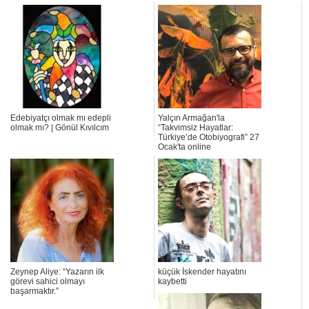
Edebiyatçı olmak mı edepli
Yalçın Armağan'la
olmak mı? | Gönül Kıvılcım
“Takvimsiz Hayatlar:
Türkiye’de Otobiyografi” 27
Ocak'ta online
Zeynep Aliye: “Yazarın ilk
küçük İskender hayatını
görevi sahici olmayı
kaybetti
başarmaktır.”