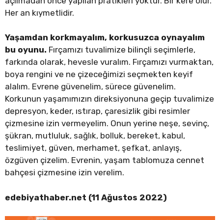
açılmadan önce yapılan pratikleri yoktur. Bir kere olur.
Her an kıymetlidir.
Yaşamdan korkmayalım, korkusuzca oynayalım
bu oyunu.
Fırçamızı tuvalimize bilinçli seçimlerle,
farkında olarak, hevesle vuralım. Fırçamızı vurmaktan,
boya rengini ve ne çizeceğimizi seçmekten keyif
alalım. Evrene güvenelim, sürece güvenelim.
Korkunun yaşamımızın direksiyonuna geçip tuvalimize
depresyon, keder, ıstırap, çaresizlik gibi resimler
çizmesine izin vermeyelim. Onun yerine neşe, sevinç,
şükran, mutluluk, sağlık, bolluk, bereket, kabul,
teslimiyet, güven, merhamet, şefkat, anlayış,
özgüven çizelim. Evrenin, yaşam tablomuza cennet
bahçesi çizmesine izin verelim.
edebiyathaber.net (11 Ağustos 2022)