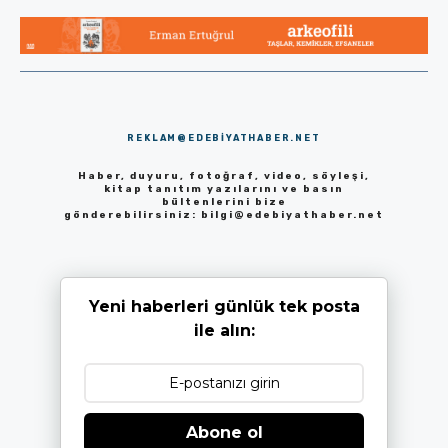
REKLAM@EDEBIYATHABER.NET
Haber, duyuru, fotoğraf, video, söyleşi,
kitap tanıtım yazılarını ve basın
bültenlerini bize
gönderebilirsiniz:
bilgi@edebiyathaber.net
Yeni haberleri günlük tek posta
ile alın:
Abone ol