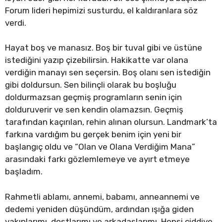
Forum lideri hepimizi susturdu, el kaldıranlara söz
verdi.
Hayat boş ve manasız. Boş bir tuval gibi ve üstüne
istediğini yazıp çizebilirsin. Hakikatte var olana
verdiğin manayı sen seçersin. Boş olanı sen istediğin
gibi doldursun. Sen bilinçli olarak bu boşluğu
doldurmazsan geçmiş programların senin için
dolduruverir ve sen kendin olamazsın. Geçmiş
tarafından kaçırılan, rehin alınan olursun. Landmark’ta
farkına vardığım bu gerçek benim için yeni bir
başlangıç oldu ve “Olan ve Olana Verdiğim Mana”
arasındaki farkı gözlemlemeye ve ayırt etmeye
başladım.
Rahmetli ablamı, annemi, babamı, anneannemi ve
dedemi yeniden düşündüm, ardından ışığa giden
yakınlarımı, dostlarımı ve arkadaşlarımı. Hepsi ciddiye