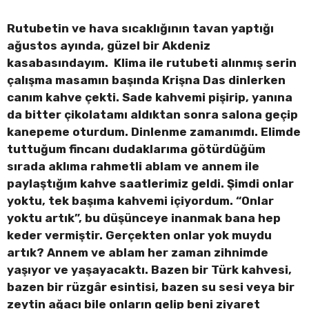
Rutubetin ve hava sıcaklığının tavan yaptığı
ağustos ayında, güzel bir Akdeniz
kasabasındayım. Klima ile rutubeti alınmış serin
çalışma masamın başında Krişna Das dinlerken
canım kahve çekti. Sade kahvemi pişirip, yanına
da bitter çikolatamı aldıktan sonra salona geçip
kanepeme oturdum. Dinlenme zamanımdı. Elimde
tuttuğum fincanı dudaklarıma götürdüğüm
sırada aklıma rahmetli ablam ve annem ile
paylaştığım kahve saatlerimiz geldi. Şimdi onlar
yoktu, tek başıma kahvemi içiyordum. “Onlar
yoktu artık”, bu düşünceye inanmak bana hep
keder vermiştir. Gerçekten onlar yok muydu
artık? Annem ve ablam her zaman zihnimde
yaşıyor ve yaşayacaktı. Bazen bir Türk kahvesi,
bazen bir rüzgâr esintisi, bazen su sesi veya bir
zeytin ağacı bile onların gelip beni ziyaret