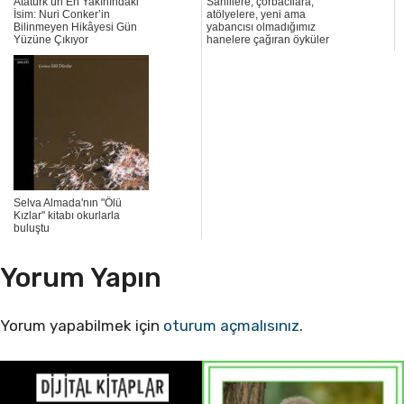
Atatürk’ün En Yakınındaki
Sahillere, çorbacılara,
İsim: Nuri Conker’in
atölyelere, yeni ama
Bilinmeyen Hikâyesi Gün
yabancısı olmadığımız
Yüzüne Çıkıyor
hanelere çağıran öyküler
Selva Almada'nın "Ölü
Kızlar" kitabı okurlarla
buluştu
Yorum Yapın
Yorum yapabilmek için
oturum açmalısınız
.