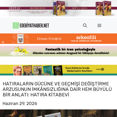
İçeriğe
atla
Menü
HATIRALARIN GÜCÜNE VE GEÇMIŞI DEĞIŞTIRME
ARZUSUNUN IMKÂNSIZLIĞINA DAIR HEM BÜYÜLÜ
BIR ANLATI: HATIRA KITABEVI
Haziran 29, 2026