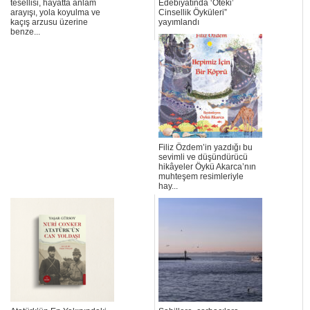
tesellisi, hayatta anlam
Edebiyatında ‘Öteki’
arayışı, yola koyulma ve
Cinsellik Öyküleri”
kaçış arzusu üzerine
yayımlandı
benze...
Filiz Özdem’in yazdığı bu
sevimli ve düşündürücü
hikâyeler Öykü Akarca’nın
muhteşem resimleriyle
hay...