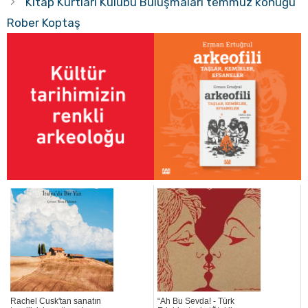
Kitap Kurtları Kulübü Buluşmaları temmuz konuğu
Rober Koptaş
Rachel Cusk'tan sanatın
“Ah Bu Sevda! - Türk