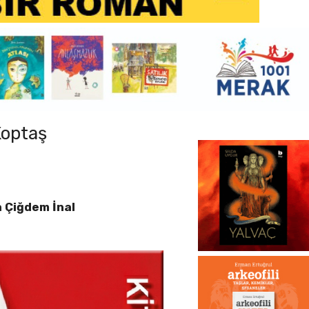
Koptaş
a Çiğdem İnal