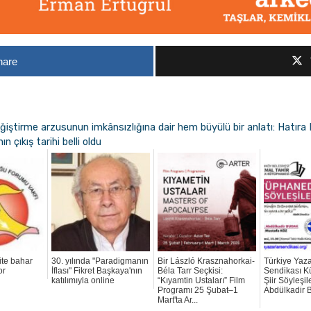
hare
ğiştirme arzusunun imkânsızlığına dair hem büyülü bir anlatı: Hatıra 
 çıkış tarihi belli oldu
ite bahar
30. yılında "Paradigmanın
Bir László Krasznahorkai-
Türkiye Yaza
or
İflası" Fikret Başkaya'nın
Béla Tarr Seçkisi:
Sendikası 
katılımıyla online
“Kıyamtin Ustaları” Film
Şiir Söyleşi
Programı 25 Şubat–1
Abdülkadir 
Mart'ta Ar...