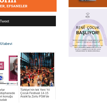
Tweet
Kitabevi
rlar
Türkiye’nin tek Yeni Yıl
Kütüphanede
Çocuk Festivali 14-15
leri konuğu
Aralık’ta Zorlu PSM’de
Budak