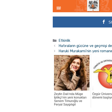
S
Kategoriler
Etkinlik
Hatıraların gücüne ve geçmişi de
Haruki Murakami’nin yeni romanının
Zeytin Dalı’nda Müge
Özgür Ünivers
İplikçi’nin yeni konukları
dönemi başlıy
Senem Timuroğlu ve
Feryal Saygılıgil