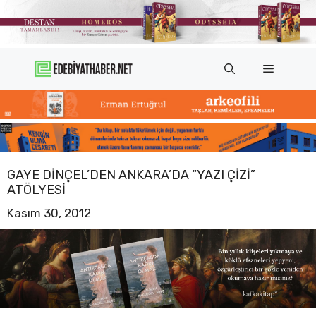
İçeriğe
atla
Menü
GAYE DINÇEL’DEN ANKARA’DA “YAZI ÇIZI”
ATÖLYESI
Kasım 30, 2012