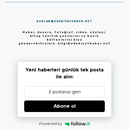
REKLAM@EDEBIYATHABER.NET
Haber, duyuru, fotoğraf, video, söyleşi,
kitap tanıtım yazılarını ve basın
bültenlerini bize
gönderebilirsiniz:
bilgi@edebiyathaber.net
Yeni haberleri günlük tek posta
ile alın:
Abone ol
Powered by