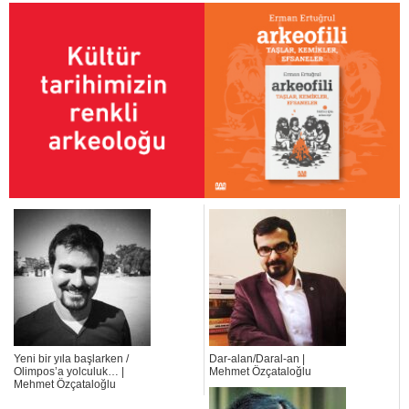
Yeni bir yıla başlarken /
Dar-alan/Daral-an |
Olimpos’a yolculuk… |
Mehmet Özçataloğlu
Mehmet Özçataloğlu