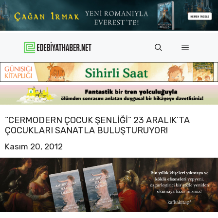
İçeriğe
atla
Menü
“CERMODERN ÇOCUK ŞENLIĞI” 23 ARALIK’TA
ÇOCUKLARI SANATLA BULUŞTURUYOR!
Kasım 20, 2012