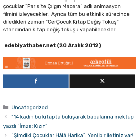
çocuklar “Paris’te Çılgın Macera” adlı animasyon
filmini izleyecekler. Ayrıca tüm bu etkinlik sürecinde
diledikleri zaman “CerÇocuk Kitap Değiş Tokuş”
standından kitap değiş tokuşu yapabilecekler.
edebiyathaber.net (20 Aralık 2012)
Kategoriler
Uncategorized
114 kadın bu kitapta buluşarak babalarına mektup
yazdı “İmza: Kızın”
“Şimdiki Çocuklar Hâlâ Harika”: Yeni bir iletiniz var!