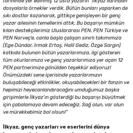
tarihinde yer edinmiş 12 usta yazarın “İlkyaz’ılarından”
dosyalarla örnekler verdik. Bütün bunları yaparken de
sıkı dostlar kazanarak, gittikçe genişleyen bir genç
yazar ailesinin temellerini attık. Bu başarıyı mümkün
kılan destekçilerimiz Uluslararası PEN, PEN Türkiye ve
PEN Norveç’e, canla başla çalışan sınırlı takımımıza
(Ege Dündar, Irmak Ertaş, Halil Gediz, Özge Sargın)
katkıda bulunan bütün yazarlarımıza, ilgi gösteren
tüm okurlarımıza ve genç yazarlarımıza yer açan 12
PEN partnerimize gönülden teşekkür ediyoruz!
Önümüzdeki sene içerisinde yazarlarımızın
buluşabileceği etkinlikler, okuyabilecekleri bir fanzin ve
hepimizi heyecanlandıracağını umduğumuz başka
girişimlerle İlkyaz’ın gösterdiği bu başarıyı büyütmek
için çabalamaya devam edeceğiz. Sağ olun, var olun
ve mürekkebimiz bol olsun!”
İlkyaz, genç yazarları ve eserlerini dünya