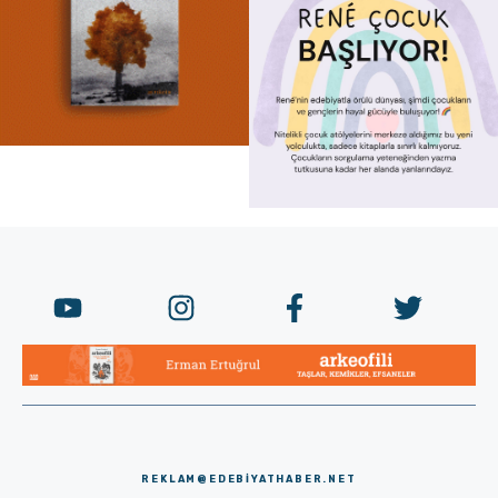
REKLAM@EDEBIYATHABER.NET