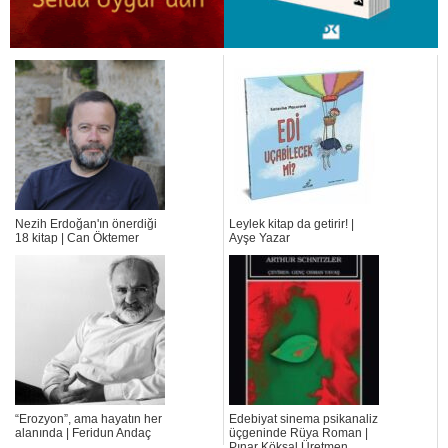
Nezih Erdoğan'ın önerdiği
Leylek kitap da getirir! |
18 kitap | Can Öktemer
Ayşe Yazar
“Erozyon”, ama hayatın her
Edebiyat sinema psikanaliz
alanında | Feridun Andaç
üçgeninde Rüya Roman |
Pınar Köksal Üretmen