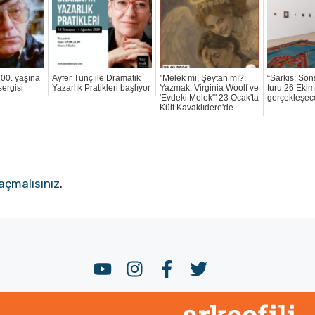
 100. yaşına
Ayfer Tunç ile Dramatik
"Melek mi, Şeytan mı?:
“Sarkis: Son
sergisi
Yazarlık Pratikleri başlıyor
Yazmak, Virginia Woolf ve
turu 26 Ekim
'Evdeki Melek'" 23 Ocak'ta
gerçekleşec
Kült Kavaklıdere'de
açmalısınız
.