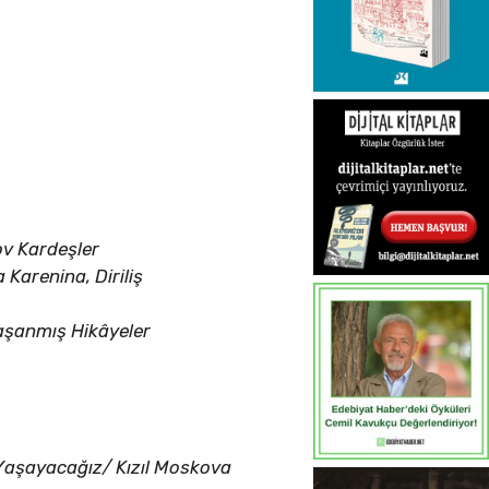
ov Kardeşler
 Karenina, Diriliş
aşanmış Hikâyeler
Yaşayacağız/ Kızıl Moskova