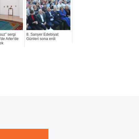
suz” sergi
8. Sarıyer Edebiyat
'de Arter'de
Günleri sona erdi
ek