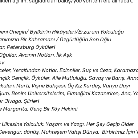
ikleri açılım, sağladıkları bakış/yol/yöntem ele alınacak.
eni Onegin/ Byilkin’in Hikâyeleri/Erzurum Yolculuğu
nımızın Bir Kahramanı / Özgürlüğün Son Oğlu
ar, Petersburg Öyküleri
ğullar, Avcının Notları, İlk Aşk
ov
eler, Yeraltından Notlar, Ecinniler, Suç ve Ceza, Karamaz
çlik Gençlik, Öyküler, Aile Mutluluğu, Savaş ve Barış, Anna
üleri, Martı, Vişne Bahçesi, Üç Kız Kardeş, Vanya Dayı
um, Benim Üniversitelerim, Ekmeğimi Kazanırken, Ana, Y
r Jivago, Şiirleri
le Margarita, Genç Bir Köy Hekimi
r Ülkesine Yolculuk, Yaşam ve Yazgı, Her Şey Geçip Gider
Çevengur, dönüş, Muhteşem Vahşi Dünya, Birbirimiz İçin 