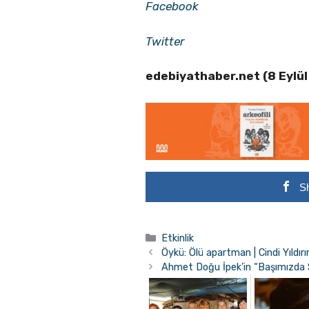
Facebook
Twitter
edebiyathaber.net (8 Eylü
S
Kategoriler
Etkinlik
Öykü: Ölü apartman | Cindi Yıldır
Ahmet Doğu İpek’in “Başımızda Si