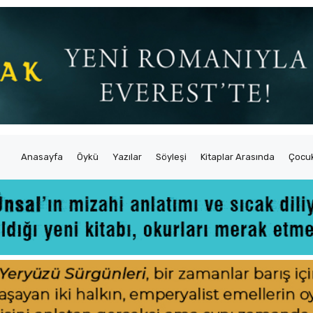
Anasayfa
Öykü
Yazılar
Söyleşi
Kitaplar Arasında
Çocuk