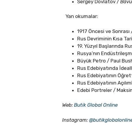
Sergey Dovlatov /
Bavul
Yan okumalar:
1917 Öncesi ve Sonrası 
Rus Devriminin Kısa Tar
19. Yüzyıl Başlarında Ru
Rusya’nın Endüstrileşme
Büyük Petro / Paul Bus
Rus Edebiyatında İdeall
Rus Edebiyatının Öğret
Rus Edebiyatının Açılım
Edebi Portreler / Maksi
Web:
Butik Global Online
Instagram:
@butikglobalonlin