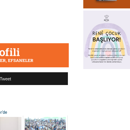
Tweet
r’de