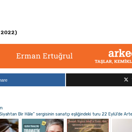
l 2022)
hare
ım
yahtan Bir Hâle” sergisinin sanatçı eşliğindeki turu 22 Eylül’de Arte