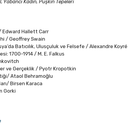
, Yabancı Kadın, Puşkin Tepeleri
/ Edward Hallett Carr
ihi / Geoffrey Swain
sya’da Batıcılık, Ulusçuluk ve Felsefe / Alexandre Koyré
si: 1700-1914 / M. E. Falkus
hkovitch
er ve Gerçeklik / Pyotr Kropotkin
tiği/ Ataol Behramoğlu
ları/ Birsen Karaca
m Gorki
e