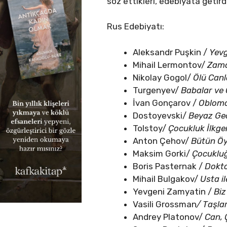
söz ettikleri, edebiyata getird
Rus Edebiyatı:
Aleksandr Puşkin /
Yevg
Mihail Lermontov/
Zama
Nikolay Gogol/
Ölü Canl
Turgenyev/
Babalar ve O
İvan Gonçarov /
Oblom
Dostoyevski/
Beyaz Gec
Tolstoy/
Çocukluk İlkgen
Anton Çehov/
Bütün Öyk
Maksim Gorki/
Çocukluğ
Boris Pasternak /
Dokto
Mihail Bulgakov/
Usta i
Yevgeni Zamyatin /
Biz
Vasili Grossman
/ Taşla
Andrey Platonov/
Can, 