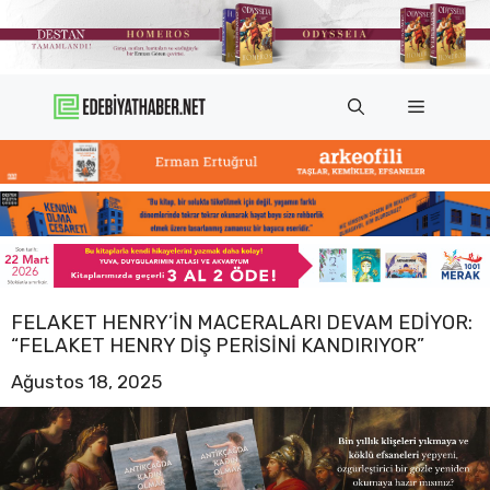
İçeriğe
atla
Menü
FELAKET HENRY’IN MACERALARI DEVAM EDIYOR:
“FELAKET HENRY DIŞ PERISINI KANDIRIYOR”
Ağustos 18, 2025