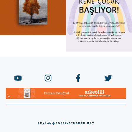
REKLAM@EDEBIYATHABER.NET