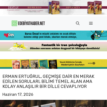
İçeriğe
atla
Menü
ERMAN ERTUĞRUL, GEÇMIŞE DAIR EN MERAK
EDILEN SORULARI, BILIMI TEMEL ALAN AMA
KOLAY ANLAŞILIR BIR DILLE CEVAPLIYOR
Haziran 17, 2026