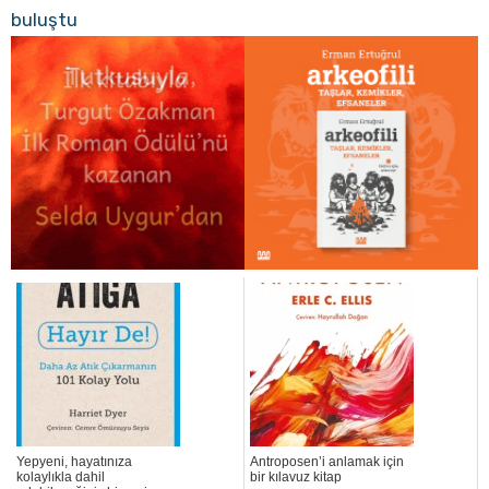
buluştu
Yepyeni, hayatınıza
Antroposen’i anlamak için
kolaylıkla dahil
bir kılavuz kitap