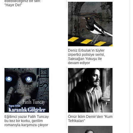
edebileceğiniz bir seri:
“Hayır De!”
Deniz Erbulak’ın tüyler
ürpertici polisiye serisi,
Saksağan Yokuşu ile
devam ediyor
Eğitimci yazar Fatih Tuncay
Ömür İklim Demir’den “Kum
bu kez bir korku, gerilim
Tefrikaları”
romanıyla karşımıza çıkıyor