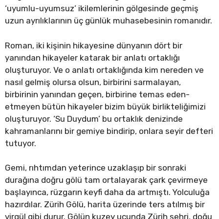
‘uyumlu-uyumsuz’ ikilemlerinin gölgesinde geçmiş
uzun ayrılıklarının üç günlük muhasebesinin romanıdır.
Roman, iki kişinin hikayesine dünyanın dört bir
yanından hikayeler katarak bir anlatı ortaklığı
oluşturuyor. Ve o anlatı ortaklığında kim nereden ve
nasıl gelmiş olursa olsun, birbirini sarmalayan,
birbirinin yanından geçen, birbirine temas eden-
etmeyen bütün hikayeler bizim büyük birlikteliğimizi
oluşturuyor. ‘Su Duydum’ bu ortaklık denizinde
kahramanlarını bir gemiye bindirip, onlara seyir defteri
tutuyor.
Gemi, rıhtımdan yeterince uzaklaşıp bir sonraki
durağına doğru gölü tam ortalayarak çark çevirmeye
başlayınca, rüzgarın keyfi daha da artmıştı. Yolculuğa
hazırdılar. Zürih Gölü, harita üzerinde ters atılmış bir
virgül gibi durur. Gölün kuzey ucunda Zürih şehri, doğu