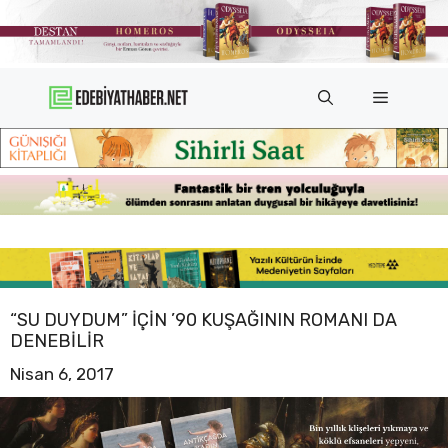
İçeriğe
atla
Menü
“SU DUYDUM” IÇIN ’90 KUŞAĞININ ROMANI DA
DENEBILIR
Nisan 6, 2017