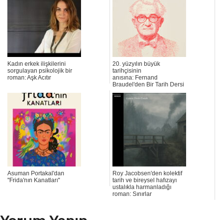
Kadın erkek ilişkilerini
20. yüzyılın büyük
sorgulayan psikolojik bir
tarihçisinin
roman: Aşk Acıtır
anısına: Fernand
Braudel'den Bir Tarih Dersi
Asuman Portakal'dan
Roy Jacobsen'den kolektif
''Frida'nın Kanatları''
tarih ve bireysel hafızayı
ustalıkla harmanladığı
roman: Sınırlar