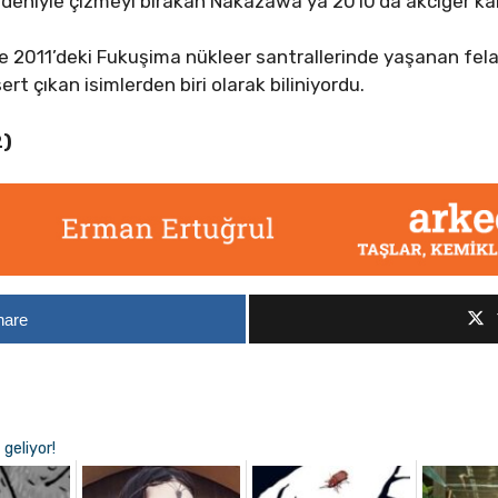
edeniyle çizmeyi bırakan Nakazawa’ya 2010’da akciğer ka
e 2011’deki Fukuşima nükleer santrallerinde yaşanan fe
ert çıkan isimlerden biri olarak biliniyordu.
2)
hare
geliyor!