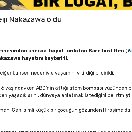
eiji Nakazawa öldü
ombasından sonraki hayatı anlatan Barefoot Gen (
Y
Nakazawa hayatını kaybetti.
er kanseri nedeniyle yaşamını yitirdiği bildirildi.
6 yaşındayken ABD’nin attığı atom bombası yüzünden ba
en yaşadıklarını, dünyaya anlatmak istediğini belirtmişti
giroman, Gen isimli küçük bir çocuğun gözünden Hiroşima’d