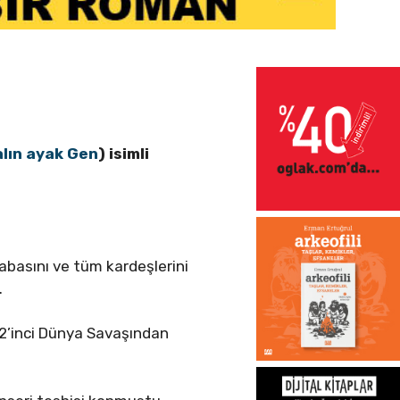
alın ayak Gen
) isimli
basını ve tüm kardeşlerini
.
a 2’inci Dünya Savaşından