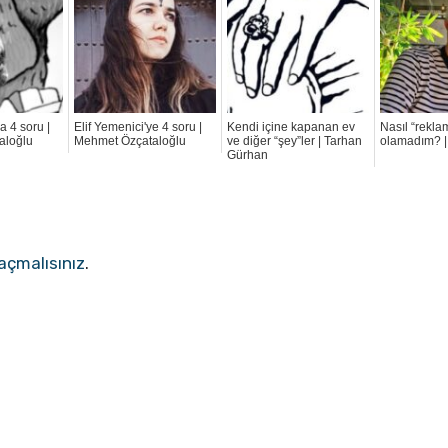
a 4 soru |
Elif Yemenici'ye 4 soru |
Kendi içine kapanan ev
Nasıl “reklam
aloğlu
Mehmet Özçataloğlu
ve diğer “şey”ler | Tarhan
olamadım? |
Gürhan
açmalısınız
.