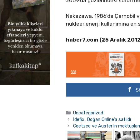
2009’da gözlerindeki sorun n
Nakazawa, 1986’da Çernobil v
nükleer enerji kullanımına en s
haber7.com (25 Aralık 201
S
Kategoriler
Uncategorized
İdefix, Doğan Online’a satıldı
Coetzee ve Auster’ın mektupları 