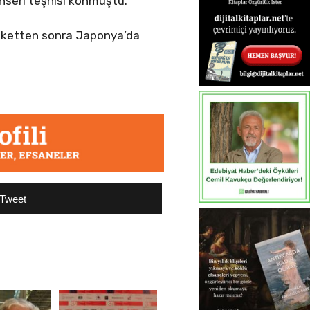
nseri teşhisi konmuştu.
laketten sonra Japonya’da
Tweet