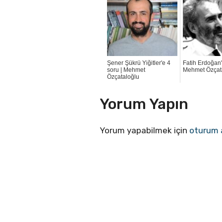
Şener Şükrü Yiğitler'e 4
Fatih Erdoğan'
soru | Mehmet
Mehmet Özçat
Özçataloğlu
Yorum Yapın
Yorum yapabilmek için
oturum 