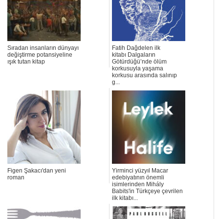
Sıradan insanların dünyayı
Fatih Dağdelen ilk
değiştirme potansiyeline
kitabı Dalgaların
ışık tutan kitap
Götürdüğü’nde ölüm
korkusuyla yaşama
korkusu arasında salınıp
g...
Figen Şakacı'dan yeni
Yirminci yüzyıl Macar
roman
edebiyatının önemli
isimlerinden Mihály
Babits'in Türkçeye çevrilen
ilk kitabı...