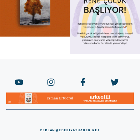
REKLAM@EDEBIYATHABER.NET