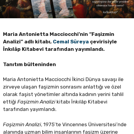
Maria Antonietta Macciocchi’nin
“Faşizmin
Analizi” adlı kitabı,
Cemal Süreya
çevirisiyle
İ
nkılâp Kitabevi
tarafından
yayımlandı.
Tanıtım bülteninden
Maria Antonietta Macciocchi İkinci Dünya savaşı ile
zirveye ulaşan faşizmin sonrasını anlattığı ve özel
olarak faşist yönetimler altında kadının yerini tahlil
ettiği
Faşizmin Analizi
kitabı İnkılâp Kitabevi
tarafından yayımlandı.
Faşizmin Analizi
, 1975’te Vincennes Üniversitesi’nde
alanında uzman bilim insanlarının faşizm üzerine