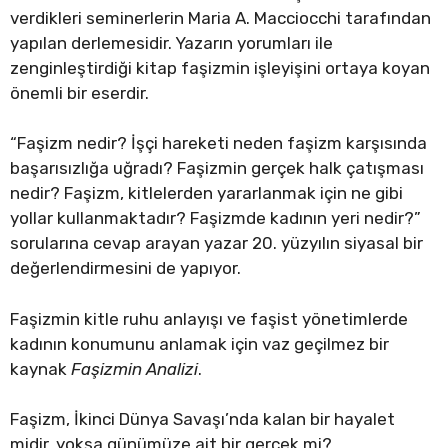
verdikleri seminerlerin Maria A. Macciocchi tarafından
yapılan derlemesidir. Yazarın yorumları ile
zenginleştirdiği kitap faşizmin işleyişini ortaya koyan
önemli bir eserdir.
“Faşizm nedir? İşçi hareketi neden faşizm karşısında
başarısızlığa uğradı? Faşizmin gerçek halk çatışması
nedir? Faşizm, kitlelerden yararlanmak için ne gibi
yollar kullanmaktadır? Faşizmde kadının yeri nedir?”
sorularına cevap arayan yazar 20. yüzyılın siyasal bir
değerlendirmesini de yapıyor.
Faşizmin kitle ruhu anlayışı ve faşist yönetimlerde
kadının konumunu anlamak için vaz geçilmez bir
kaynak
Faşizmin Analizi
.
Faşizm, İkinci Dünya Savaşı’nda kalan bir hayalet
midir, yoksa günümüze ait bir gerçek mi?..