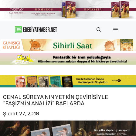
İçeriğe
atla
Menü
CEMAL SÜREYA’NIN YETKIN ÇEVIRISIYLE
“FAŞIZMIN ANALIZI” RAFLARDA
Şubat 27, 2018