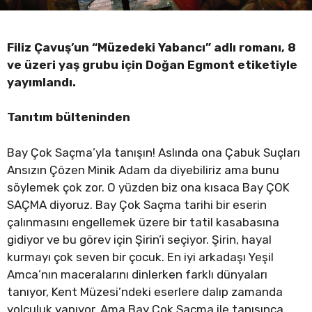
Filiz Çavuş’un “Müzedeki Yabancı” adlı romanı, 8
ve üzeri yaş grubu için
Doğan Egmont etiketiyle
yayımlandı.
Tanıtım bülteninden
Bay Çok Saçma’yla tanışın! Aslında ona Çabuk Suçları
Ansızın Çözen Minik Adam da diyebiliriz ama bunu
söylemek çok zor. O yüzden biz ona kısaca Bay ÇOK
SAÇMA diyoruz. Bay Çok Saçma tarihi bir eserin
çalınmasını engellemek üzere bir tatil kasabasına
gidiyor ve bu görev için Şirin’i seçiyor. Şirin, hayal
kurmayı çok seven bir çocuk. En iyi arkadaşı Yeşil
Amca’nın maceralarını dinlerken farklı dünyaları
tanıyor, Kent Müzesi’ndeki eserlere dalıp zamanda
yolculuk yapıyor. Ama Bay Çok Saçma ile tanışınca