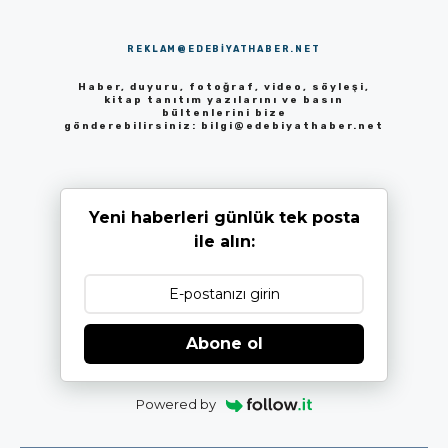
REKLAM@EDEBIYATHABER.NET
Haber, duyuru, fotoğraf, video, söyleşi,
kitap tanıtım yazılarını ve basın
bültenlerini bize
gönderebilirsiniz:
bilgi@edebiyathaber.net
Yeni haberleri günlük tek posta
ile alın:
Abone ol
Powered by